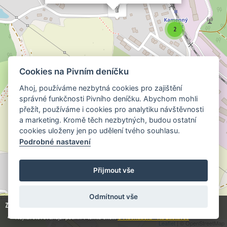
2
Cookies na Pivním deníčku
Ahoj, používáme nezbytná cookies pro zajištění
správné funkčnosti Pivního deníčku. Abychom mohli
přežít, používáme i cookies pro analytiku návštěvnosti
a marketing. Kromě těch nezbytných, budou ostatní
cookies uloženy jen po udělení tvého souhlasu.
Podrobné nastavení
Přijmout vše
Odmítnout vše
Zobrazuji
3
z
49 443
hospod:
Nejnavštěvovanější podnik v tomto okolí:
U Adenauera - Na zastávce
Leaflet
| © OpenStreetMap