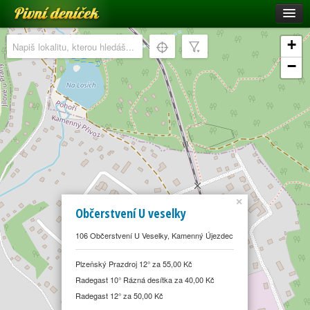
Pivní deníček
Restaurace a hospody
+
Pivní mapa
−
Pivní značky
Nápověda
Přihlásit se
Registrace
×
Občerstvení U veselky
106 Občerstvení U Veselky, Kamenný Újezdec
Plzeňský Prazdroj 12° za 55,00 Kč
Radegast 10° Rázná desítka za 40,00 Kč
Radegast 12° za 50,00 Kč