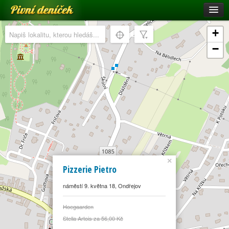
Pivní deníček
Restaurace a hospody
+
Pivní mapa
−
Pivní značky
Nápověda
Přihlásit se
Registrace
×
Pizzerie Pietro
náměstí 9. května 18, Ondřejov
Hoegaarden
Stella Artois za 56,00 Kč