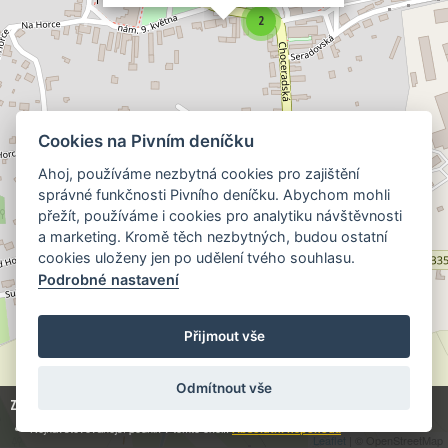
2
Cookies na Pivním deníčku
Ahoj, používáme nezbytná cookies pro zajištění
správné funkčnosti Pivního deníčku. Abychom mohli
přežít, používáme i cookies pro analytiku návštěvnosti
a marketing. Kromě těch nezbytných, budou ostatní
cookies uloženy jen po udělení tvého souhlasu.
Podrobné nastavení
Přijmout vše
Odmítnout vše
Zobrazuji
2
z
49 423
hospod:
Nejnavštěvovanější podnik v tomto okolí:
Absolutní nepohoda
Leaflet
| © OpenStreetMap