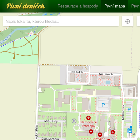
Pivní deníček
Restaurace a hospody
Pivní mapa
Pivn