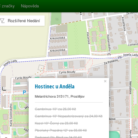
í značky
Nápověda
Rozšířené hledání
×
Hostinec u Anděla
Melantrichova 3151/71, Prostějov
Gambrinus 10° za 26,00 Kč
Gambrinus 10° Nepasterizovaný za 24,00 Kč
Kozel 10° Černý za 23,00 Kč
Plzeňský Prazdroj 12° za 33,00 Kč
Radegast 0% Birell za 24,00 Kč