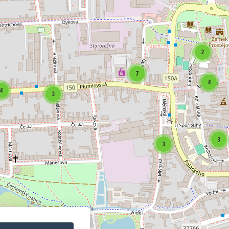
2
7
4
4
3
3
3