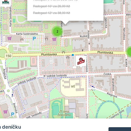
Radegast 10° za 26,00 Kč
Radegast 12° za 38,00 Kč
2
m deníčku