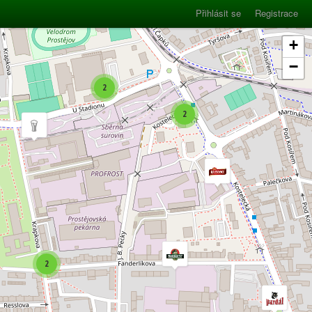
Přihlásit se
Registrace
+
−
2
2
2