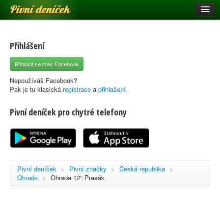
Pivní deníček
Restaurace a hospody
Pivní mapa
Přihlášení
Pivní značky
Přihlásit se přes Facebook
Nápověda
Nepoužíváš Facebook?
Pak je tu klasická
registrace
a
přihlašení
.
Pivní deníček pro chytré telefony
Přihlásit se
Registrace
Pivní deníček
>
Pivní značky
>
Česká republika
>
Ohrada
>
Ohrada 12° Prasák