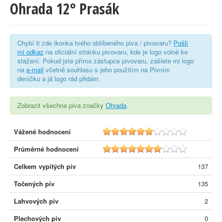
Ohrada 12° Prasák
Chybí ti zde ikonka tvého oblíbeného piva / pivovaru?
Pošli
mi odkaz
na oficiální stránku pivovaru, kde je logo volně ke
stažení. Pokud jste přímo zástupce pivovaru, zašlete mi logo
na
e-mail
včetně souhlasu s jeho použitím na Pivním
deníčku a já logo rád přidám.
Zobrazit všechna piva značky
Ohrada
.
Vážené hodnocení
6.5
Průměrné hodnocení
7.0
Celkem vypitých piv
137
Točených piv
135
Lahvových piv
2
Plechových piv
0