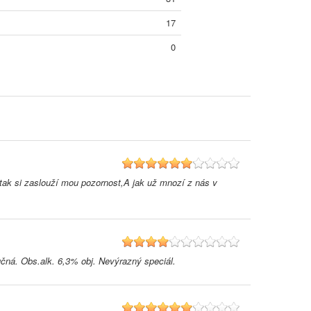
17
0
6
tak si zaslouží mou pozornost,A jak už mnozí z nás v
4
oučná. Obs.alk. 6,3% obj. Nevýrazný speciál.
6