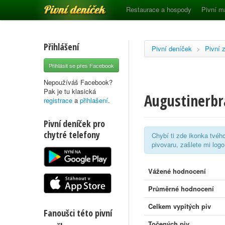
Pivní deníček
Restaurace a hospody
Pivní m
Přihlášení
Pivní deníček
>
Pivní 
Přihlásit se přes Facebook
Nepoužíváš Facebook?
Pak je tu klasická
Augustinerbr
registrace
a
přihlašení
.
Pivní deníček pro
chytré telefony
Chybí ti zde ikonka tvéh
pivovaru, zašlete mi log
Vážené hodnocení
Průměrné hodnocení
Celkem vypitých piv
Fanoušci této pivní
Točených piv