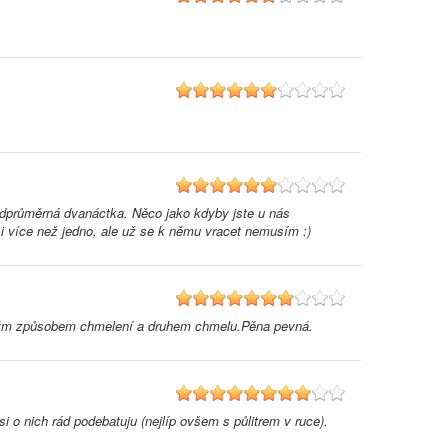
6
6
nadprůměrná dvanáctka. Něco jako kdyby jste u nás
i více než jedno, ale už se k němu vracet nemusím :)
7
žitým způsobem chmelení a druhem chmelu.Pěna pevná.
8
i o nich rád podebatuju (nejlíp ovšem s půlitrem v ruce).