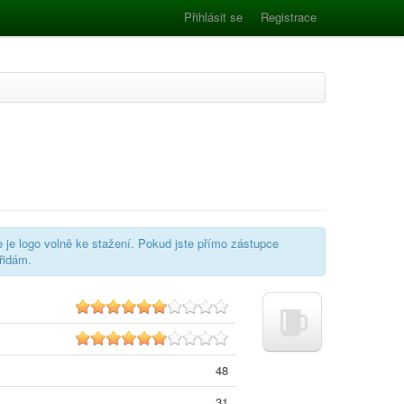
Přihlásit se
Registrace
e je logo volně ke stažení. Pokud jste přímo zástupce
řidám.
6.2
6.1
48
31