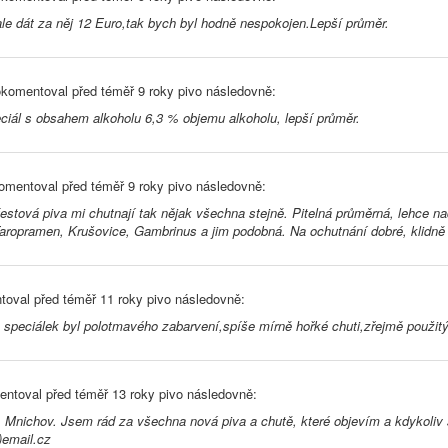
le dát za něj 12 Euro,tak bych byl hodně nespokojen.Lepší průměr.
komentoval před
téměř 9 roky
pivo následovně:
iál s obsahem alkoholu 6,3 % objemu alkoholu, lepší průměr.
omentoval před
téměř 9 roky
pivo následovně:
estová piva mi chutnají tak nějak všechna stejně. Pitelná průměrná, lehce 
aropramen, Krušovice, Gambrinus a jim podobná. Na ochutnání dobré, klidně 
toval před
téměř 11 roky
pivo následovně:
ý speciálek byl polotmavého zabarvení,spíše mírně hořké chuti,zřejmě pou
ntoval před
téměř 13 roky
pivo následovně:
8. Mnichov. Jsem rád za všechna nová piva a chutě, které objevím a kdykoliv s
)email.cz