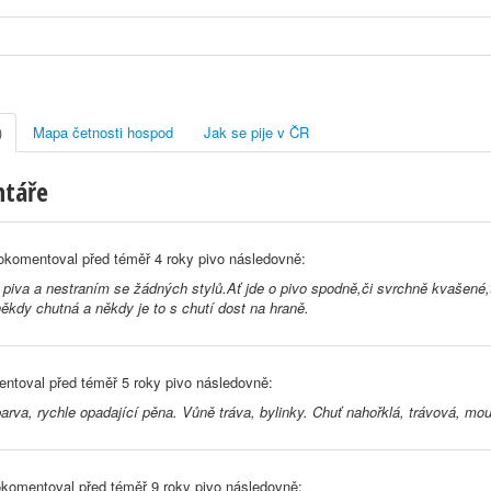
)
Mapa četnosti hospod
Jak se pije v ČR
ntáře
komentoval před
téměř 4 roky
pivo následovně:
piva a nestraním se žádných stylů.Ať jde o pivo spodně,či svrchně kvašené,
,někdy chutná a někdy je to s chutí dost na hraně.
ntoval před
téměř 5 roky
pivo následovně:
barva, rychle opadající pěna. Vůně tráva, bylinky. Chuť nahořklá, trávová, m
komentoval před
téměř 9 roky
pivo následovně: