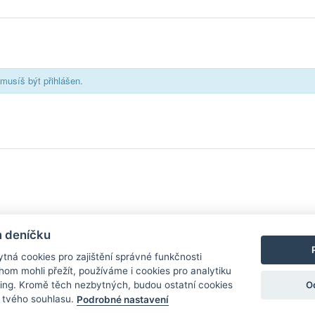
musíš být přihlášen.
y
| Aplikace pro
Android
/
iPhone
|
Nápověda
|
Nastavení cookies
|
Kontakt
m deníčku
tná cookies pro zajištění správné funkčnosti
hom mohli přežít, používáme i cookies pro analytiku
O
ing. Kromě těch nezbytných, budou ostatní cookies
zdroj, který není spjat s žádným konkrétním pivovarem ani restaurací. Názor
í tvého souhlasu.
Podrobné nastavení