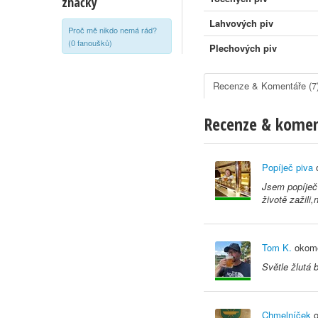
značky
Lahvových piv
Proč mě nikdo nemá rád?
(0 fanoušků)
Plechových piv
Recenze & Komentáře (7
Recenze & kome
Popíječ piva
o
Jsem popíječ 
životě zažili
Tom K.
okome
Světle žlutá 
Chmelníček
o