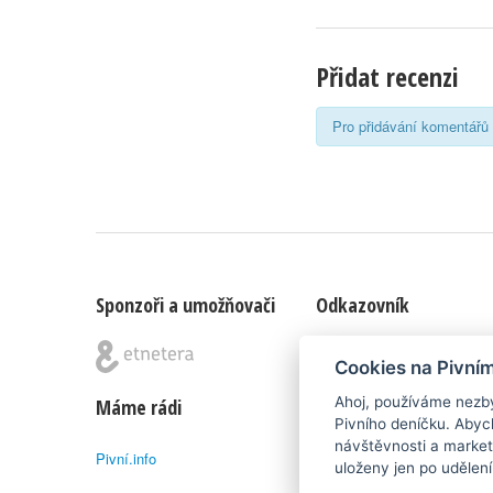
Přidat recenzi
Pro přidávání komentářů 
Sponzoři a umožňovači
Odkazovník
Blog
|
Nápady & připomínk
Cookies na Pivní
Ahoj, používáme nezby
Máme rádi
Poznámka pod čarou
Pivního deníčku. Abyc
návštěvnosti a market
Pivní.info
Pivní deníček je nezávislý 
uloženy jen po udělen