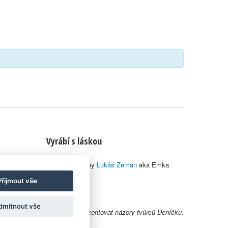
Vyrábí s láskou
© 2010–2026 by
Lukáš Zeman
aka Emka
Přijmout vše
dmítnout vše
y uživatelů nemusí nutně reprezentovat názory tvůrců Deníčku.