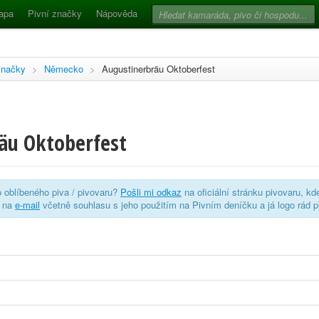
apa
Pivní značky
Nápověda
značky
>
Německo
>
Augustinerbräu Oktoberfest
äu Oktoberfest
o oblíbeného piva / pivovaru?
Pošli mi odkaz
na oficiální stránku pivovaru, kd
o na
e-mail
včetně souhlasu s jeho použitím na Pivním deníčku a já logo rád p