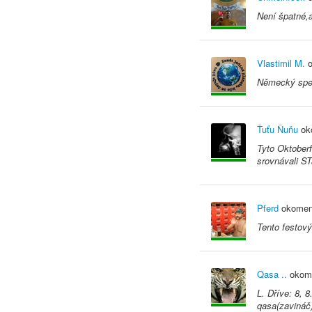
Není špatné,a
Vlastimil M.
o
Německý spec
Ťuťu Ňuňu
ok
Tyto Oktoberf
srovnávali ST
Pferd
okomen
Tento festov
Qasa ..
okome
L. Dříve: 8, 
qasa(zavináč