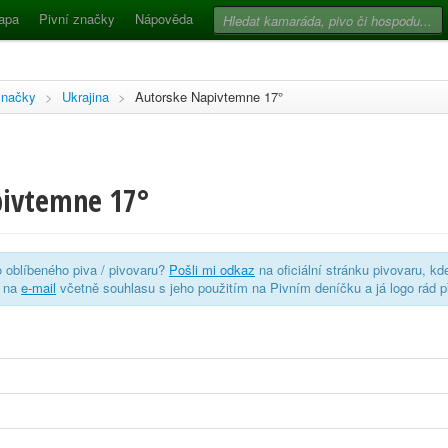
apa
Pivní značky
Nápověda
značky
>
Ukrajina
>
Autorske Napivtemne 17°
pivtemne 17°
o oblíbeného piva / pivovaru?
Pošli mi odkaz
na oficiální stránku pivovaru, kd
o na
e-mail
včetně souhlasu s jeho použitím na Pivním deníčku a já logo rád p