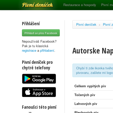
Pivní deníček
Restaurace a hospody
Pivní m
Přihlášení
Pivní deníček
>
Pivní 
Přihlásit se přes Facebook
Nepoužíváš Facebook?
Pak je tu klasická
Autorske Na
registrace
a
přihlašení
.
Pivní deníček pro
chytré telefony
Chybí ti zde ikonka tvéh
pivovaru, zašlete mi log
Celkem vypitých piv
Točených piv
Lahvových piv
Fanoušci této pivní
Plechových piv