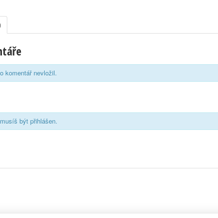
)
ntáře
o komentář nevložil.
musíš být přihlášen.