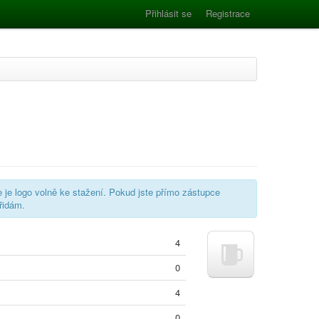
Přihlásit se
Registrace
e je logo volně ke stažení. Pokud jste přímo zástupce
řidám.
4
0
4
0