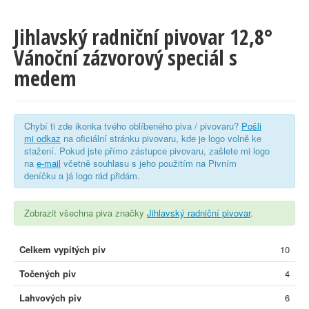
Jihlavský radniční pivovar 12,8°
Vánoční zázvorový speciál s
medem
Chybí ti zde ikonka tvého oblíbeného piva / pivovaru?
Pošli
mi odkaz
na oficiální stránku pivovaru, kde je logo volně ke
stažení. Pokud jste přímo zástupce pivovaru, zašlete mi logo
na
e-mail
včetně souhlasu s jeho použitím na Pivním
deníčku a já logo rád přidám.
Zobrazit všechna piva značky
Jihlavský radniční pivovar
.
Celkem vypitých piv
10
Točených piv
4
Lahvových piv
6