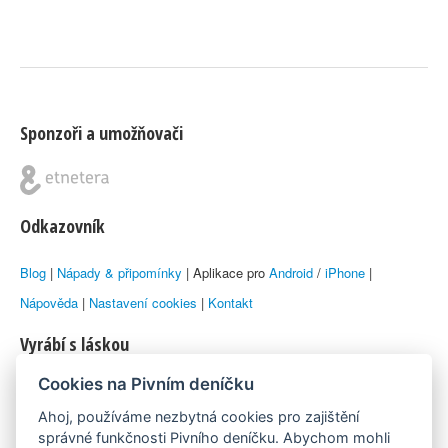
Sponzoři a umožňovači
Odkazovník
Blog
|
Nápady & připomínky
| Aplikace pro
Android
/
iPhone
|
Nápověda
|
Nastavení cookies
|
Kontakt
Vyrábí s láskou
Cookies na Pivním deníčku
© 2010–2026 by
Lukáš Zeman
aka Emka
Ahoj, používáme nezbytná cookies pro zajištění
Máme rádi
správné funkčnosti Pivního deníčku. Abychom mohli