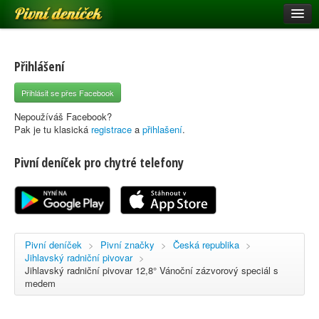
Pivní deníček
Restaurace a hospody
Pivní mapa
Přihlášení
Pivní značky
Přihlásit se přes Facebook
Nápověda
Nepoužíváš Facebook?
Pak je tu klasická
registrace
a
přihlašení
.
Pivní deníček pro chytré telefony
Přihlásit se
Registrace
Pivní deníček
>
Pivní značky
>
Česká republika
>
Jihlavský radniční pivovar
>
Jihlavský radniční pivovar 12,8° Vánoční zázvorový speciál s
medem