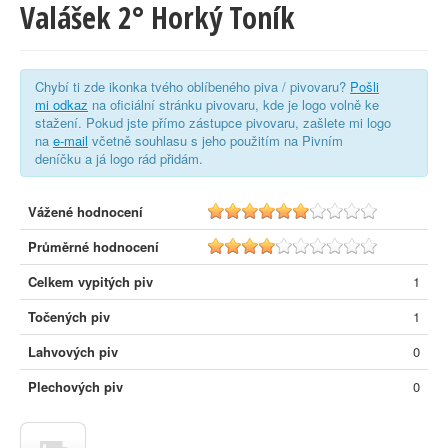
Valášek 2° Horký Toník
Chybí ti zde ikonka tvého oblíbeného piva / pivovaru?
Pošli
mi odkaz
na oficiální stránku pivovaru, kde je logo volně ke
stažení. Pokud jste přímo zástupce pivovaru, zašlete mi logo
na
e-mail
včetně souhlasu s jeho použitím na Pivním
deníčku a já logo rád přidám.
Vážené hodnocení
5.6
Průměrné hodnocení
4.0
Celkem vypitých piv
1
Točených piv
1
Lahvových piv
0
Plechových piv
0