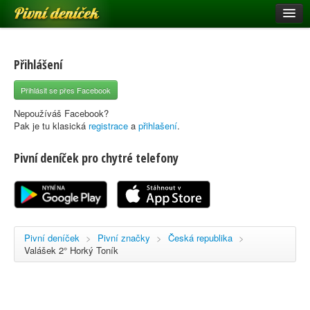
Pivní deníček
Restaurace a hospody
Pivní mapa
Přihlášení
Pivní značky
Přihlásit se přes Facebook
Nápověda
Nepoužíváš Facebook?
Pak je tu klasická
registrace
a
přihlašení
.
Pivní deníček pro chytré telefony
Přihlásit se
Registrace
Pivní deníček
>
Pivní značky
>
Česká republika
>
Valášek 2° Horký Toník