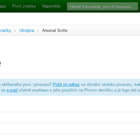
apa
Pivní značky
Nápověda
značky
>
Ukrajina
>
Arsenal Svitle
e
o oblíbeného piva / pivovaru?
Pošli mi odkaz
na oficiální stránku pivovaru, kd
o na
e-mail
včetně souhlasu s jeho použitím na Pivním deníčku a já logo rád p