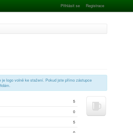
Přihlásit se
Registrace
e je logo volně ke stažení. Pokud jste přímo zástupce
řidám.
5
0
5
0