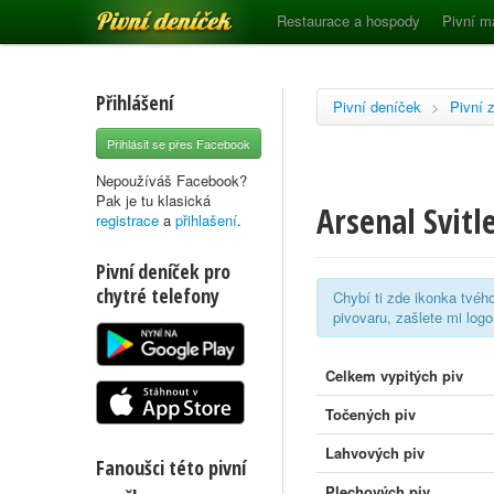
Pivní deníček
Restaurace a hospody
Pivní m
Přihlášení
Pivní deníček
>
Pivní 
Přihlásit se přes Facebook
Nepoužíváš Facebook?
Pak je tu klasická
Arsenal Svitl
registrace
a
přihlašení
.
Pivní deníček pro
chytré telefony
Chybí ti zde ikonka tvéh
pivovaru, zašlete mi log
Celkem vypitých piv
Točených piv
Lahvových piv
Fanoušci této pivní
Plechových piv