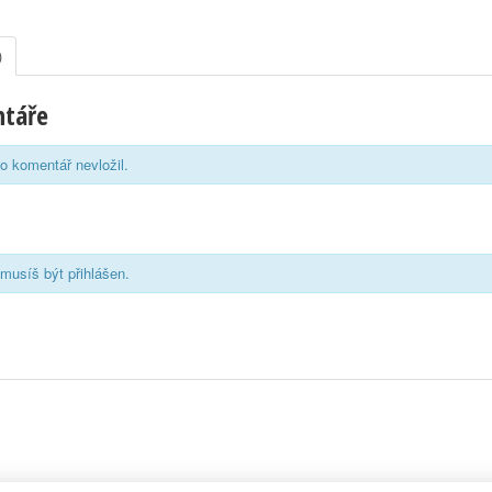
)
ntáře
o komentář nevložil.
musíš být přihlášen.