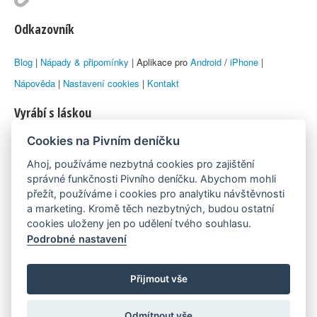
Odkazovník
Blog
|
Nápady & připomínky
| Aplikace pro
Android
/
iPhone
|
Nápověda
|
Nastavení cookies
|
Kontakt
Vyrábí s láskou
Cookies na Pivním deníčku
© 2010–2026 by
Lukáš Zeman
aka Emka
Ahoj, používáme nezbytná cookies pro zajištění
Máme rádi
správné funkčnosti Pivního deníčku. Abychom mohli
přežít, používáme i cookies pro analytiku návštěvnosti
a marketing. Kromě těch nezbytných, budou ostatní
Pivní.info
cookies uloženy jen po udělení tvého souhlasu.
Podrobné nastavení
Poznámka pod čarou
Pivní deníček je nezávislý zdroj, který není spjat s žádným
Přijmout vše
konkrétním pivovarem ani restaurací. Názory uživatelů nemusí nutně
Odmítnout vše