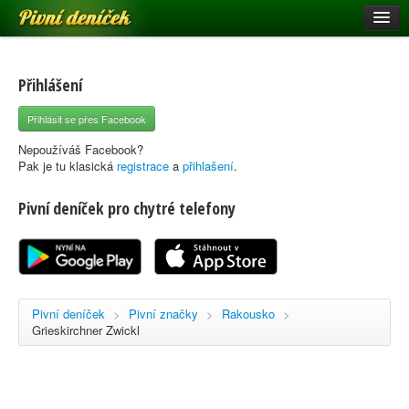
Pivní deníček
Restaurace a hospody
Pivní mapa
Přihlášení
Pivní značky
Přihlásit se přes Facebook
Nápověda
Nepoužíváš Facebook?
Pak je tu klasická
registrace
a
přihlašení
.
Pivní deníček pro chytré telefony
Přihlásit se
Registrace
Pivní deníček
>
Pivní značky
>
Rakousko
>
Grieskirchner Zwickl