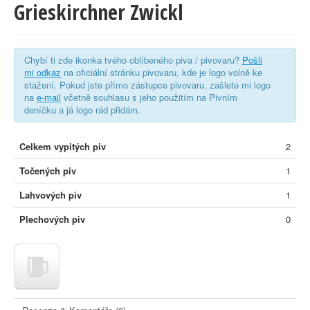
Grieskirchner Zwickl
Chybí ti zde ikonka tvého oblíbeného piva / pivovaru?
Pošli
mi odkaz
na oficiální stránku pivovaru, kde je logo volně ke
stažení. Pokud jste přímo zástupce pivovaru, zašlete mi logo
na
e-mail
včetně souhlasu s jeho použitím na Pivním
deníčku a já logo rád přidám.
Celkem vypitých piv
2
Točených piv
1
Lahvových piv
1
Plechových piv
0