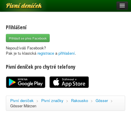
Pivní deníček
Restaurace a hospody
Pivní mapa
Přihlášení
Pivní značky
Přihlásit se přes Facebook
Nápověda
Nepoužíváš Facebook?
Pak je tu klasická
registrace
a
přihlašení
.
Pivní deníček pro chytré telefony
Přihlásit se
Registrace
Pivní deníček
>
Pivní značky
>
Rakousko
>
Gösser
>
Gösser Märzen