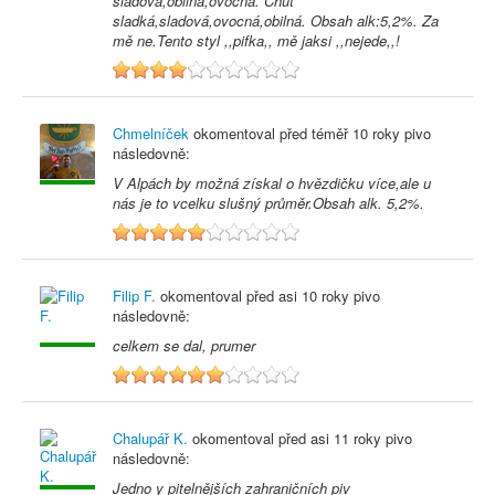
sladová,obilná,ovocná. Chuť
sladká,sladová,ovocná,obilná. Obsah alk:5,2%. Za
mě ne.Tento styl ,,pifka,, mě jaksi ,,nejede,,!
4
Chmelníček
okomentoval před
téměř 10 roky
pivo
následovně:
V Alpách by možná získal o hvězdičku více,ale u
nás je to vcelku slušný průměr.Obsah alk. 5,2%.
5
Filip F.
okomentoval před
asi 10 roky
pivo
následovně:
celkem se dal, prumer
6
Chalupář K.
okomentoval před
asi 11 roky
pivo
následovně:
Jedno y pitelnějších zahraničních piv