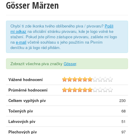
Gösser Märzen
Chybí ti zde ikonka tvého oblíbeného piva / pivovaru?
Pošli
mi odkaz
na oficiální stránku pivovaru, kde je logo volně ke
stažení. Pokud jste přímo zástupce pivovaru, zašlete mi logo
na
e-mail
včetně souhlasu s jeho použitím na Pivním
deníčku a já logo rád přidám.
Zobrazit všechna piva značky
Gösser
.
Vážené hodnocení
5.9
Průměrné hodnocení
5.9
Celkem vypitých piv
230
Točených piv
68
Lahvových piv
51
Plechových piv
97