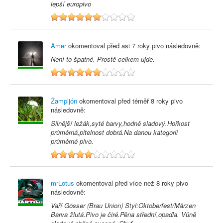
lepší europivo
6
Amer
okomentoval před
asi 7 roky
pivo následovně:
Není to špatné. Prostě celkem ujde.
6
Žampijón
okomentoval před
téměř 8 roky
pivo
následovně:
Silnější ležák,syté barvy,hodně sladový.Hořkost
průměrná,pitelnost dobrá.Na danou kategorii
průměrné pivo.
5
mrLotus
okomentoval před
více než 8 roky
pivo
následovně:
Vaří Gösser (Brau Union) Styl:Oktoberfest/Märzen
Barva žlutá.Pivo je čiré.Pěna střední,opadla. Vůně