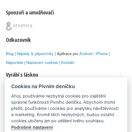
Sponzoři a umožňovači
Odkazovník
Blog
|
Nápady & připomínky
| Aplikace pro
Android
/
iPhone
|
Nápověda
|
Nastavení cookies
|
Kontakt
Vyrábí s láskou
Cookies na Pivním deníčku
© 2010–2026 by
Lukáš Zeman
aka Emka
Ahoj, používáme nezbytná cookies pro zajištění
Máme rádi
správné funkčnosti Pivního deníčku. Abychom mohli
přežít, používáme i cookies pro analytiku návštěvnosti
a marketing. Kromě těch nezbytných, budou ostatní
Pivní.info
cookies uloženy jen po udělení tvého souhlasu.
Podrobné nastavení
Poznámka pod čarou