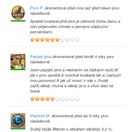
Pivní P.
okomentoval před
více než před rokem
pivo
následovně:
Spodně kvašené plné pivo je slámově žlutou barvu a
vůni příjemného chmelu s jemnými sladovými
poznámkami.
6
Popíječ piva
okomentoval před
téměř 4 roky
pivo
následovně:
Jsem popíječ piva a nestraním se žádných stylů.Ať
jde o pivo spodně,či svrchně kvašené,tak si zaslouží
mou pozornost,A jak už mnozí z nás v životě
zažili,někdy chutná a někdy je to s chutí dost na
hraně.
5
Vlastimil M.
okomentoval před
asi 6 roky
pivo
následovně:
Světlý ležák Märzen s obsahem alkoholu 5,2 %,