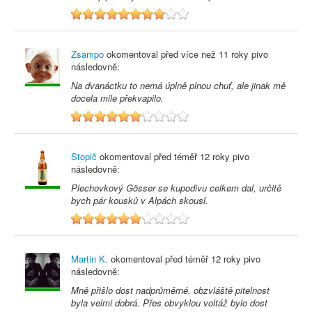
8
Zsampo
okomentoval před
více než 11 roky
pivo
následovně:
Na dvanáctku to nemá úplně plnou chuť, ale jinak mě
docela mile překvapilo.
6
Stopič
okomentoval před
téměř 12 roky
pivo
následovně:
Plechovkový Gösser se kupodivu celkem dal, určitě
bych pár kousků v Alpách skousl.
6
Martin K.
okomentoval před
téměř 12 roky
pivo
následovně:
Mně přišlo dost nadprůměrné, obzvláště pitelnost
byla velmi dobrá. Přes obvyklou voltáž bylo dost