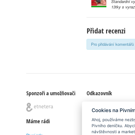
Standardni vy
13tky s vyra
Přidat recenzi
Pro přidávání komentářů 
Sponzoři a umožňovači
Odkazovník
Blog
|
Nápady & připomínk
Cookies na Pivní
Ahoj, používáme nezby
Máme rádi
Poznámka pod čarou
Pivního deníčku. Abyc
návštěvnosti a market