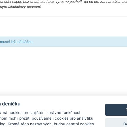
chodni napoj, bez chuti, ale i bez vyrazne pachuti, da se tim zahnat zizen bez
znym alkoholovy ocasem)
musíš být přihlášen.
y
| Aplikace pro
Android
/
iPhone
|
Nápověda
|
Nastavení cookies
|
Kontakt
m deníčku
tná cookies pro zajištění správné funkčnosti
hom mohli přežít, používáme i cookies pro analytiku
O
ing. Kromě těch nezbytných, budou ostatní cookies