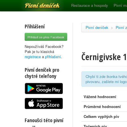
Pivní deníček
Restaurace a hospody
Pivní m
Přihlášení
Pivní deníček
>
Pivní 
Přihlásit se přes Facebook
Nepoužíváš Facebook?
Pak je tu klasická
Černigivske 
registrace
a
přihlašení
.
Pivní deníček pro
chytré telefony
Chybí ti zde ikonka tvéh
pivovaru, zašlete mi log
Vážené hodnocení
Průměrné hodnocení
Celkem vypitých piv
Fanoušci této pivní
Točených piv