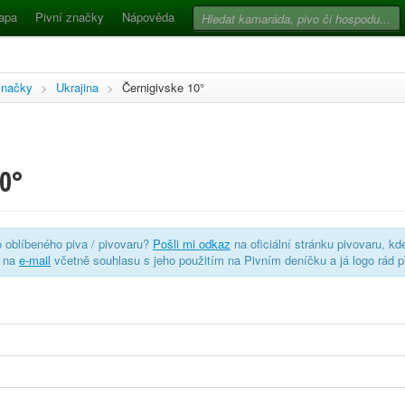
apa
Pivní značky
Nápověda
značky
>
Ukrajina
>
Černigivske 10°
10°
o oblíbeného piva / pivovaru?
Pošli mi odkaz
na oficiální stránku pivovaru, kd
o na
e-mail
včetně souhlasu s jeho použitím na Pivním deníčku a já logo rád p