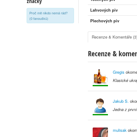
značky
Lahvových piv
Proč mě nikdo nemá rád?
(0 fanoušků)
Plechových piv
Recenze & Komentáře (3
Recenze & kome
Gregis
okome
Klasické ukra
Jakub S.
oko
Jedna z první
mulisak
okom