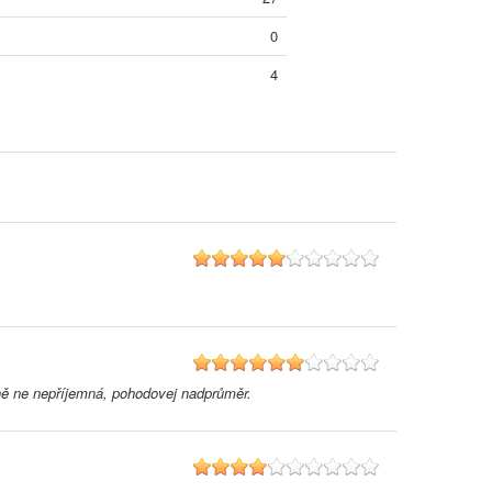
0
4
5
6
dně ne nepříjemná, pohodovej nadprůměr.
4