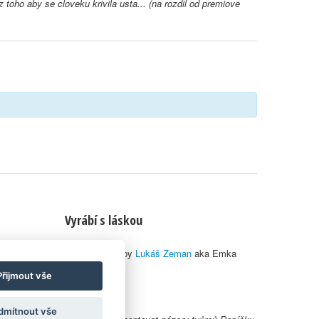
 toho aby se cloveku krivila usta... (na rozdil od premiove
Vyrábí s láskou
© 2010–2026 by
Lukáš Zeman
aka Emka
Přijmout vše
dmítnout vše