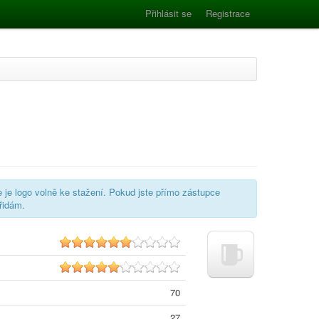
Přihlásit se
Registrace
e je logo volně ke stažení. Pokud jste přímo zástupce
řidám.
5.5
5.0
70
27