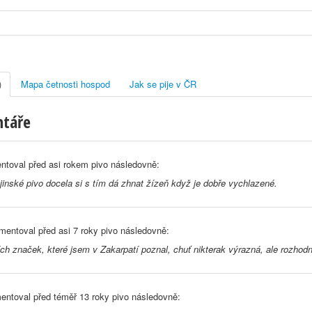
)
Mapa četnosti hospod
Jak se pije v ČR
ntáře
ntoval před
asi rokem
pivo následovně:
jinské pivo docela si s tím dá zhnat žízeň když je dobře vychlazené.
mentoval před
asi 7 roky
pivo následovně:
ch značek, které jsem v Zakarpatí poznal, chuť nikterak výrazná, ale rozho
entoval před
téměř 13 roky
pivo následovně: