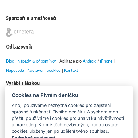
Sponzoři a umožňovači
Odkazovník
Blog
|
Nápady & připomínky
| Aplikace pro
Android
/
iPhone
|
Nápověda
|
Nastavení cookies
|
Kontakt
Vyrábí s láskou
Cookies na Pivním deníčku
© 2010–2026 by
Lukáš Zeman
aka Emka
Ahoj, používáme nezbytná cookies pro zajištění
Máme rádi
správné funkčnosti Pivního deníčku. Abychom mohli
přežít, používáme i cookies pro analytiku návštěvnosti
a marketing. Kromě těch nezbytných, budou ostatní
Pivní.info
cookies uloženy jen po udělení tvého souhlasu.
Podrobné nastavení