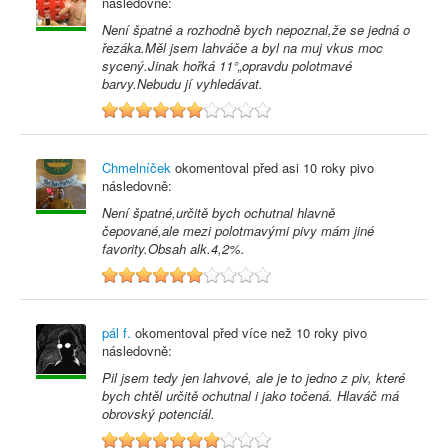
následovně:
Není špatné a rozhodně bych nepoznal,že se jedná o
řezáka.Měl jsem lahváče a byl na muj vkus moc
sycený.Jinak hořká 11°„opravdu polotmavé
barvy.Nebudu jí vyhledávat.
6
Chmelníček
okomentoval před
asi 10 roky
pivo
následovně:
Není špatné,určitě bych ochutnal hlavně
čepované,ale mezi polotmavými pivy mám jiné
favority.Obsah alk.4,2%.
6
pál f.
okomentoval před
více než 10 roky
pivo
následovně:
Pil jsem tedy jen lahvové, ale je to jedno z piv, které
bych chtěl určitě ochutnal i jako točená. Hlaváč má
obrovský potenciál.
7