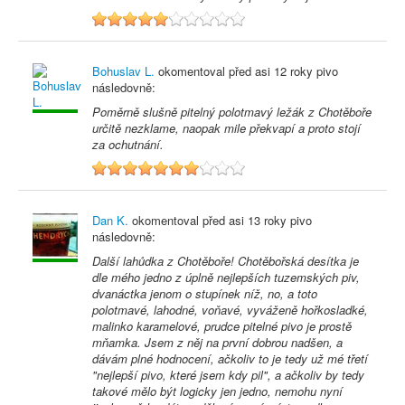
5
Bohuslav L.
okomentoval před
asi 12 roky
pivo
následovně:
Poměrně slušně pitelný polotmavý ležák z Chotěboře
určitě nezklame, naopak mile překvapí a proto stojí
za ochutnání.
7
Dan K.
okomentoval před
asi 13 roky
pivo
následovně:
Další lahůdka z Chotěboře! Chotěbořská desítka je
dle mého jedno z úplně nejlepších tuzemských piv,
dvanáctka jenom o stupínek níž, no, a toto
polotmavé, lahodné, voňavé, vyváženě hořkosladké,
malinko karamelové, prudce pitelné pivo je prostě
mňamka. Jsem z něj na první dobrou nadšen, a
dávám plné hodnocení, ačkoliv to je tedy už mé třetí
"nejlepší pivo, které jsem kdy pil", a ačkoliv by tedy
takové mělo být logicky jen jedno, nemohu nyní