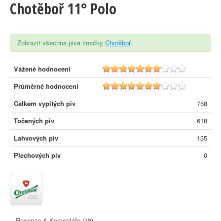
Chotěboř 11° Polo
Zobrazit všechna piva značky
Chotěboř
.
Vážené hodnocení
6.5
Průměrné hodnocení
6.6
Celkem vypitých piv
758
Točených piv
618
Lahvových piv
135
Plechových piv
0
Recenze & Komentáře (18)