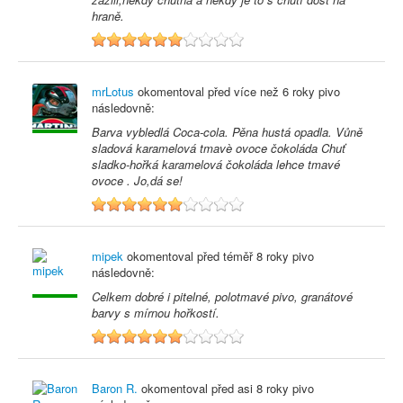
hraně.
6
mrLotus
okomentoval před
více než 6 roky
pivo
následovně:
Barva vybledlá Coca-cola. Pěna hustá opadla. Vůně
sladová karamelová tmavè ovoce čokoláda Chuť
sladko-hořká karamelová čokoláda lehce tmavé
ovoce . Jo,dá se!
6
mipek
okomentoval před
téměř 8 roky
pivo
následovně:
Celkem dobré i pitelné, polotmavé pivo, granátové
barvy s mírnou hořkostí.
6
Baron R.
okomentoval před
asi 8 roky
pivo