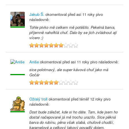
Jakub Š.
okomentoval před
asi 11 roky
pivo
následovně:
Tohle pivko mě celkem mě potěšilo. Pekelná barva,
příjemně nahořklá chuť. Dalo by se jich zvládnout aji
vícero ;)
7
Aniše
okomentoval před
asi 11 roky
pivo následovně:
sice polotmavý, ale super kávová chuť jako má
Gočár
6
Ožralý troll
okomentoval před
téměř 12 roky
pivo
následovně:
Dost bude záležet, kde si ho dáte. Tam, kde jsem ho
dostal načepované já mě trochu urazilo. Sice pěkná
barva do rubínu, pěna však slabá, chuťově chudší,
karamelové a celkový takový povadlý dojem.