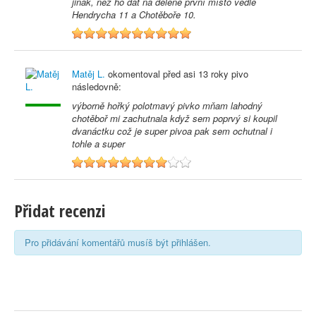
jinak, než ho dát na dělené první místo vedle
Hendrycha 11 a Chotěboře 10.
10
Matěj L.
okomentoval před
asi 13 roky
pivo
následovně:
výborně hořký polotmavý pivko mňam lahodný
chotěboř mi zachutnala když sem poprvý si koupil
dvanáctku což je super pivoa pak sem ochutnal i
tohle a super
8
Přidat recenzi
Pro přidávání komentářů musíš být přihlášen.