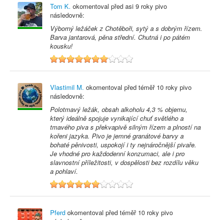
Tom K.
okomentoval před
asi 9 roky
pivo
následovně:
Výborný ležáček z Chotěboři, sytý a s dobrým řízem.
Barva jantarová, pěna střední. Chutná i po pátém
kousku!
7
Vlastimil M.
okomentoval před
téměř 10 roky
pivo
následovně:
Polotmavý ležák, obsah alkoholu 4,3 % objemu,
který ideálně spojuje vynikající chuť světlého a
tmavého piva s překvapivě silným řízem a plností na
kořeni jazyka. Pivo je jemné granátové barvy a
bohaté pěnivosti, uspokojí i ty nejnáročnější pivaře.
Je vhodné pro každodenní konzumaci, ale i pro
slavnostní příležitosti, v dospělosti bez rozdílu věku
a pohlaví.
6
Pferd
okomentoval před
téměř 10 roky
pivo