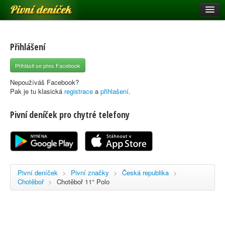
Pivní deníček
Restaurace a hospody
Pivní mapa
Přihlášení
Pivní značky
Přihlásit se přes Facebook
Nápověda
Nepoužíváš Facebook?
Pak je tu klasická
registrace
a
přihlašení
.
Pivní deníček pro chytré telefony
Přihlásit se
Registrace
Pivní deníček
>
Pivní značky
>
Česká republika
>
Chotěboř
>
Chotěboř 11° Polo