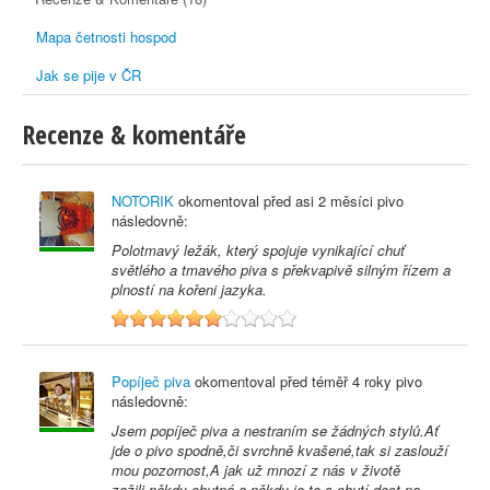
Mapa četnosti hospod
Jak se pije v ČR
Recenze & komentáře
NOTORIK
okomentoval před
asi 2 měsíci
pivo
následovně:
Polotmavý ležák, který spojuje vynikající chuť
světlého a tmavého piva s překvapivě silným řízem a
plností na kořeni jazyka.
6
Popíječ piva
okomentoval před
téměř 4 roky
pivo
následovně:
Jsem popíječ piva a nestraním se žádných stylů.Ať
jde o pivo spodně,či svrchně kvašené,tak si zaslouží
mou pozornost,A jak už mnozí z nás v životě
zažili,někdy chutná a někdy je to s chutí dost na