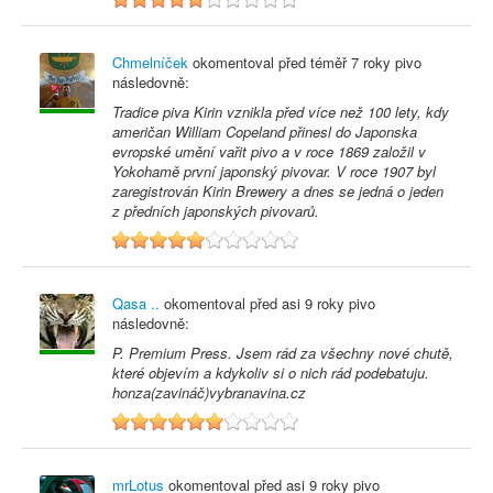
Chmelníček
okomentoval před
téměř 7 roky
pivo
následovně:
Tradice piva Kirin vznikla před více než 100 lety, kdy
američan William Copeland přinesl do Japonska
evropské umění vařit pivo a v roce 1869 založil v
Yokohamě první japonský pivovar. V roce 1907 byl
zaregistrován Kirin Brewery a dnes se jedná o jeden
z předních japonských pivovarů.
5
Qasa ..
okomentoval před
asi 9 roky
pivo
následovně:
P. Premium Press. Jsem rád za všechny nové chutě,
které objevím a kdykoliv si o nich rád podebatuju.
honza(zavináč)vybranavina.cz
6
mrLotus
okomentoval před
asi 9 roky
pivo