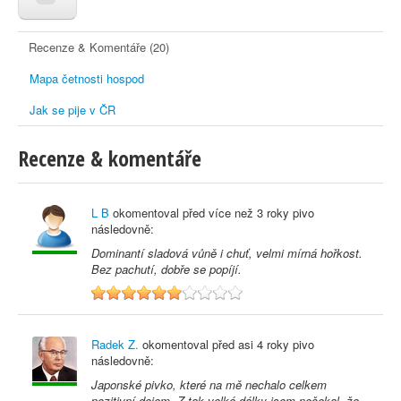
Recenze & Komentáře (20)
Mapa četnosti hospod
Jak se pije v ČR
Recenze & komentáře
L B
okomentoval před
více než 3 roky
pivo
následovně:
Dominantí sladová vůně i chuť, velmi mírná hořkost.
Bez pachutí, dobře se popíjí.
6
Radek Z.
okomentoval před
asi 4 roky
pivo
následovně:
Japonské pivko, které na mě nechalo celkem
pozitivní dojem. Z tak velké dálky jsem nečekal, že