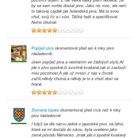
by se sem mohlo dostat pivo. Jako nic moc, ale není
to takovej cajdák jak holandská piva. Má to svou
chuť, svůj říz a i vůni. Těžké řadit a specifikovat.
Nutno ohutnat.
5
Popíječ piva
okomentoval před
asi 4 roky
pivo
následovně:
Jsem popíječ piva a nestraním se žádných stylů.Ať
jde o pivo spodně,či svrchně kvašené,tak si zaslouží
mou pozornost,A jak už mnozí z nás v životě
zažili,někdy chutná a někdy je to s chutí dost na
hraně.
5
Zlomená lopata
okomentoval před
více než 4 roky
pivo následovně:
I když se dle názvu jedná o japonské pivo, na láhvi,
která se mi dostala do rukou, byla uvedeno jako
země původu Německo. Jinak jde o spodně kvašený