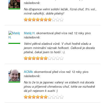
následovně:
Na džaponce velmi solidní ležák, řízná chuť, 5% vol.,
mírně nahořklý, dobře pitelný!
7
Matěj H.
okomentoval před
více než 12 roky
pivo
následovně:
Velmi pěkná sladová vůně. V chuti hodně sladu a
jenom minimální náznak hořkosti. Celkově je docela
pitelné, čekal jsem to horší :-).
6
ACMik
okomentoval před
více než 12 roky
pivo
následovně:
Na to že to je japonec vařený ve státech má docela
plnou a příjemně chmelovou chuť, tohle se rozhodně
dá pít nejenom k sushi :)
6