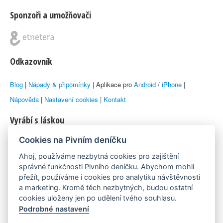
Sponzoři a umožňovači
Odkazovník
Blog
|
Nápady & připomínky
| Aplikace pro
Android
/
iPhone
|
Nápověda
|
Nastavení cookies
|
Kontakt
Vyrábí s láskou
Cookies na Pivním deníčku
© 2010–2026 by
Lukáš Zeman
aka Emka
Ahoj, používáme nezbytná cookies pro zajištění
Máme rádi
správné funkčnosti Pivního deníčku. Abychom mohli
přežít, používáme i cookies pro analytiku návštěvnosti
a marketing. Kromě těch nezbytných, budou ostatní
Pivní.info
cookies uloženy jen po udělení tvého souhlasu.
Podrobné nastavení
Poznámka pod čarou