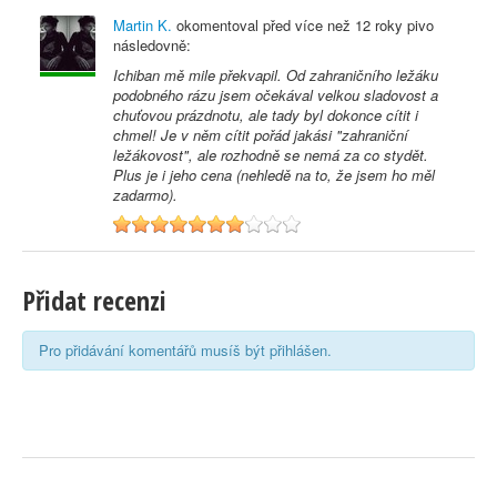
Martin K.
okomentoval před
více než 12 roky
pivo
následovně:
Ichiban mě mile překvapil. Od zahraničního ležáku
podobného rázu jsem očekával velkou sladovost a
chuťovou prázdnotu, ale tady byl dokonce cítit i
chmel! Je v něm cítit pořád jakási "zahraniční
ležákovost", ale rozhodně se nemá za co stydět.
Plus je i jeho cena (nehledě na to, že jsem ho měl
zadarmo).
7
Přidat recenzi
Pro přidávání komentářů musíš být přihlášen.