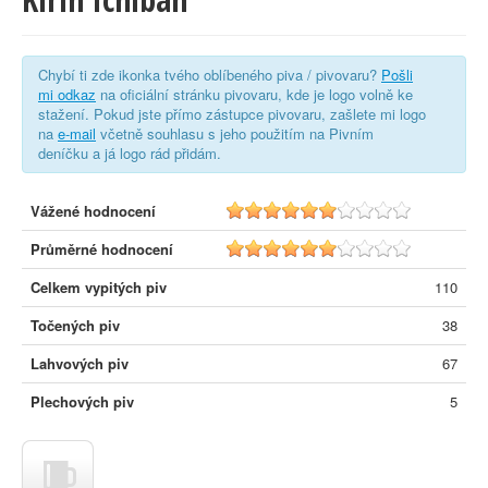
Chybí ti zde ikonka tvého oblíbeného piva / pivovaru?
Pošli
mi odkaz
na oficiální stránku pivovaru, kde je logo volně ke
stažení. Pokud jste přímo zástupce pivovaru, zašlete mi logo
na
e-mail
včetně souhlasu s jeho použitím na Pivním
deníčku a já logo rád přidám.
Vážené hodnocení
5.8
Průměrné hodnocení
5.7
Celkem vypitých piv
110
Točených piv
38
Lahvových piv
67
Plechových piv
5