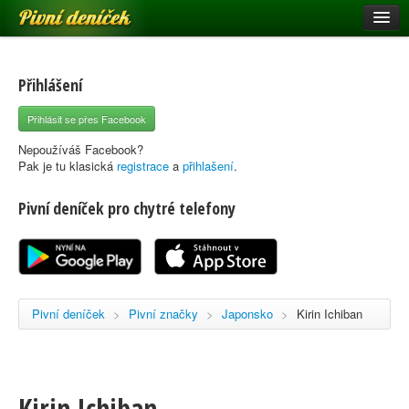
Pivní deníček
Restaurace a hospody
Pivní mapa
Přihlášení
Pivní značky
Přihlásit se přes Facebook
Nápověda
Nepoužíváš Facebook?
Pak je tu klasická
registrace
a
přihlašení
.
Pivní deníček pro chytré telefony
Přihlásit se
Registrace
Pivní deníček
>
Pivní značky
>
Japonsko
>
Kirin Ichiban
Kirin Ichiban