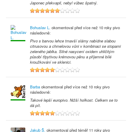
Japonec překvapil, nebyl vůbec špatný.
6
Bohuslav L.
okomentoval před
více než 10 roky
pivo
následovně:
Pivo s barvou lehce tmavší slámy nabídne slabou
citrusovou a chmelovou vůni v kombinaci se stopami
zeleného jablka. Silné nasycení oxidem uhličitým
působí třpytivou krémovou pěnu a příjemné bílé
kroužkování ve sklenici.
5
Barba
okomentoval před
více než 10 roky
pivo
následovně:
Takové lepší europivo. Nižší hořkost. Celkem se to
dá pít.
5
Jakub Š.
okomentoval před
téměř 11 roky
pivo