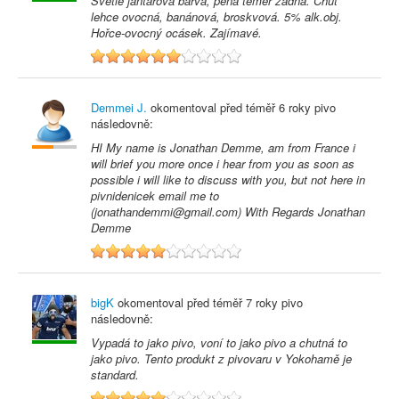
Světle jantarová barva, pěna téměř žádná. Chuť
lehce ovocná, banánová, broskvová. 5% alk.obj.
Hořce-ovocný ocásek. Zajímavé.
6
Demmei J.
okomentoval před
téměř 6 roky
pivo
následovně:
HI My name is Jonathan Demme, am from France i
will brief you more once i hear from you as soon as
possible i will like to discuss with you, but not here in
pivnidenicek email me to
(jonathandemmi@gmail.com) With Regards Jonathan
Demme
5
bigK
okomentoval před
téměř 7 roky
pivo
následovně:
Vypadá to jako pivo, voní to jako pivo a chutná to
jako pivo. Tento produkt z pivovaru v Yokohamě je
standard.
5