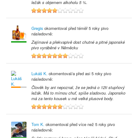
ležák s objemem alkoholu 5 %.
5
Gregis
okomentoval před
téměř 5 roky
pivo
následovně:
Zajímavé a překvapivě dost chutné a pitné japonské
pivo vyráběné v Něměcku
7
Lukáš K.
okomentoval/a před
asi 5 roky
pivo
následovně:
Člověk by ani nepoznal, že se jedná o 12ti stupňový
ležák. Má to mírnou chuť, spíše sladovou. Japonsko
má za tento kousek u mě velké plusové body.
6
Tom K.
okomentoval před
více než 5 roky
pivo
následovně: