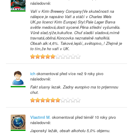
následovně:
Vaří v Kirin Brewery Company(Ve skutečnosti na
nálepce je napsáno Vaří a stáčí v Charles Wels
UK,po licenci Kirin Europe) Styl:Pale Lager Barva
světle medová,dosti sycené.Pěna střední vyšuměla.
Vůně slad,rýže,kukuřice. Chuť sladší sladová,mírně
travnatá,obilná.Koncovka neznatelně nahořklá.
Obsah alk:4,6%. Takové,lepší,,světopivo,,! Zřejmě je
to tím,že ho vaří v UK.
5
ich
okomentoval před
více než 9 roky
pivo
následovně:
Fakt slusny lezak. Zadny europivo ma to prijemnou
chut.
6
Vlastimil M.
okomentoval před
téměř 10 roky
pivo
následovně:
Japonský ležák, obsah alkoholu 5,0% objemu.