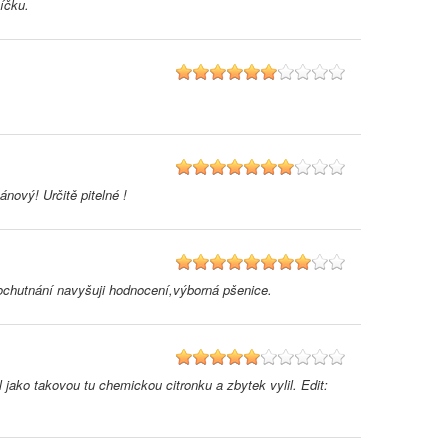
íčku.
6
7
nový! Určitě pitelné !
8
 ochutnání navyšuji hodnocení,výborná pšenice.
5
 jako takovou tu chemickou citronku a zbytek vylil. Edit: