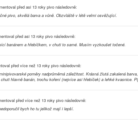
mentoval před
asi 13 roky
pivo následovně:
čné pivo, skvělá barva a vůně. Obzvláště v létě velmi osvěžující.
entoval před
asi 13 roky
pivo následovně:
onící banánem a hřebíčkem, v chuti to samé. Musím vyzkoušet točené.
toval před
více než 13 roky
pivo následovně:
minipivovarské poměry nadprůměrná záležitost. Krásná žlutá zakalená barva,
 chuti hlavně banán, trochu koření (nejvíce asi hřebíček) a lehké kvasnice. Pi
entoval před
více než 13 roky
pivo následovně:
edoporučil bych ho tu jelikož mají i lepší.