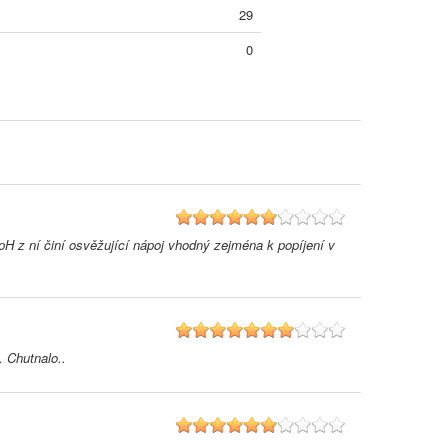
29
0
6
H z ní činí osvěžující nápoj vhodný zejména k popíjení v
7
 Chutnalo..
6