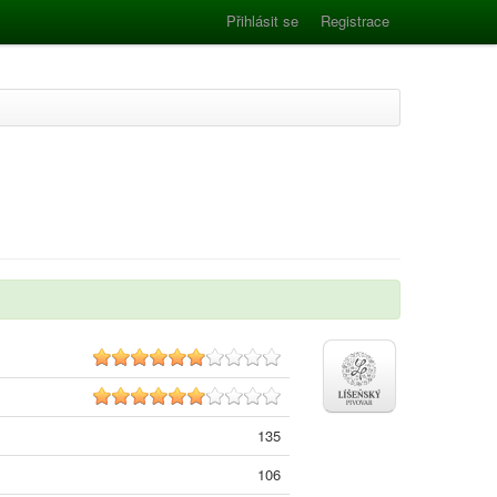
Přihlásit se
Registrace
6.4
6.5
135
106