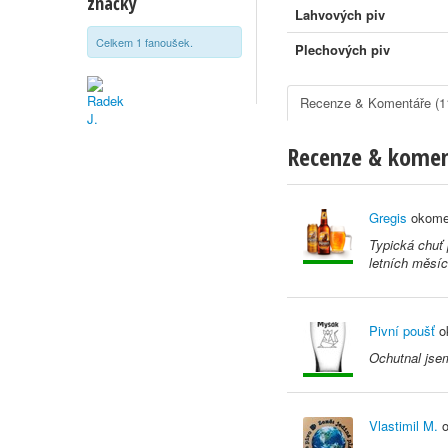
značky
Lahvových piv
Celkem 1 fanoušek.
Plechových piv
Recenze & Komentáře (1
Recenze & kome
Gregis
okome
Typická chuť 
letních měsíc
Pivní poušť
o
Ochutnal jse
Vlastimil M.
o