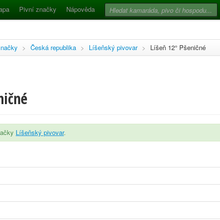
apa
Pivní značky
Nápověda
značky
>
Česká republika
>
Líšeňský pivovar
>
Líšeň 12° Pšeničné
ničné
značky
Líšeňský pivovar
.