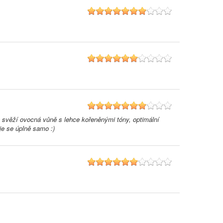
7
6
7
 svěží ovocná vůně s lehce kořeněnými tóny, optimální
je se úplně samo :)
6