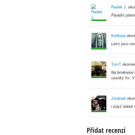
Radek J.
oko
Parádní pšeni
Keltboja
okom
Letní pivo v
TomT
okomen
Na brněnské 
vysoký říz. V
Johánek
okom
i když dobré n
Přidat recenzi