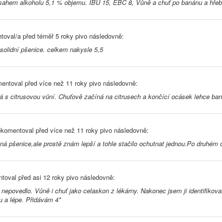
sahem alkoholu 5,1 % objemu. IBU 15, EBC 8, Vůně a chuť po banánu a hřeb
toval/a před
téměř 5 roky
pivo následovně:
e solidní pšenice. celkem nakysle 5,5
entoval před
více než 11 roky
pivo následovně:
á s citrusovou vůní. Chuťově začíná na citrusech a končící ocásek lehce baná
komentoval před
více než 11 roky
pivo následovně:
ná pšenice,ale prostě znám lepší a tohle stačilo ochutnat jednou.Po druhém
toval před
asi 12 roky
pivo následovně:
nepovedlo. Vůně i chuť jako celaskon z lékárny. Nakonec jsem ji identifikoval
u a lépe. Přidávám 4*