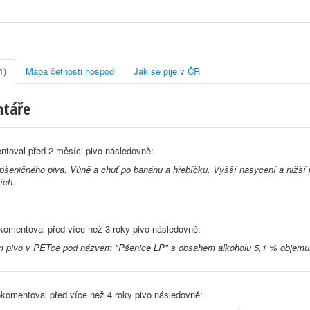
1)
Mapa četnosti hospod
Jak se pije v ČR
ntáře
ntoval před
2 měsíci
pivo následovně:
pšeničného piva. Vůně a chuť po banánu a hřebíčku. Vyšší nasycení a nižší p
ích.
komentoval před
více než 3 roky
pivo následovně:
m pivo v PETce pod názvem "Pšenice LP" s obsahem alkoholu 5,1 % objemu.
komentoval před
více než 4 roky
pivo následovně: