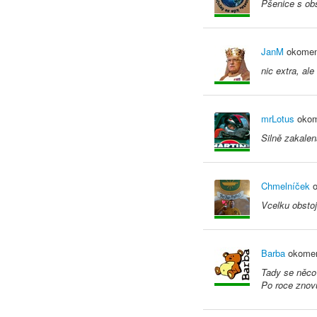
Pšenice s ob
JanM
okomen
nic extra, al
mrLotus
okom
Silně zakalen
Chmelníček
o
Vcelku obstoj
Barba
okomen
Tady se něco 
Po roce znov