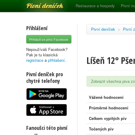
Pivní deníček
Restaurace a hospody
Pivní m
Přihlášení
Pivní deníček
>
Pivní 
Přihlásit se přes Facebook
Nepoužíváš Facebook?
Pak je tu klasická
Líšeň 12° Pše
registrace
a
přihlašení
.
Pivní deníček pro
chytré telefony
Zobrazit všechna piva 
Vážené hodnocení
Průměrné hodnocení
Celkem vypitých piv
Fanoušci této pivní
Točených piv