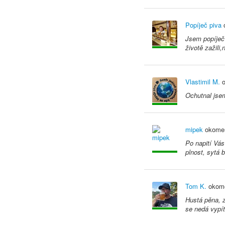
Popíječ piva
o
Jsem popíječ 
životě zažili
Vlastimil M.
o
Ochutnal jsem
mipek
okomen
Po napití Vás
plnost, sytá 
Tom K.
okome
Hustá pěna, 
se nedá vypít