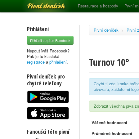
Pivní deníček
Restaurace a hospody
Pivní m
Přihlášení
Pivní deníček
>
Pivní 
Přihlásit se přes Facebook
Nepoužíváš Facebook?
Pak je tu klasická
Turnov 10°
registrace
a
přihlašení
.
Pivní deníček pro
chytré telefony
Chybí ti zde ikonka tvéh
pivovaru, zašlete mi log
Zobrazit všechna piva 
Vážené hodnocení
Fanoušci této pivní
Průměrné hodnocení