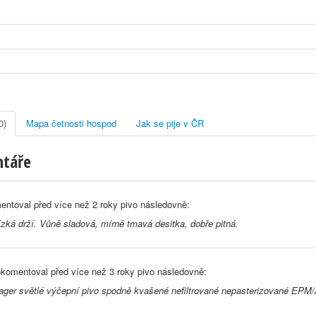
0)
Mapa četnosti hospod
Jak se pije v ČR
ntáře
entoval před
více než 2 roky
pivo následovně:
zká drží. Vůně sladová, mírně tmavá desitka, dobře pitná.
komentoval před
více než 3 roky
pivo následovně:
ager světlé výčepní pivo spodně kvašené nefiltrované nepasterizované EPM/