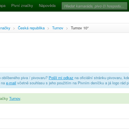
apa
Pivní značky
Nápověda
značky
>
Česká republika
>
Turnov
>
Turnov 10°
o oblíbeného piva / pivovaru?
Pošli mi odkaz
na oficiální stránku pivovaru, kd
o na
e-mail
včetně souhlasu s jeho použitím na Pivním deníčku a já logo rád p
značky
Turnov
.