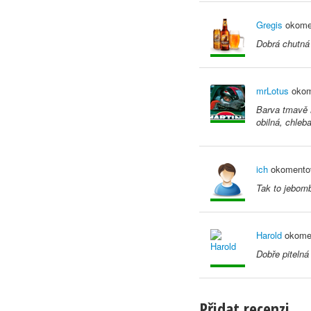
Gregis
okome
Dobrá chutná 
mrLotus
okom
Barva tmavě m
obilná, chleb
ich
okomento
Tak to jebomb
Harold
okomen
Dobře pitelná
Přidat recenzi