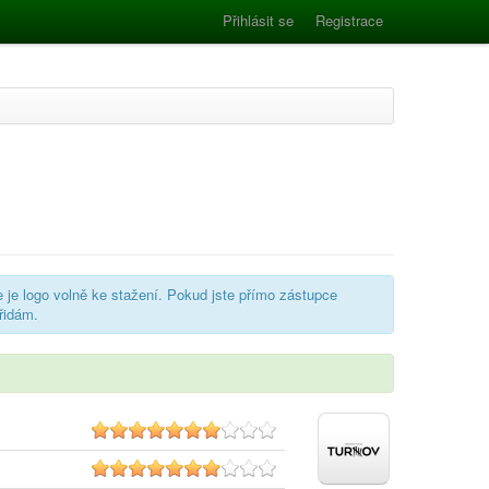
Přihlásit se
Registrace
e je logo volně ke stažení. Pokud jste přímo zástupce
řidám.
6.7
6.8