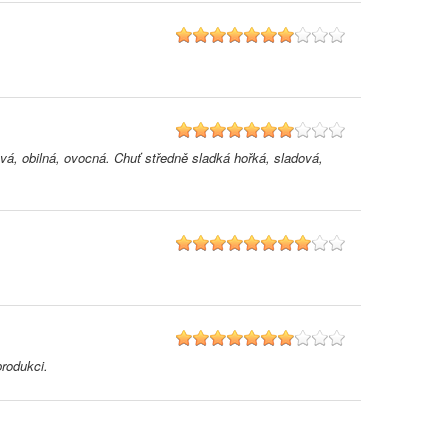
7
7
á, obilná, ovocná. Chuť středně sladká hořká, sladová,
8
7
produkci.