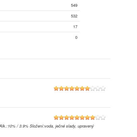
549
532
17
0
7
8
Alk.:10% / 3.9% Složení:voda, ječné slady, upravený