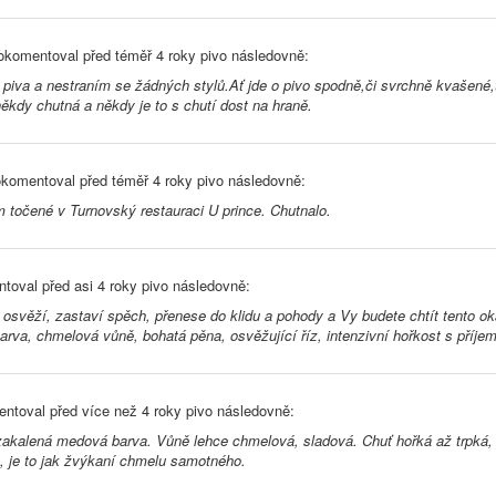
komentoval před
téměř 4 roky
pivo následovně:
piva a nestraním se žádných stylů.Ať jde o pivo spodně,či svrchně kvašené,
,někdy chutná a někdy je to s chutí dost na hraně.
komentoval před
téměř 4 roky
pivo následovně:
 točené v Turnovský restauraci U prince. Chutnalo.
toval před
asi 4 roky
pivo následovně:
 osvěží, zastaví spěch, přenese do klidu a pohody a Vy budete chtít tento ok
barva, chmelová vůně, bohatá pěna, osvěžující říz, intenzivní hořkost s pří
ntoval před
více než 4 roky
pivo následovně:
zakalená medová barva. Vůně lehce chmelová, sladová. Chuť hořká až trpká, 
, je to jak žvýkaní chmelu samotného.