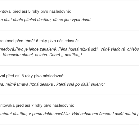
ntoval před
asi 5 roky
pivo následovně:
a dost dobře pitelná desítka, dá se jich vypit dosti.
entoval před
téměř 6 roky
pivo následovně:
edová.Pivo je lehce zakalené. Pěna hustá nízká drží. Vůně sladová, chlebov
a. Koncovka chmel, chleba. Dobrá ,, desítka,,!
val před
asi 6 roky
pivo následovně:
a, mírně tmavá řízná desitka , která volá po další sklenici
toval/a před
asi 7 roky
pivo následovně:
 místní desítka, v parnu dobře osvěžila. Rád ochutnám časem i další místní 