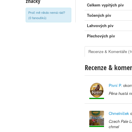
značky
Celkem vypitých piv
Proč mě nikdo nemá rád?
Točených piv
(0 fanoušků)
Lahvových piv
Plechových piv
Recenze & Komentáře (1
Recenze & kome
Pivní P.
okom
Pěna hustá ní
Chmelníček
o
Czech Pale L
chmel