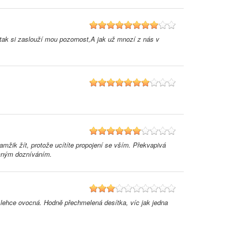
8
tak si zaslouží mou pozornost,A jak už mnozí z nás v
7
6
amžik žít, protože ucítíte propojení se vším. Překvapivá
jemným dozníváním.
3
lehce ovocná. Hodně přechmelená desítka, víc jak jedna