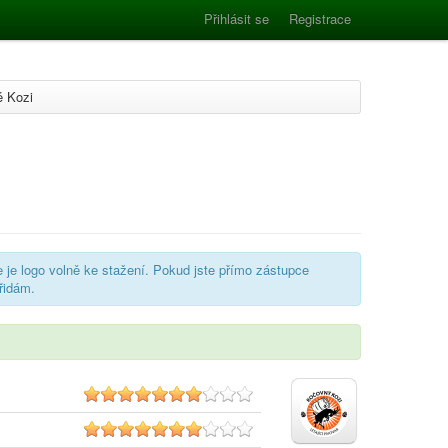
Přihlásit se
Registrace
é Kozi
e je logo volně ke stažení. Pokud jste přímo zástupce
řidám.
6.8
7.0