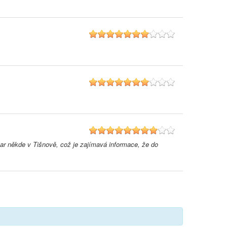
7
7
8
var někde v Tišnově, což je zajímavá informace, že do