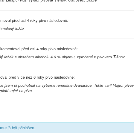
toval před
asi 4 roky
pivo následovně:
hmelený ležák
komentoval před
asi 4 roky
pivo následovně:
tlý ležák s obsahem alkoholu 4,9 % objemu, vyrobené v pivovaru Tišnov.
oval před
více než 6 roky
pivo následovně:
ě jsem si pochutnal na výborné řemeslné dvanáctce. Tuhle vařil lítající pivo
platí zajet na pivo.
musíš být přihlášen.