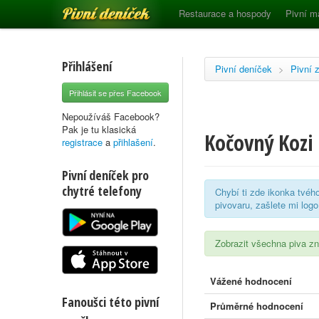
Pivní deníček
Restaurace a hospody
Pivní m
Přihlášení
Pivní deníček
>
Pivní 
Přihlásit se přes Facebook
Nepoužíváš Facebook?
Pak je tu klasická
Kočovný Kozi
registrace
a
přihlašení
.
Pivní deníček pro
chytré telefony
Chybí ti zde ikonka tvéh
pivovaru, zašlete mi log
Zobrazit všechna piva 
Vážené hodnocení
Fanoušci této pivní
Průměrné hodnocení