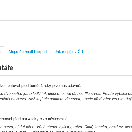
)
Mapa četnosti hospod
Jak se pije v ČR
ntáře
komentoval před
téměř 3 roky
pivo následovně:
u dvanáctku jsme ladili tak dlouho, až se do nás lila sama. Prostě vybala
ěděnou barvu. Než si jí ale stihnete všimnout, zbude před vámi jen prázdný 
ntoval před
asi 4 roky
pivo následovně:
 barva, nízká pěna. Vůně chmel, bylinky, tráva. Chuť, limetka, broskev, ovo
ar Létající Kozi vyrábí pivovar Tišnov, Ostrovec. Dobré.