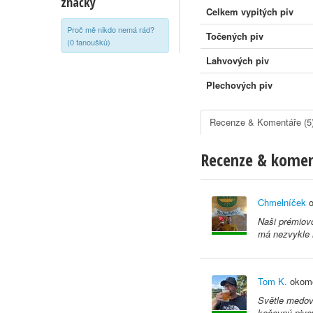
značky
Celkem vypitých piv
Proč mě nikdo nemá rád?
Točených piv
(0 fanoušků)
Lahvových piv
Plechových piv
Recenze & Komentáře (5
Recenze & kome
Chmelníček
o
Naši prémiovo
má nezvykle m
Tom K.
okome
Světle medová
kočovný pivov