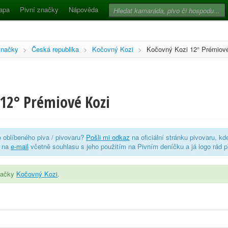
apa
Pivní značky
Nápověda
značky
>
Česká republika
>
Kočovný Kozi
>
Kočovný Kozi 12° Prémiov
 12° Prémiové Kozi
o oblíbeného piva / pivovaru?
Pošli mi odkaz
na oficiální stránku pivovaru, kd
o na
e-mail
včetně souhlasu s jeho použitím na Pivním deníčku a já logo rád p
značky
Kočovný Kozi
.