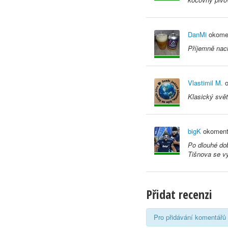
DanMi
okomen
Příjemně nac
Vlastimil M.
o
Klasický svě
bigK
okoment
Po dlouhé dob
Tišnova se vy
Přidat recenzi
Pro přidávání komentářů 