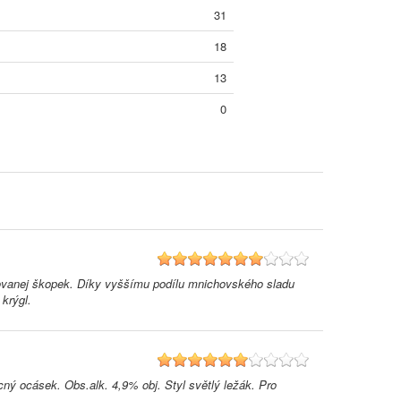
31
18
13
0
7
ncovanej škopek. Díky vyššímu podílu mnichovského sladu
krýgl.
6
cný ocásek. Obs.alk. 4,9% obj. Styl světlý ležák. Pro