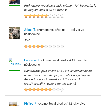
Překvapivě vybočuje z řady průměrných budvarů...je
oo stupeň lepší a dá se tudíž pít.
6
Jakub T.
okomentoval před
asi 11 roky
pivo
následovně:
5/10
5
Bohuslav L.
okomentoval před
asi 12 roky
pivo
následovně:
Nefiltrované pivo jméno Cvikl má dávku kvasinek
navíc, tím má čerstvější pivní chuť a výživný říz.
Ano je to opravdu desítka od Budvaru 12
kroužkovaného, a proto mi tak chutná.
7
Philipe K.
okomentoval před
asi 12 roky
pivo