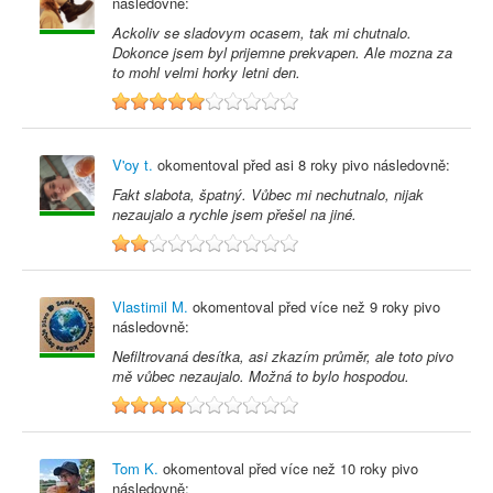
následovně:
Ackoliv se sladovym ocasem, tak mi chutnalo.
Dokonce jsem byl prijemne prekvapen. Ale mozna za
to mohl velmi horky letni den.
5
V'oy t.
okomentoval před
asi 8 roky
pivo následovně:
Fakt slabota, špatný. Vůbec mi nechutnalo, nijak
nezaujalo a rychle jsem přešel na jiné.
2
Vlastimil M.
okomentoval před
více než 9 roky
pivo
následovně:
Nefiltrovaná desítka, asi zkazím průměr, ale toto pivo
mě vůbec nezaujalo. Možná to bylo hospodou.
4
Tom K.
okomentoval před
více než 10 roky
pivo
následovně: