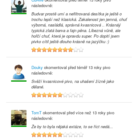
následovně:
Budvar prostě umí a nefiltrovaná desítka je ještě o
trochu lepší než klasická. Zakalenost jen jemná, chuť
výborná, nasládlá, správná kvasnicová .. Krásnáý
typická zlatá barva a fajn pěna. Líbezná vůně, ale
hořčí chuť, která je opravdu super. Po dopití jsem
pivko cítil ještě dlouho krásně na jazýčku :)
8
Douky
okomentoval před
téměř 13 roky
pivo
následovně:
Svěží kvasnicové pivo, na uhašení žízně jako
dělané.
6
TomT
okomentoval před
více než 13 roky
pivo
následovně:
Že by to byla nějaká extáze, to se říct nedá...
6