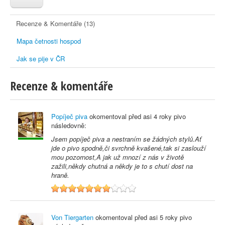
Recenze & Komentáře (13)
Mapa četnosti hospod
Jak se pije v ČR
Recenze & komentáře
Popíječ piva
okomentoval před
asi 4 roky
pivo
následovně:
Jsem popíječ piva a nestraním se žádných stylů.Ať
jde o pivo spodně,či svrchně kvašené,tak si zaslouží
mou pozornost,A jak už mnozí z nás v životě
zažili,někdy chutná a někdy je to s chutí dost na
hraně.
7
Von Tiergarten
okomentoval před
asi 5 roky
pivo