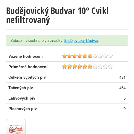
Budějovický Budvar 10° Cvikl
nefiltrovaný
Zobrazit všechna piva značky
Budějovický Budvar
.
Vážené hodnocení
5.9
Průměrné hodnocení
5.8
Celkem vypitých piv
481
Točených piv
464
Lahvových piv
5
Plechových piv
0