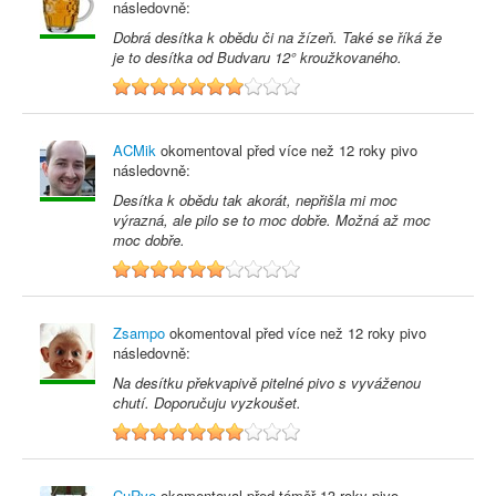
následovně:
Dobrá desítka k obědu či na žízeň. Také se říká že
je to desítka od Budvaru 12° kroužkovaného.
7
ACMik
okomentoval před
více než 12 roky
pivo
následovně:
Desítka k obědu tak akorát, nepřišla mi moc
výrazná, ale pilo se to moc dobře. Možná až moc
moc dobře.
6
Zsampo
okomentoval před
více než 12 roky
pivo
následovně:
Na desítku překvapivě pitelné pivo s vyváženou
chutí. Doporučuju vyzkoušet.
7
CuRve
okomentoval před
téměř 13 roky
pivo