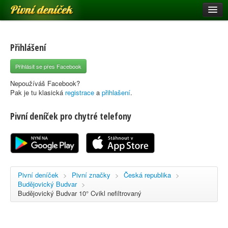
Pivní deníček
Restaurace a hospody
Pivní mapa
Přihlášení
Pivní značky
Přihlásit se přes Facebook
Nápověda
Nepoužíváš Facebook?
Pak je tu klasická
registrace
a
přihlašení
.
Pivní deníček pro chytré telefony
Přihlásit se
Registrace
Pivní deníček
>
Pivní značky
>
Česká republika
>
Budějovický Budvar
>
Budějovický Budvar 10° Cvikl nefiltrovaný