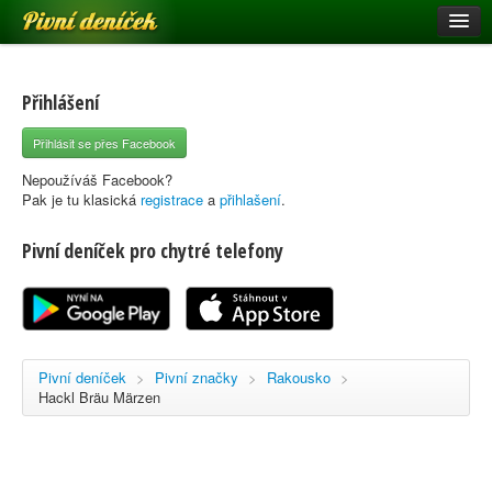
Pivní deníček
Restaurace a hospody
Pivní mapa
Přihlášení
Pivní značky
Přihlásit se přes Facebook
Nápověda
Nepoužíváš Facebook?
Pak je tu klasická
registrace
a
přihlašení
.
Pivní deníček pro chytré telefony
Přihlásit se
Registrace
Pivní deníček
>
Pivní značky
>
Rakousko
>
Hackl Bräu Märzen