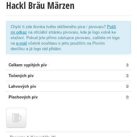
Hackl Bräu Märzen
Chybí ti zde ikonka tvého oblíbeného piva / pivovaru?
Pošli
mi odkaz
na oficiální stránku pivovaru, kde je logo volně ke
stažení. Pokud jste přímo zástupce pivovaru, zašlete mi logo
na
e-mail
včetně souhlasu s jeho použitím na Pivním
deníčku a já logo rád přidám.
Celkem vypitých piv
3
Točených piv
3
Lahvových piv
0
Plechových piv
0