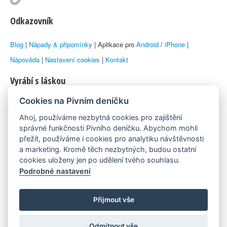
Odkazovník
Blog
|
Nápady & připomínky
| Aplikace pro
Android
/
iPhone
|
Nápověda
|
Nastavení cookies
|
Kontakt
Vyrábí s láskou
Cookies na Pivním deníčku
© 2010–2026 by
Lukáš Zeman
aka Emka
Ahoj, používáme nezbytná cookies pro zajištění
Máme rádi
správné funkčnosti Pivního deníčku. Abychom mohli
přežít, používáme i cookies pro analytiku návštěvnosti
a marketing. Kromě těch nezbytných, budou ostatní
Pivní.info
cookies uloženy jen po udělení tvého souhlasu.
Podrobné nastavení
Poznámka pod čarou
Pivní deníček je nezávislý zdroj, který není spjat s žádným
Přijmout vše
konkrétním pivovarem ani restaurací. Názory uživatelů nemusí nutně
Odmítnout vše