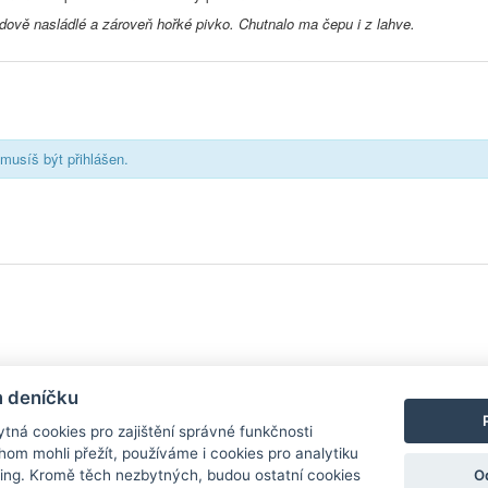
ově nasládlé a zároveň hořké pivko. Chutnalo ma čepu i z lahve.
musíš být přihlášen.
y
| Aplikace pro
Android
/
iPhone
|
Nápověda
|
Nastavení cookies
|
Kontakt
m deníčku
tná cookies pro zajištění správné funkčnosti
hom mohli přežít, používáme i cookies pro analytiku
O
ing. Kromě těch nezbytných, budou ostatní cookies
zdroj, který není spjat s žádným konkrétním pivovarem ani restaurací. Názor