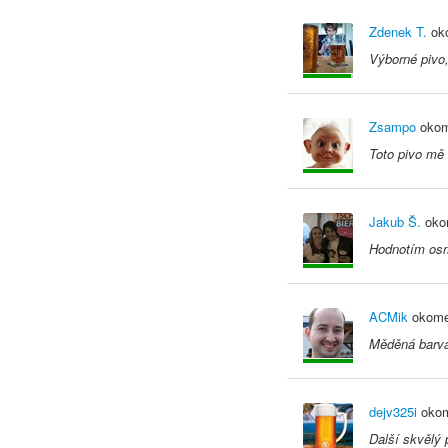
Zdenek T.
oko
Výborné pivo,
Zsampo
okom
Toto pivo mě 
Jakub Š.
oko
Hodnotím osmi
ACMik
okome
Měděná barva,
dejv325i
okom
Další skvělý 