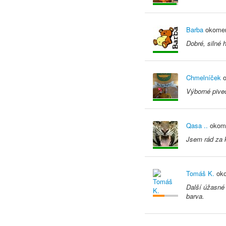
Barba
okomen
Dobré, silné 
Chmelníček
o
Výborné piveč
Qasa ..
okome
Jsem rád za k
Tomáš K.
oko
Další úžasné 
barva.