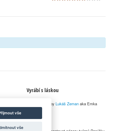
Vyrábí s láskou
© 2010–2026 by
Lukáš Zeman
aka Emka
Přijmout vše
dmítnout vše
y uživatelů nemusí nutně reprezentovat názory tvůrců Deníčku.