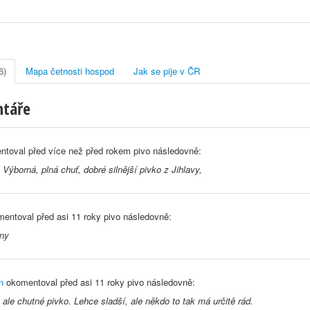
6)
Mapa četnosti hospod
Jak se pije v ČR
ntáře
ntoval před
více než před rokem
pivo následovně:
 Výborná, plná chuť, dobré silnější pivko z Jihlavy,
entoval před
asi 11 roky
pivo následovně:
lny
n
okomentoval před
asi 11 roky
pivo následovně:
 ale chutné pivko. Lehce sladší, ale někdo to tak má určitě rád.