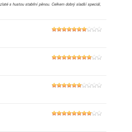
 zlaté s hustou stabilní pěnou. Celkem dobrý sladší speciál,
7
8
6
8