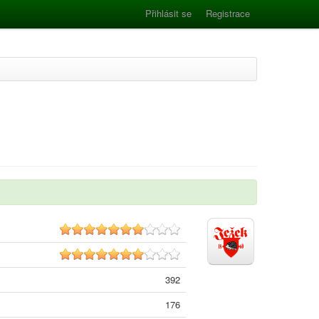
Přihlásit se
Registrace
7.2
7.3
392
176