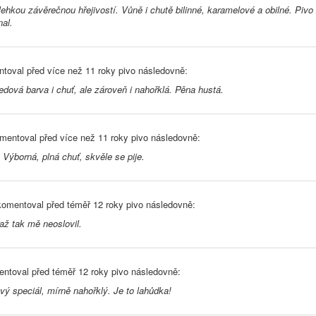
lehkou závěrečnou hřejivostí. Vůně i chutě bilinné, karamelové a obilné. Pivo
nal.
toval před
více než 11 roky
pivo následovně:
dová barva i chuť, ale zároveň i nahořklá. Pěna hustá.
mentoval před
více než 11 roky
pivo následovně:
 Výborná, plná chuť, skvěle se pije.
omentoval před
téměř 12 roky
pivo následovně:
 až tak mě neoslovil.
ntoval před
téměř 12 roky
pivo následovně:
vý speciál, mírně nahořklý. Je to lahůdka!