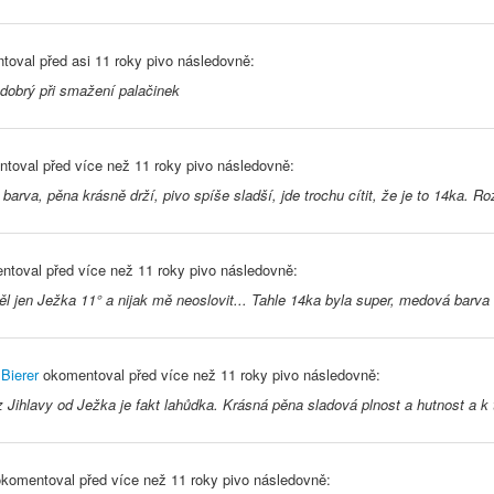
toval před
asi 11 roky
pivo následovně:
dobrý při smažení palačinek
toval před
více než 11 roky
pivo následovně:
barva, pěna krásně drží, pivo spíše sladší, jde trochu cítit, že je to 14ka. Ro
ntoval před
více než 11 roky
pivo následovně:
l jen Ježka 11° a nijak mě neoslovit... Tahle 14ka byla super, medová barva
Bierer
okomentoval před
více než 11 roky
pivo následovně:
z Jihlavy od Ježka je fakt lahůdka. Krásná pěna sladová plnost a hutnost a k
komentoval před
více než 11 roky
pivo následovně: