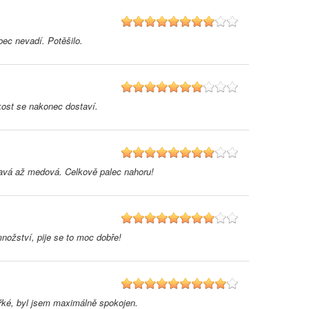
8
ec nevadí. Potěšilo.
7
kost se nakonec dostaví.
8
atavá až medová. Celkově palec nahoru!
8
nožství, pije se to moc dobře!
9
ořké, byl jsem maximálně spokojen.