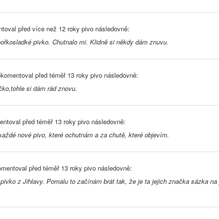
toval před
více než 12 roky
pivo následovně:
hořkosladké pivko. Chutnalo mi. Klidně si někdy dám znuvu.
komentoval před
téměř 13 roky
pivo následovně:
ko,tohle si dám rád znovu.
ntoval před
téměř 13 roky
pivo následovně:
aždé nové pivo, které ochutnám a za chutě, které objevím.
mentoval před
téměř 13 roky
pivo následovně:
pivko z Jihlavy. Pomalu to začínám brát tak, že je ta jejich značka sázka na j