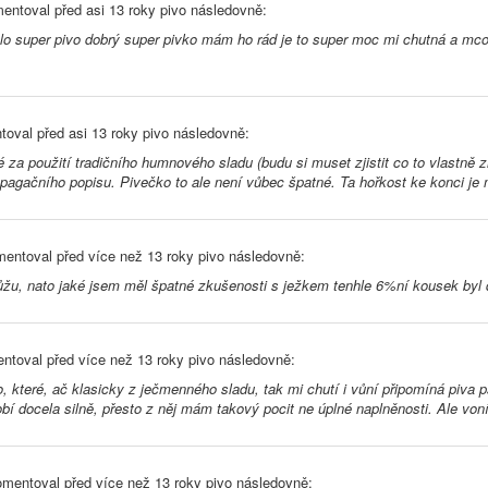
entoval před
asi 13 roky
pivo následovně:
lo super pivo dobrý super pivko mám ho rád je to super moc mi chutná a mco
toval před
asi 13 roky
pivo následovně:
é za použití tradičního humnového sladu (budu si muset zjistit co to vlastně z
opagačního popisu. Pivečko to ale není vůbec špatné. Ta hořkost ke konci je
entoval před
více než 13 roky
pivo následovně:
můžu, nato jaké jsem měl špatné zkušenosti s ježkem tenhle 6%ní kousek byl 
ntoval před
více než 13 roky
pivo následovně:
, které, ač klasicky z ječmenného sladu, tak mi chutí i vůní připomíná piva 
bí docela silně, přesto z něj mám takový pocit ne úplné naplněnosti. Ale von
mentoval před
více než 13 roky
pivo následovně: