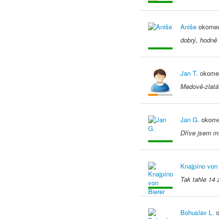
Aniše
okomen
dobrý, hodně 
Jan T.
okomen
Medově-zlatá 
Jan G.
okome
Dříve jsem mě
Knajpíno von 
Tak tahle 14 
Bohuslav L.
o