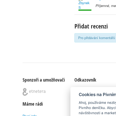
Příjemné, med
Přidat recenzi
Pro přidávání komentářů 
Sponzoři a umožňovači
Odkazovník
Blog
|
Nápady & připomínk
Cookies na Pivní
Ahoj, používáme nezby
Máme rádi
Poznámka pod čarou
Pivního deníčku. Abyc
návštěvnosti a market
Pivní.info
Pivní deníček je nezávislý 