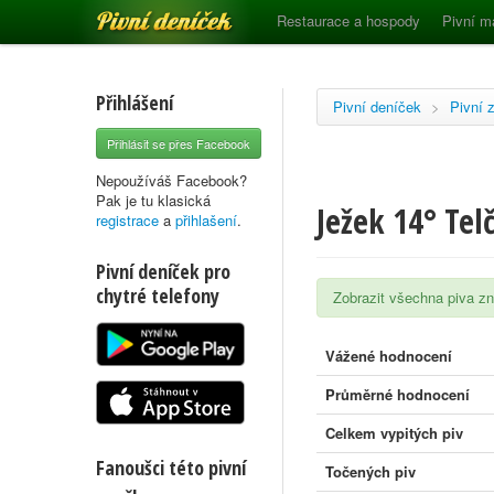
Pivní deníček
Restaurace a hospody
Pivní m
Přihlášení
Pivní deníček
>
Pivní 
Přihlásit se přes Facebook
Nepoužíváš Facebook?
Pak je tu klasická
Ježek 14° Tel
registrace
a
přihlašení
.
Pivní deníček pro
chytré telefony
Zobrazit všechna piva 
Vážené hodnocení
Průměrné hodnocení
Celkem vypitých piv
Fanoušci této pivní
Točených piv