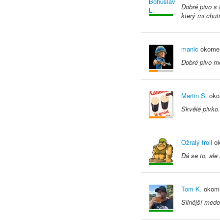
Dobré pivo s 
který mi chut
manic
okomen
Dobré pivo me
Martin S.
oko
Skvělé pivko.
Ožralý troll
ok
Dá se to, ale
Tom K.
okome
Silnější medo