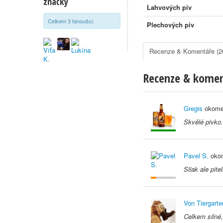
značky
Lahvových piv
Celkem 3 fanoušci.
Plechových piv
Recenze & Komentáře (2
Recenze & kome
Gregis
okome
Skvělé pivko.
Pavel S.
okom
Silak ale pite
Von Tiergarte
Celkem silné,