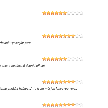
6
8
zhodně vynikající pivo.
6
 i chuť a současně dobrá hořkost.
8
 tomu parádní hořkost.A to jsem měl jen lahvovou verzi.
8