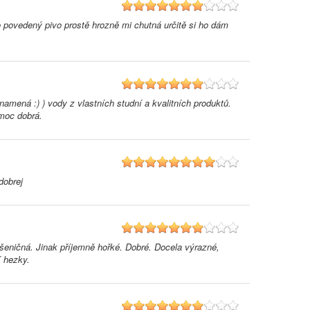
7
 povedený pivo prostě hrozně mi chutná určitě si ho dám
7
namená :) ) vody z vlastních studní a kvalitních produktů.
 moc dobrá.
8
dobrej
7
pšeničná. Jinak příjemně hořké. Dobré. Docela výrazné,
í hezky.
7