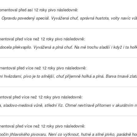
mentoval před
asi 12 roky
pivo následovně:
 Opravdu povedený speciál. Vyvážená chuť, správná hustota, volty navíc vůb
entoval před
více než 12 roky
pivo následovně:
docela překvapilo. Vyvážená a plná chuť. Na mě trochu sladší i když i ta hoř
mentoval před
více než 12 roky
pivo následovně:
 hvězdami, pívo je to silnější, chuť příjemně hořká a plná. Barva tmavě zl
ntoval před
více než 12 roky
pivo následovně:
 sladovo-medová vůně, střední říz. Chmel nevtíravě přítomen v akurátním m
entoval před
více než 12 roky
pivo následovně:
počin jihlavského pivovaru. Není co vytknout, hutné a silné pivko, parádně h