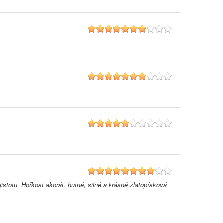
7
7
5
8
istotu. Hořkost akorát. hutné, silné a krásně zlatopísková