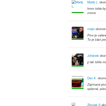
Matěj L.
okom
hmm tohle by
znova
majlo
okomen
Pivo je vařen
To je část pr
Johánek
okom
jj tak tohle 
Dan K.
okome
Zajímavé pivo
splavné, půso
Zbynek S
oko