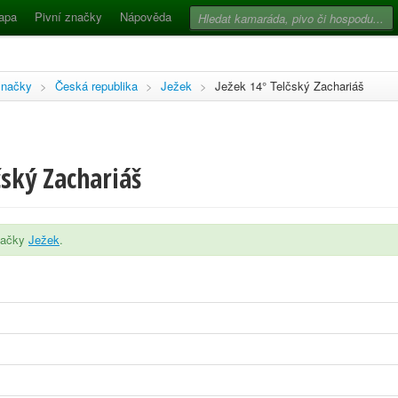
apa
Pivní značky
Nápověda
značky
>
Česká republika
>
Ježek
>
Ježek 14° Telčský Zachariáš
čský Zachariáš
značky
Ježek
.