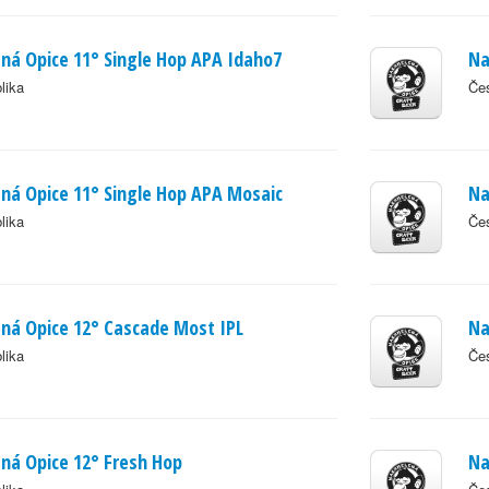
á Opice 11° Single Hop APA Idaho7
Na
lika
Čes
á Opice 11° Single Hop APA Mosaic
Na
lika
Čes
ná Opice 12° Cascade Most IPL
Na
lika
Čes
ná Opice 12° Fresh Hop
Na