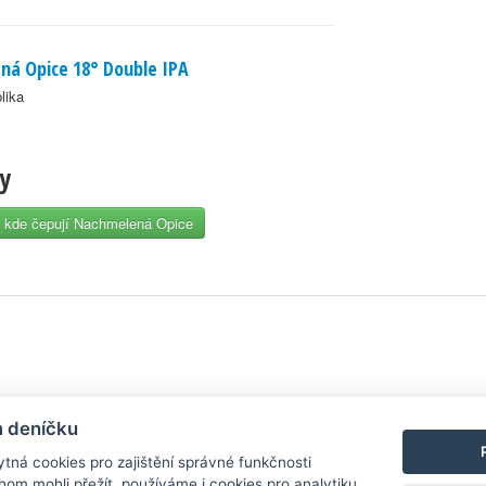
ná Opice 18° Double IPA
lika
zy
, kde čepují Nachmelená Opice
y
| Aplikace pro
Android
/
iPhone
|
Nápověda
|
Nastavení cookies
|
Kontakt
m deníčku
tná cookies pro zajištění správné funkčnosti
hom mohli přežít, používáme i cookies pro analytiku