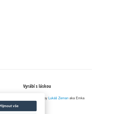
Vyrábí s láskou
© 2010–2026 by
Lukáš Zeman
aka Emka
Přijmout vše