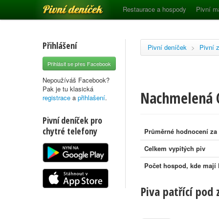
Pivní deníček
Restaurace a hospody
Pivní m
Přihlášení
Pivní deníček
>
Pivní 
Přihlásit se přes Facebook
Nepoužíváš Facebook?
Pak je tu klasická
Nachmelená 
registrace
a
přihlašení
.
Pivní deníček pro
chytré telefony
Průměrné hodnocení za
Celkem vypitých piv
Počet hospod, kde mají
Piva patřící pod