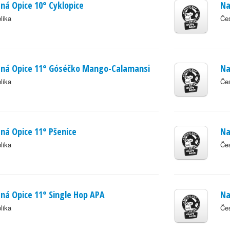
á Opice 10° Cyklopice
Na
lika
Čes
ná Opice 11° Góséčko Mango-Calamansi
Na
lika
Čes
á Opice 11° Pšenice
Na
lika
Čes
á Opice 11° Single Hop APA
Na
lika
Čes