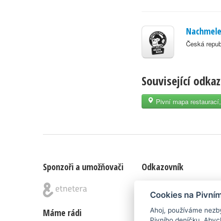
Nachmele
Česká repub
Související odka
Pivní mapa restaurací
Sponzoři a umožňovači
Odkazovník
Blog
|
Nápady & připomínk
Cookies na Pivní
Ahoj, používáme nezby
Máme rádi
Poznámka pod čarou
Pivního deníčku. Abyc