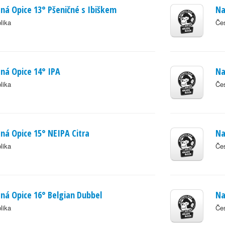
á Opice 13° Pšeničné s Ibiškem
Na
lika
Čes
ná Opice 14° IPA
Na
lika
Čes
á Opice 15° NEIPA Citra
Na
lika
Čes
á Opice 16° Belgian Dubbel
Na
lika
Čes