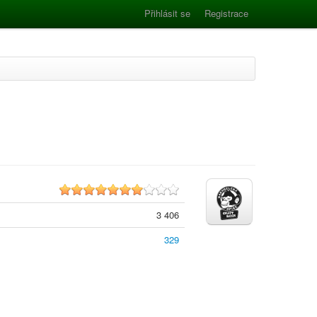
Přihlásit se
Registrace
7.1
3 406
329