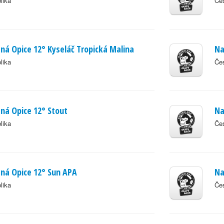
lika
Čes
á Opice 12° Kyseláč Tropická Malina
Na
lika
Čes
ná Opice 12° Stout
Na
lika
Čes
ná Opice 12° Sun APA
Na
lika
Čes