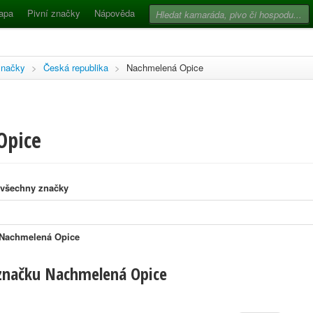
apa
Pivní značky
Nápověda
značky
>
Česká republika
>
Nachmelená Opice
Opice
 všechny značky
 Nachmelená Opice
 značku Nachmelená Opice