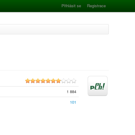
Přihlásit se
Registrace
6.5
1 884
101