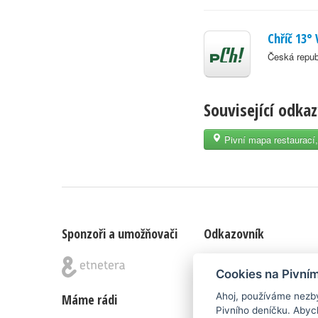
Chříč 13° 
Česká repub
Související odka
Pivní mapa restaurací,
Sponzoři a umožňovači
Odkazovník
Blog
|
Nápady & připomínk
Cookies na Pivní
Ahoj, používáme nezby
Máme rádi
Poznámka pod čarou
Pivního deníčku. Abyc