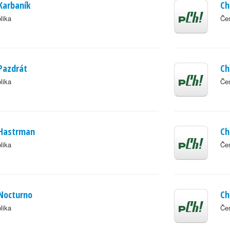
 Karbaník
Ch
lika
Čes
 Pazdrát
Ch
lika
Čes
 Hastrman
Ch
lika
Čes
 Nocturno
Ch
lika
Čes