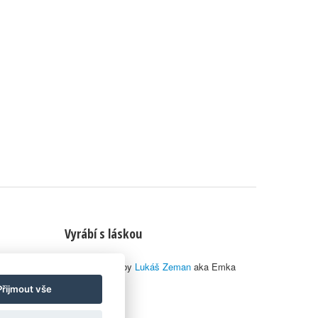
Vyrábí s láskou
© 2010–2026 by
Lukáš Zeman
aka Emka
Přijmout vše