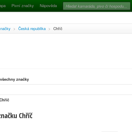
apa
Pivní značky
Nápověda
značky
>
Česká republika
>
Chříč
 všechny značky
Chříč
značku Chříč