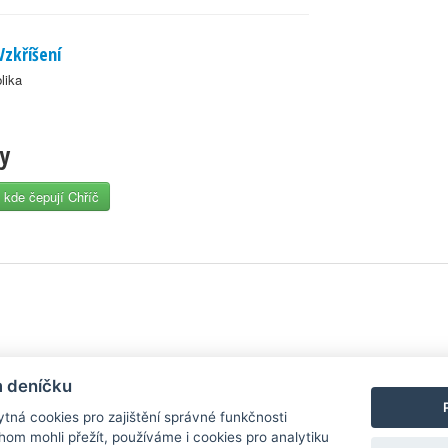
Vzkříšení
lika
zy
 kde čepují Chříč
y
| Aplikace pro
Android
/
iPhone
|
Nápověda
|
Nastavení cookies
|
Kontakt
m deníčku
tná cookies pro zajištění správné funkčnosti
hom mohli přežít, používáme i cookies pro analytiku