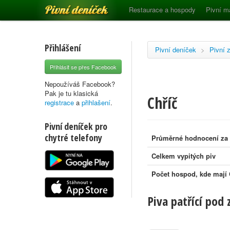
Pivní deníček
Restaurace a hospody
Pivní m
Přihlášení
Pivní deníček
>
Pivní 
Přihlásit se přes Facebook
Nepoužíváš Facebook?
Pak je tu klasická
Chříč
registrace
a
přihlašení
.
Pivní deníček pro
chytré telefony
Průměrné hodnocení za
Celkem vypitých piv
Počet hospod, kde mají 
Piva patřící pod 