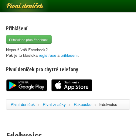
Pivní deníček
Restaurace a hospody
Pivní mapa
Přihlášení
Pivní značky
Přihlásit se přes Facebook
Nápověda
Nepoužíváš Facebook?
Pak je tu klasická
registrace
a
přihlašení
.
Pivní deníček pro chytré telefony
Přihlásit se
Registrace
Pivní deníček
>
Pivní značky
>
Rakousko
>
Edelweiss
Edelweiss