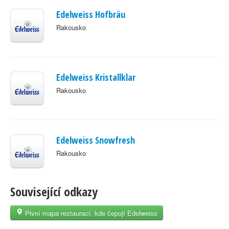
Edelweiss Hofbräu
Rakousko
Edelweiss Kristallklar
Rakousko
Edelweiss Snowfresh
Rakousko
Související odkazy
Pivní mapa restaurací, kde čepují Edelweiss