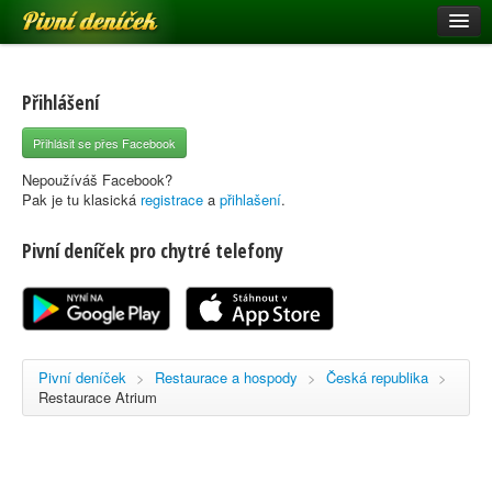
Pivní deníček
Restaurace a hospody
Pivní mapa
Přihlášení
Pivní značky
Přihlásit se přes Facebook
Nápověda
Nepoužíváš Facebook?
Pak je tu klasická
registrace
a
přihlašení
.
Pivní deníček pro chytré telefony
Přihlásit se
Registrace
Pivní deníček
>
Restaurace a hospody
>
Česká republika
>
Restaurace Atrium