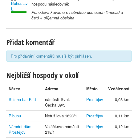
hospodu následovně:
Pohodová kavárna s nabídkou domácích limonád a
čajů + příjemná obsluha
Přidat komentář
Pro přidávání komentářů musíš být přihlášen.
Nejbližší hospody v okolí
Název
Adresa
Město
Vzdálenost
Shisha bar Klid
náměstí Svat.
Prostějov
0,08 km
Čecha 39/3
Pibubu
Netušilova 1623/1
Prostějov
0,11 km
Národní dům
Vojáčkovo náměstí
Prostějov
0,12 km
Prostějov
218/1