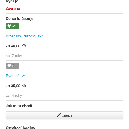
Nyní je
Zavřeno
Co se tu čepuje
+1
Plzeňský Prazdroj 12°
za 40,00 Kč
asi 7 roky
0
Rychtář 12°
za 35,00 Kč
asi 4 roky
Jak to tu chodí
Upravit
Otevírací hodiny