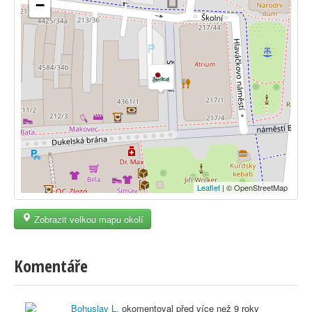
−
Leaflet
| © OpenStreetMap
Zobrazit velkou mapu okolí
Komentáře
Bohuslav L.
okomentoval před
více než 9 roky