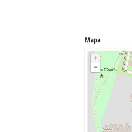
Mapa
+
−