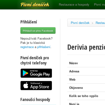
Pivní deníček
Restaurace a hospody
Pivní m
Přihlášení
Pivní deníček
>
Restau
Přihlásit se přes Facebook
Nepoužíváš Facebook?
Pak je tu klasická
Derivia penzi
registrace
a
přihlašení
.
Pivní deníček pro
chytré telefony
Název
Adresa
Web
Objeveno
Kolik se toho vypilo
Fanoušci hospody
Nyní je