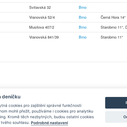
Svitavská 32
Brno
Vranovská 52/4
Brno
Černá Hora 14° 
Musilova 407/2
Brno
Starobrno 11°, 
Vranovská 841/39
Brno
Starobrno 11°
y
| Aplikace pro
Android
/
iPhone
|
Nápověda
|
Nastavení cookies
|
Kontakt
m deníčku
tná cookies pro zajištění správné funkčnosti
hom mohli přežít, používáme i cookies pro analytiku
O
ing. Kromě těch nezbytných, budou ostatní cookies
zdroj, který není spjat s žádným konkrétním pivovarem ani restaurací. Názor
í tvého souhlasu.
Podrobné nastavení