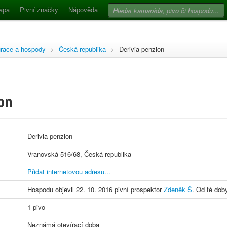
apa
Pivní značky
Nápověda
race a hospody
>
Česká republika
>
Derivia penzion
on
Derivia penzion
Vranovská 516/68, Česká republika
Přidat internetovou adresu...
Hospodu objevil 22. 10. 2016 pivní prospektor
Zdeněk Š
. Od té doby
1 pivo
Neznámá otevírací doba