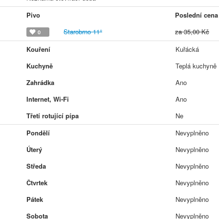
Pivo
Poslední cena
Starobrno 11°
za 35,00 Kč
0
Kouření
Kuřácká
Kuchyně
Teplá kuchyně
Zahrádka
Ano
Internet, Wi-Fi
Ano
Třetí rotující pípa
Ne
Pondělí
Nevyplněno
Úterý
Nevyplněno
Středa
Nevyplněno
Čtvrtek
Nevyplněno
Pátek
Nevyplněno
Sobota
Nevyplněno