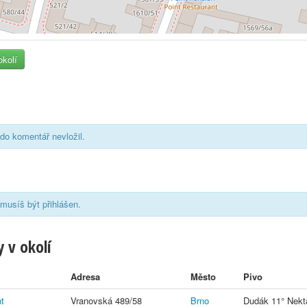
okolí
do komentář nevložil.
musíš být přihlášen.
 v okolí
Adresa
Město
Pivo
t
Vranovská 489/58
Brno
Dudák 11° Nekta