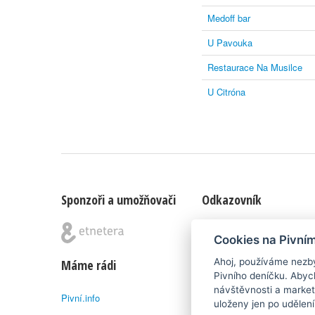
Medoff bar
U Pavouka
Restaurace Na Musilce
U Citróna
Sponzoři a umožňovači
Odkazovník
Blog
|
Nápady & připomínk
Cookies na Pivní
Ahoj, používáme nezby
Máme rádi
Poznámka pod čarou
Pivního deníčku. Abyc
návštěvnosti a market
Pivní.info
Pivní deníček je nezávislý 
uloženy jen po udělen