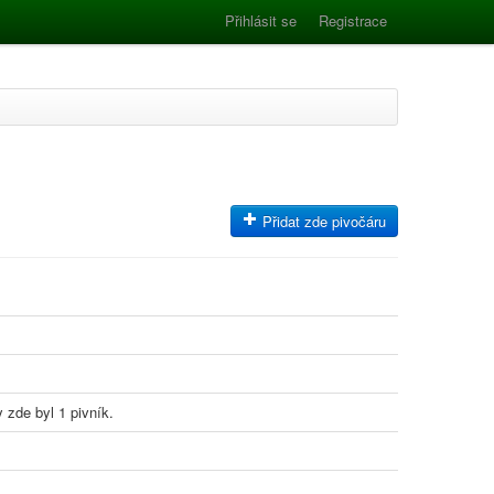
Přihlásit se
Registrace
Přidat zde pivočáru
 zde byl 1 pivník.