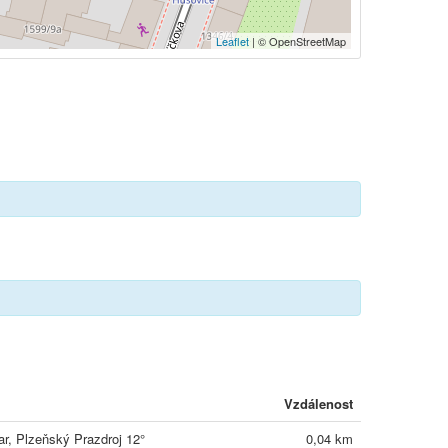
Leaflet
| © OpenStreetMap
Vzdálenost
r, Plzeňský Prazdroj 12°
0,04 km