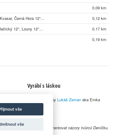
0,09 km
Kvasar, Černá Hora 12°...
0,12 km
Dačický 12°, Louny 12°...
0,17 km
0,19 km
Vyrábí s láskou
© 2010–2026 by
Lukáš Zeman
aka Emka
Přijmout vše
dmítnout vše
y uživatelů nemusí nutně reprezentovat názory tvůrců Deníčku.