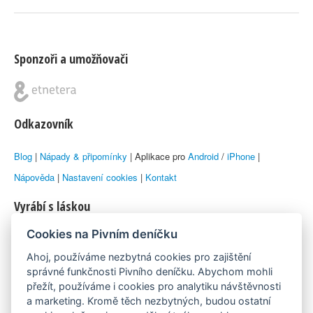
Sponzoři a umožňovači
Odkazovník
Blog
|
Nápady & připomínky
| Aplikace pro
Android
/
iPhone
|
Nápověda
|
Nastavení cookies
|
Kontakt
Vyrábí s láskou
Cookies na Pivním deníčku
© 2010–2026 by
Lukáš Zeman
aka Emka
Ahoj, používáme nezbytná cookies pro zajištění
Máme rádi
správné funkčnosti Pivního deníčku. Abychom mohli
přežít, používáme i cookies pro analytiku návštěvnosti
a marketing. Kromě těch nezbytných, budou ostatní
Pivní.info