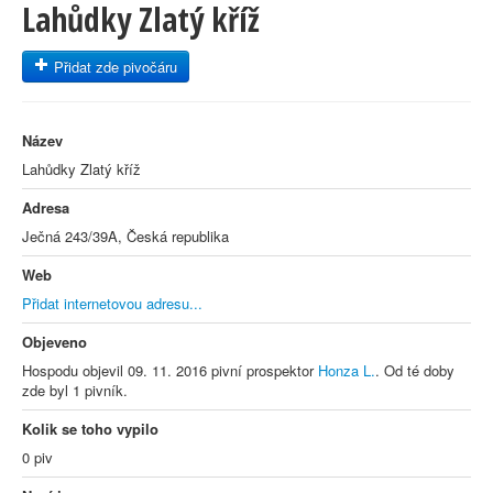
Lahůdky Zlatý kříž
Přidat zde pivočáru
Název
Lahůdky Zlatý kříž
Adresa
Ječná 243/39A, Česká republika
Web
Přidat internetovou adresu...
Objeveno
Hospodu objevil 09. 11. 2016 pivní prospektor
Honza L.
. Od té doby
zde byl 1 pivník.
Kolik se toho vypilo
0 piv