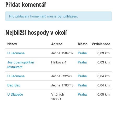
Přidat komentář
Pro přidávání komentářů musíš být přihlášen.
Nejbližší hospody v okolí
Název
Adresa
Město
Vzdálenost
U Ječmene
Ječná 1584/39
Praha
0,03 km
Joy cosmopolitan
Hálkova 4
Praha
0,03 km
restaurant
U Ječmene
Ječná 522/40
Praha
0,04 km
Bao Bao
Ječná 1763/43
Praha
0,04 km
U Dlabače
V tůních
Praha
0,05 km
1636/1