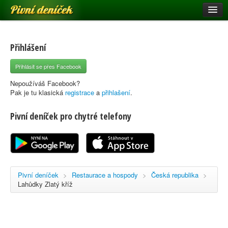
Pivní deníček
Restaurace a hospody
Pivní mapa
Přihlášení
Pivní značky
Přihlásit se přes Facebook
Nápověda
Nepoužíváš Facebook?
Pak je tu klasická
registrace
a
přihlašení
.
Pivní deníček pro chytré telefony
Přihlásit se
Registrace
Pivní deníček
>
Restaurace a hospody
>
Česká republika
>
Lahůdky Zlatý kříž