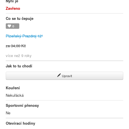
Nyní je
Zavřeno
Co se tu čepuje
0
Plzeňský Prazdroj 12°
za 34,00 Kč
více než 9 roky
Jak to tu chodí
Upravit
Kouření
Nekuřácká
Sportovní přenosy
Ne
Otevírací hodiny