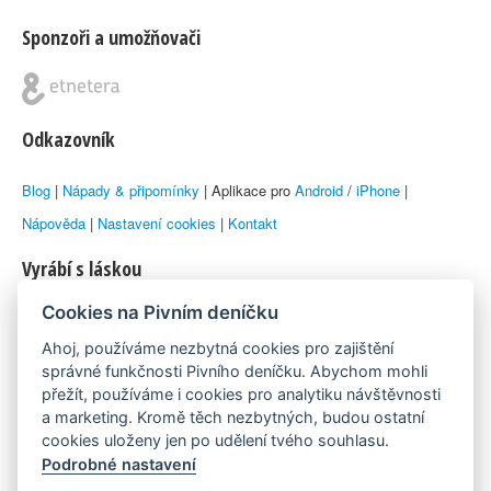
Sponzoři a umožňovači
Odkazovník
Blog
|
Nápady & připomínky
| Aplikace pro
Android
/
iPhone
|
Nápověda
|
Nastavení cookies
|
Kontakt
Vyrábí s láskou
Cookies na Pivním deníčku
© 2010–2026 by
Lukáš Zeman
aka Emka
Ahoj, používáme nezbytná cookies pro zajištění
Máme rádi
správné funkčnosti Pivního deníčku. Abychom mohli
přežít, používáme i cookies pro analytiku návštěvnosti
a marketing. Kromě těch nezbytných, budou ostatní
Pivní.info
cookies uloženy jen po udělení tvého souhlasu.
Podrobné nastavení
Poznámka pod čarou