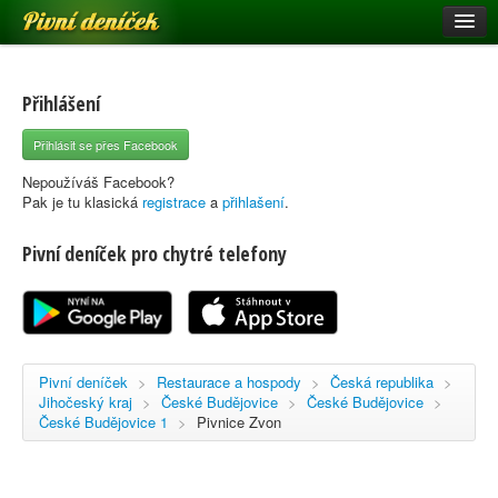
Pivní deníček
Restaurace a hospody
Pivní mapa
Přihlášení
Pivní značky
Přihlásit se přes Facebook
Nápověda
Nepoužíváš Facebook?
Pak je tu klasická
registrace
a
přihlašení
.
Pivní deníček pro chytré telefony
Přihlásit se
Registrace
Pivní deníček
>
Restaurace a hospody
>
Česká republika
>
Jihočeský kraj
>
České Budějovice
>
České Budějovice
>
České Budějovice 1
>
Pivnice Zvon