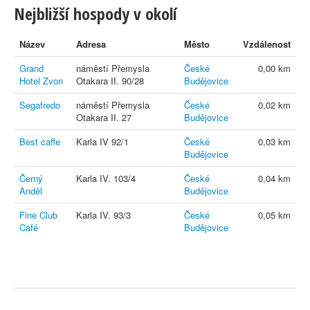
Nejbližší hospody v okolí
Název
Adresa
Město
Vzdálenost
Grand
náměstí Přemysla
České
0,00 km
Hotel Zvon
Otakara II. 90/28
Budějovice
Segafredo
náměstí Přemysla
České
0,02 km
Otakara II. 27
Budějovice
Best caffe
Karla IV 92/1
České
0,03 km
Budějovice
Černý
Karla IV. 103/4
České
0,04 km
Anděl
Budějovice
Fine Club
Karla IV. 93/3
České
0,05 km
Café
Budějovice