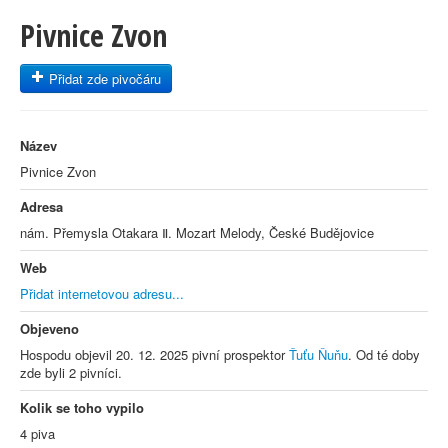
Pivnice Zvon
Přidat zde pivočáru
Název
Pivnice Zvon
Adresa
nám. Přemysla Otakara Ⅱ. Mozart Melody, České Budějovice
Web
Přidat internetovou adresu...
Objeveno
Hospodu objevil 20. 12. 2025 pivní prospektor
Ťuťu Ňuňu
. Od té doby
zde byli 2 pivníci.
Kolik se toho vypilo
4 piva