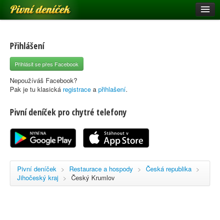
Pivní deníček
Restaurace a hospody
Pivní mapa
Přihlášení
Pivní značky
Přihlásit se přes Facebook
Nápověda
Nepoužíváš Facebook?
Pak je tu klasická
registrace
a
přihlašení
.
Pivní deníček pro chytré telefony
Přihlásit se
Registrace
Pivní deníček
>
Restaurace a hospody
>
Česká republika
>
Jihočeský kraj
>
Český Krumlov