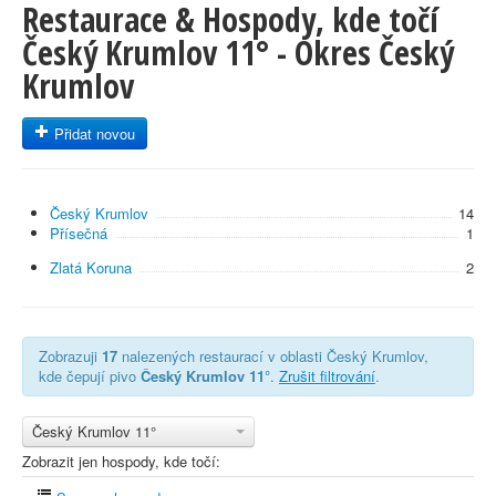
Restaurace & Hospody, kde točí
Český Krumlov 11° - Okres Český
Krumlov
Přidat novou
Český Krumlov
14
Přísečná
1
Zlatá Koruna
2
Zobrazuji
17
nalezených restaurací v oblasti Český Krumlov,
kde čepují pivo
Český Krumlov 11°
.
Zrušit filtrování
.
Český Krumlov 11°
Zobrazit jen hospody, kde točí: