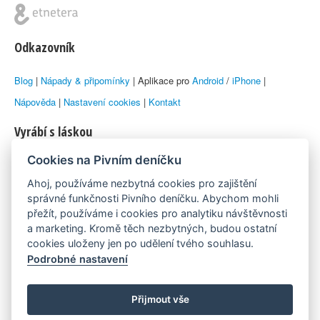
Odkazovník
Blog
|
Nápady & připomínky
| Aplikace pro
Android
/
iPhone
|
Nápověda
|
Nastavení cookies
|
Kontakt
Vyrábí s láskou
Cookies na Pivním deníčku
© 2010–2026 by
Lukáš Zeman
aka Emka
Ahoj, používáme nezbytná cookies pro zajištění
Máme rádi
správné funkčnosti Pivního deníčku. Abychom mohli
přežít, používáme i cookies pro analytiku návštěvnosti
a marketing. Kromě těch nezbytných, budou ostatní
Pivní.info
cookies uloženy jen po udělení tvého souhlasu.
Podrobné nastavení
Poznámka pod čarou
Pivní deníček je nezávislý zdroj, který není spjat s žádným
Přijmout vše
konkrétním pivovarem ani restaurací. Názory uživatelů nemusí nutně