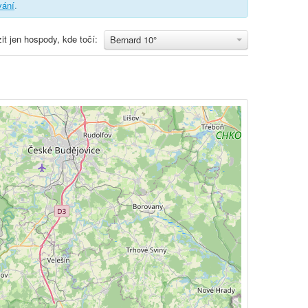
ování
.
it jen hospody, kde točí:
Bernard 10°