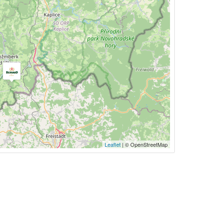
Leaflet
| © OpenStreetMap