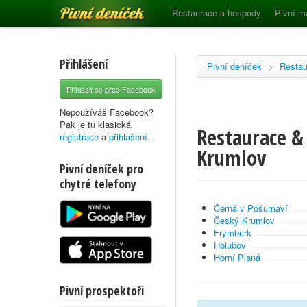
Pivní deníček
Restaurace a hospody
Pivní m
Přihlášení
Pivní deníček
>
Restau
Přihlásit se přes Facebook
Nepoužíváš Facebook?
Pak je tu klasická
Restaurace & 
registrace
a
přihlašení
.
Krumlov
Pivní deníček pro
chytré telefony
Černá v Pošumaví
Český Krumlov
Frymburk
Holubov
Horní Planá
Pivní prospektoři