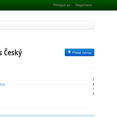
Přihlásit se
Registrace
s Český
Přidat novou
1
avou
4
1
3