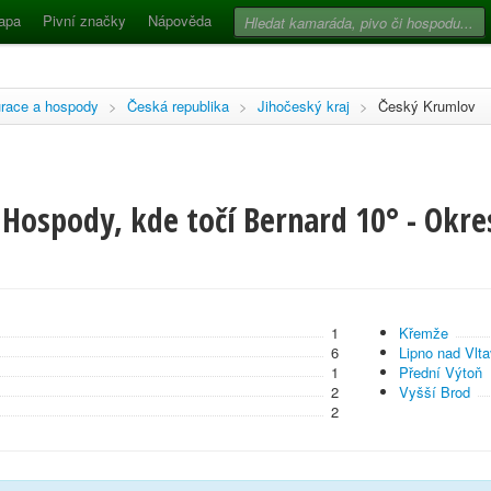
apa
Pivní značky
Nápověda
race a hospody
>
Česká republika
>
Jihočeský kraj
>
Český Krumlov
Hospody, kde točí Bernard 10° - Okre
1
Křemže
6
Lipno nad Vlt
1
Přední Výtoň
2
Vyšší Brod
2