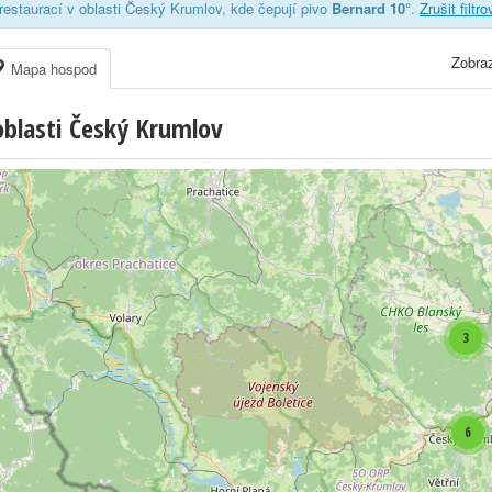
estaurací v oblasti Český Krumlov, kde čepují pivo
Bernard 10°
.
Zrušit filtr
Zobraz
Mapa hospod
blasti Český Krumlov
3
6