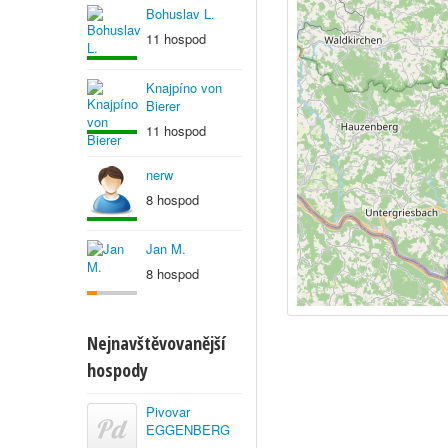
Bohuslav L.
11 hospod
Knajpíno von
Bierer
11 hospod
nerw
8 hospod
Jan M.
8 hospod
Nejnavštěvovanější
hospody
Pivovar
EGGENBERG