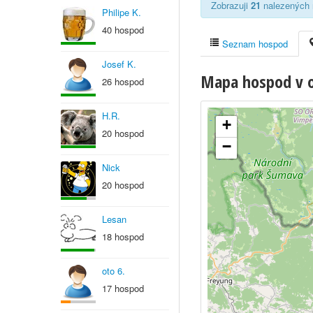
Zobrazuji
21
nalezených r
Philipe K.
40 hospod
Seznam hospod
Josef K.
Mapa hospod v o
26 hospod
H.R.
+
20 hospod
−
Nick
20 hospod
Lesan
18 hospod
oto 6.
17 hospod