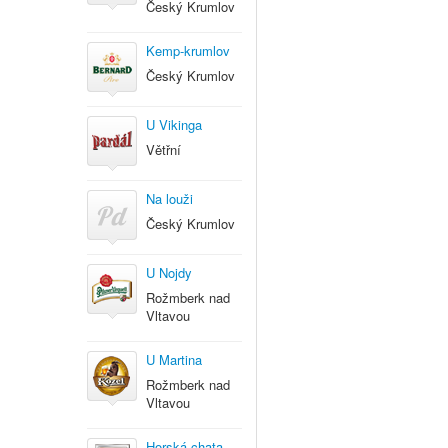
Český Krumlov
Kemp-krumlov
Český Krumlov
U Vikinga
Větřní
Na louži
Český Krumlov
U Nojdy
Rožmberk nad
Vltavou
U Martina
Rožmberk nad
Vltavou
Horská chata