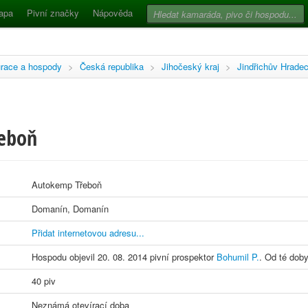
apa
Pivní značky
Nápověda
race a hospody
>
Česká republika
>
Jihočeský kraj
>
Jindřichův Hrade
eboň
Autokemp Třeboň
Domanín, Domanín
Přidat internetovou adresu...
Hospodu objevil 20. 08. 2014 pivní prospektor
Bohumil P.
. Od té doby
40 piv
Neznámá otevírací doba