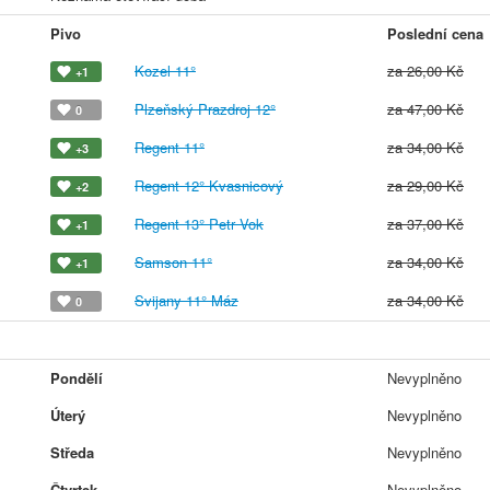
Pivo
Poslední cena
Kozel 11°
za 26,00 Kč
+1
Plzeňský Prazdroj 12°
za 47,00 Kč
0
Regent 11°
za 34,00 Kč
+3
Regent 12° Kvasnicový
za 29,00 Kč
+2
Regent 13° Petr Vok
za 37,00 Kč
+1
Samson 11°
za 34,00 Kč
+1
Svijany 11° Máz
za 34,00 Kč
0
Pondělí
Nevyplněno
Úterý
Nevyplněno
Středa
Nevyplněno
Čtvrtek
Nevyplněno