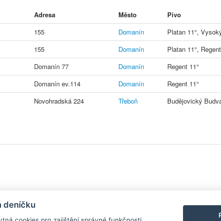
Adresa
Město
Pivo
155
Domanín
Platan 11°, Vysok
155
Domanín
Platan 11°, Regent
Domanín 77
Domanín
Regent 11°
Domanín ev.114
Domanín
Regent 11°
Novohradská 224
Třeboň
Budějovický Budva
y
| Aplikace pro
Android
/
iPhone
|
Nápověda
|
Nastavení cookies
|
Kontakt
m deníčku
tná cookies pro zajištění správné funkčnosti