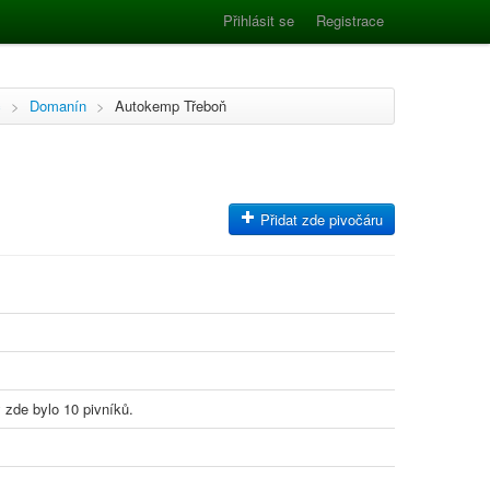
Přihlásit se
Registrace
c
>
Domanín
>
Autokemp Třeboň
Přidat zde pivočáru
 zde bylo 10 pivníků.