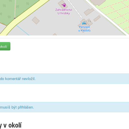
okolí
do komentář nevložil.
musíš být přihlášen.
 v okolí