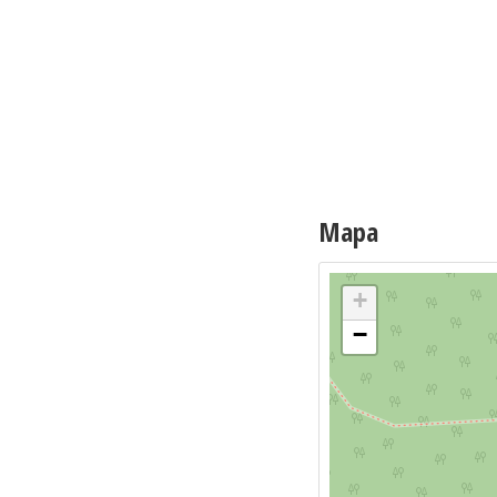
Mapa
+
−