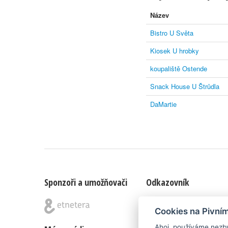
Název
Bistro U Světa
Kiosek U hrobky
koupaliště Ostende
Snack House U Štrůdla
DaMartie
Sponzoři a umožňovači
Odkazovník
Blog
|
Nápady & připomínk
Cookies na Pivní
Ahoj, používáme nezby