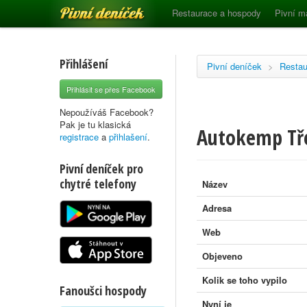
Pivní deníček
Restaurace a hospody
Pivní m
Přihlášení
Pivní deníček
>
Restau
Přihlásit se přes Facebook
Nepoužíváš Facebook?
Pak je tu klasická
Autokemp Tř
registrace
a
přihlašení
.
Pivní deníček pro
chytré telefony
Název
Adresa
Web
Objeveno
Kolik se toho vypilo
Fanoušci hospody
Nyní je