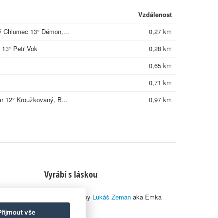
Vzdálenost
ý Chlumec 13° Démon,...
0,27 km
 13° Petr Vok
0,28 km
0,65 km
0,71 km
r 12° Kroužkovaný, B...
0,97 km
Vyrábí s láskou
© 2010–2026 by
Lukáš Zeman
aka Emka
Přijmout vše