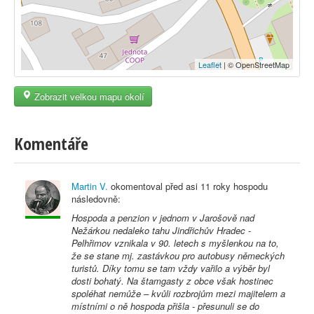
Leaflet
| © OpenStreetMap
Zobrazit velkou mapu okolí
Komentáře
Martin V.
okomentoval před
asi 11 roky
hospodu
následovně:
Hospoda a penzion v jednom v Jarošově nad
Nežárkou nedaleko tahu Jindřichův Hradec -
Pelhřimov vznikala v 90. letech s myšlenkou na to,
že se stane mj. zastávkou pro autobusy německých
turistů. Díky tomu se tam vždy vařilo a výběr byl
dosti bohatý. Na štamgasty z obce však hostinec
spoléhat nemůže – kvůli rozbrojům mezi majitelem a
místními o ně hospoda přišla - přesunuli se do