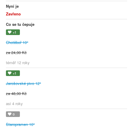
Nyní je
Zavřeno
Co se tu čepuje
+1
Chotěboř 10°
za 24,00 Kč
téměř 12 roky
+1
Jarošovské pivo 12°
za 48,00 Kč
asi 4 roky
0
Staropramen 10°