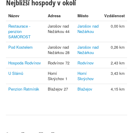
Nejbližší hospody v okolí
Název
Adresa
Město
Vzdálenost
Restaurace -
Jarošov nad
Jarošov nad
0,00 km
penzion
Nežárkou 44
Nežárkou
SAMOROST
Pod Kostelem
Jarošov nad
Jarošov nad
0,26 km
Nežárkou 28
Nežárkou
Hospoda Rodvínov
Rodvínov 72
Rodvínov
2,43 km
U Slámů
Horní
Horní
3,43 km
Skrýchov 1
Skrýchov
Penzion Ratmírák
Blažejov 27
Blažejov
4,15 km