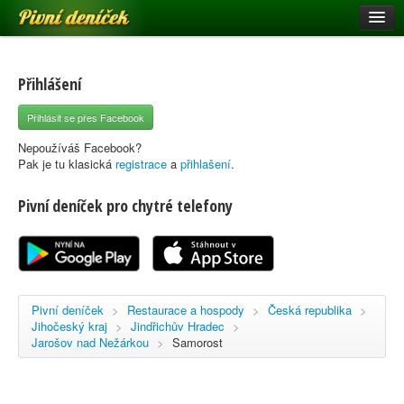
Pivní deníček
Restaurace a hospody
Pivní mapa
Přihlášení
Pivní značky
Přihlásit se přes Facebook
Nápověda
Nepoužíváš Facebook?
Pak je tu klasická
registrace
a
přihlašení
.
Pivní deníček pro chytré telefony
Přihlásit se
Registrace
Pivní deníček
>
Restaurace a hospody
>
Česká republika
>
Jihočeský kraj
>
Jindřichův Hradec
>
Jarošov nad Nežárkou
>
Samorost