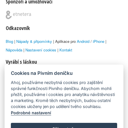
Sponzoři a umožňovači
Odkazovník
Blog
|
Nápady & připomínky
| Aplikace pro
Android
/
iPhone
|
Nápověda
|
Nastavení cookies
|
Kontakt
Vyrábí s láskou
Cookies na Pivním deníčku
© 2010–2026 by
Lukáš Zeman
aka Emka
Ahoj, používáme nezbytná cookies pro zajištění
Máme rádi
správné funkčnosti Pivního deníčku. Abychom mohli
přežít, používáme i cookies pro analytiku návštěvnosti
a marketing. Kromě těch nezbytných, budou ostatní
Pivní.info
cookies uloženy jen po udělení tvého souhlasu.
Podrobné nastavení
Poznámka pod čarou