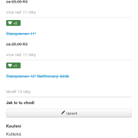
za 23,00 Kč
více než 11 roky
+2
Staropramen 11°
za 25,00 Kč
více než 11 roky
+1
Staropramen 12° Nefiltrovaný ležák
téměř 13 roky
Jak to tu chodí
Upravit
Kouření
Kuřácká