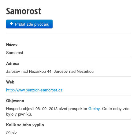
Samorost
Přidat zde pivočáru
Název
Samorost
Adresa
Jarošov nad Nežárkou 44, Jarošov nad Nežárkou
Web
http://www.penzion-samorost.cz
Objeveno
Hospodu objevil 08. 09. 2013 pivní prospektor
Greiny
. Od té doby zde
bylo 7 pivníků.
Kolik se toho vypilo
29 piv