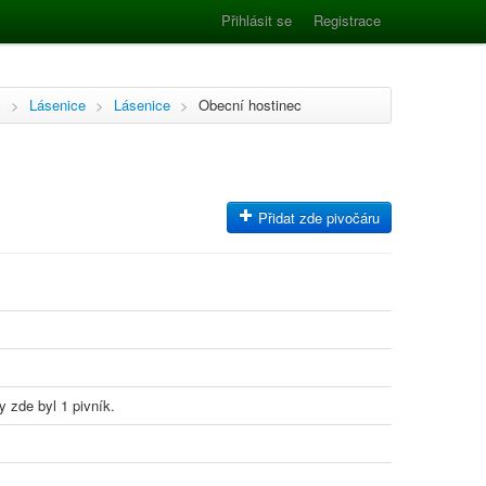
Přihlásit se
Registrace
c
>
Lásenice
>
Lásenice
>
Obecní hostinec
Přidat zde pivočáru
y zde byl 1 pivník.