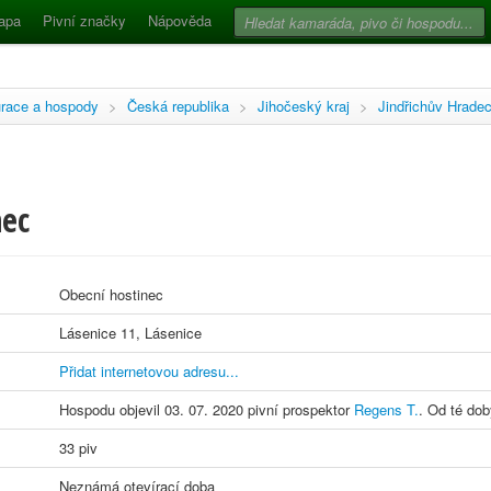
apa
Pivní značky
Nápověda
race a hospody
>
Česká republika
>
Jihočeský kraj
>
Jindřichův Hrade
nec
Obecní hostinec
Lásenice 11, Lásenice
Přidat internetovou adresu...
Hospodu objevil 03. 07. 2020 pivní prospektor
Regens T.
. Od té dob
33 piv
Neznámá otevírací doba