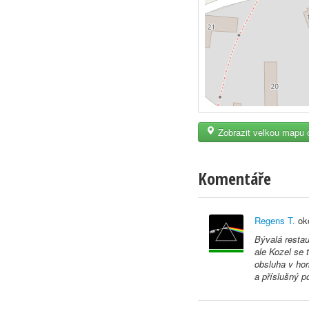
Zobrazit velkou mapu 
Komentáře
Regens T.
ok
Bývalá restau
ale Kozel se 
obsluha v ho
a příslušný po