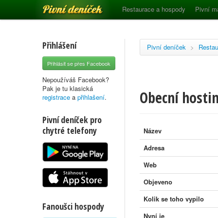
Pivní deníček
Restaurace a hospody
Pivní m
Přihlášení
Pivní deníček
>
Restau
Přihlásit se přes Facebook
Nepoužíváš Facebook?
Pak je tu klasická
Obecní hosti
registrace
a
přihlašení
.
Pivní deníček pro
chytré telefony
Název
Adresa
Web
Objeveno
Kolik se toho vypilo
Fanoušci hospody
Nyní je