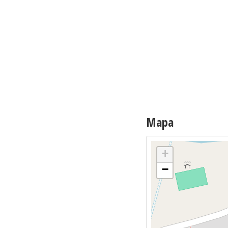
Mapa
+
−