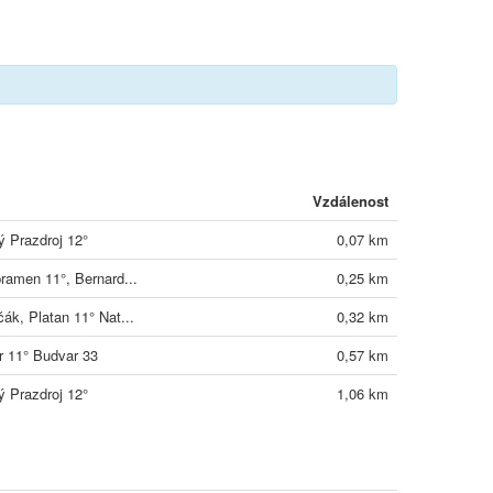
Vzdálenost
ý Prazdroj 12°
0,07 km
pramen 11°, Bernard...
0,25 km
ák, Platan 11° Nat...
0,32 km
r 11° Budvar 33
0,57 km
ý Prazdroj 12°
1,06 km