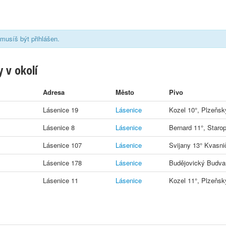
musíš být přihlášen.
 v okolí
Adresa
Město
Pivo
Lásenice 19
Lásenice
Kozel 10°, Plzeňsk
Lásenice 8
Lásenice
Bernard 11°, Staro
Lásenice 107
Lásenice
Svijany 13° Kvasnič
Lásenice 178
Lásenice
Budějovický Budva
Lásenice 11
Lásenice
Kozel 11°, Plzeňsk