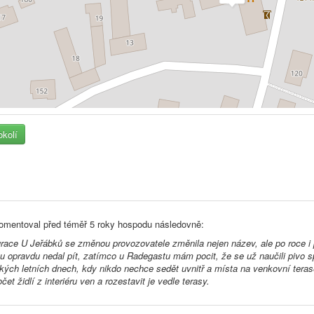
okolí
omentoval před
téměř 5 roky
hospodu následovně:
race U Jeřábků se změnou provozovatele změnila nejen název, ale po roce i 
tu opravdu nedal pít, zatímco u Radegastu mám pocit, že se už naučili pivo s
rkých letních dnech, kdy nikdo nechce sedět uvnitř a místa na venkovní ter
čet židlí z interiéru ven a rozestavit je vedle terasy.