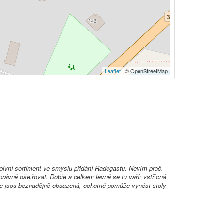
Leaflet
| © OpenStreetMap
pivní sortiment ve smyslu přidání Radegastu. Nevím proč,
právně ošetřovat. Dobře a celkem levně se tu vaří; vstřícná
ase jsou beznadějně obsazená, ochotně pomůže vynést stoly