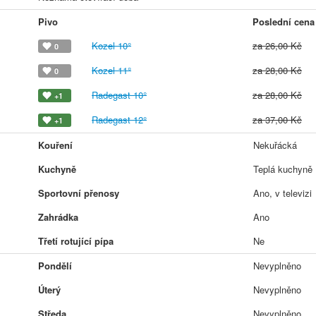
Pivo
Poslední cena
Kozel 10°
za 26,00 Kč
0
Kozel 11°
za 28,00 Kč
0
Radegast 10°
za 28,00 Kč
+1
Radegast 12°
za 37,00 Kč
+1
Kouření
Nekuřácká
Kuchyně
Teplá kuchyně
Sportovní přenosy
Ano, v televizi
Zahrádka
Ano
Třetí rotující pípa
Ne
Pondělí
Nevyplněno
Úterý
Nevyplněno
Středa
Nevyplněno