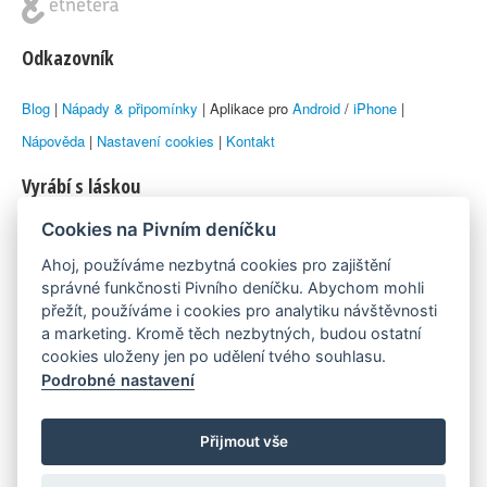
Odkazovník
Blog
|
Nápady & připomínky
| Aplikace pro
Android
/
iPhone
|
Nápověda
|
Nastavení cookies
|
Kontakt
Vyrábí s láskou
Cookies na Pivním deníčku
© 2010–2026 by
Lukáš Zeman
aka Emka
Ahoj, používáme nezbytná cookies pro zajištění
Máme rádi
správné funkčnosti Pivního deníčku. Abychom mohli
přežít, používáme i cookies pro analytiku návštěvnosti
a marketing. Kromě těch nezbytných, budou ostatní
Pivní.info
cookies uloženy jen po udělení tvého souhlasu.
Podrobné nastavení
Poznámka pod čarou
Pivní deníček je nezávislý zdroj, který není spjat s žádným
Přijmout vše
konkrétním pivovarem ani restaurací. Názory uživatelů nemusí nutně