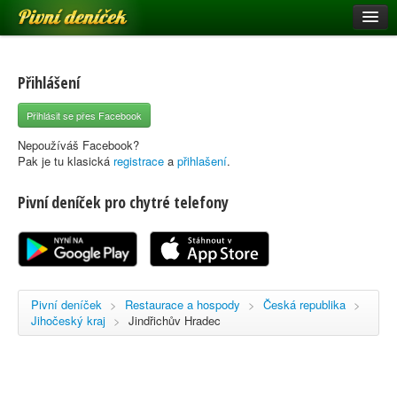
Pivní deníček
Restaurace a hospody
Pivní mapa
Přihlášení
Pivní značky
Přihlásit se přes Facebook
Nápověda
Nepoužíváš Facebook?
Pak je tu klasická
registrace
a
přihlašení
.
Pivní deníček pro chytré telefony
Přihlásit se
Registrace
Pivní deníček
>
Restaurace a hospody
>
Česká republika
>
Jihočeský kraj
>
Jindřichův Hradec