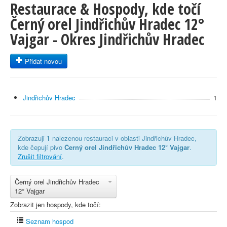
Restaurace & Hospody, kde točí
Černý orel Jindřichův Hradec 12°
Vajgar - Okres Jindřichův Hradec
Přidat novou
Jindřichův Hradec
1
Zobrazuji
1
nalezenou restauraci v oblasti Jindřichův Hradec,
kde čepují pivo
Černý orel Jindřichův Hradec 12° Vajgar
.
Zrušit filtrování
.
Černý orel Jindřichův Hradec
12° Vajgar
Zobrazit jen hospody, kde točí:
Seznam hospod