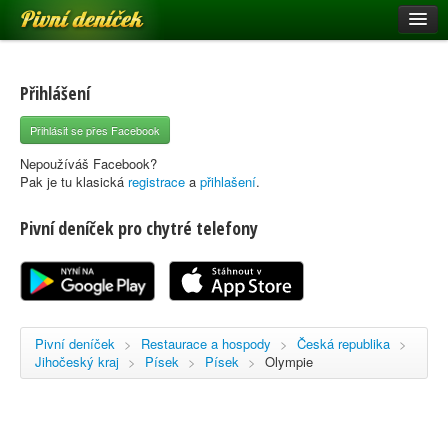
Pivní deníček
Restaurace a hospody
Pivní mapa
Přihlášení
Pivní značky
Přihlásit se přes Facebook
Nápověda
Nepoužíváš Facebook?
Pak je tu klasická
registrace
a
přihlašení
.
Pivní deníček pro chytré telefony
Přihlásit se
Registrace
Pivní deníček
>
Restaurace a hospody
>
Česká republika
>
Jihočeský kraj
>
Písek
>
Písek
>
Olympie