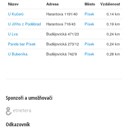
Název
Adresa
Město
Vzdálenost
U Kučerů
Harantova 1191/40
Písek
0,14 km
U Jiřího z Poděbrad
Harantova 716/43
Písek
0,19 km
U Lva
Budějovická 471/23
0,24 km
Panda bar Písek
Budějovická 273/12
Písek
0,24 km
U Bubeníka
Budějovická 742/9
Písek
0,28 km
Sponzoři a umožňovači
Odkazovník