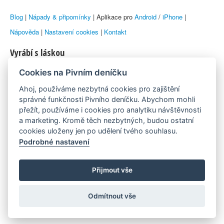
Blog
|
Nápady & připomínky
| Aplikace pro
Android
/
iPhone
|
Nápověda
|
Nastavení cookies
|
Kontakt
Vyrábí s láskou
Cookies na Pivním deníčku
© 2010–2026 by
Lukáš Zeman
aka Emka
Ahoj, používáme nezbytná cookies pro zajištění
Máme rádi
správné funkčnosti Pivního deníčku. Abychom mohli
přežít, používáme i cookies pro analytiku návštěvnosti
a marketing. Kromě těch nezbytných, budou ostatní
Pivní.info
cookies uloženy jen po udělení tvého souhlasu.
Podrobné nastavení
Poznámka pod čarou
Pivní deníček je nezávislý zdroj, který není spjat s žádným
Přijmout vše
konkrétním pivovarem ani restaurací. Názory uživatelů nemusí nutně
Odmítnout vše
reprezentovat názory tvůrců Deníčku.