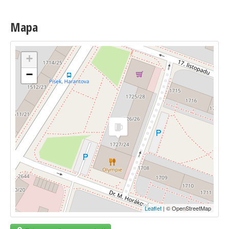
Mapa
+
−
Leaflet
| © OpenStreetMap