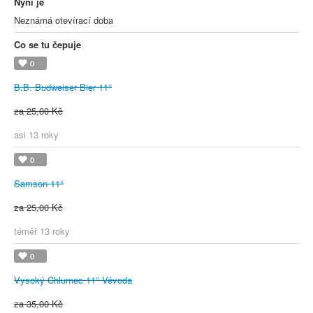
Nyní je
Neznámá otevírací doba
Co se tu čepuje
0
B.B. Budweiser Bier 11°
za 25,00 Kč
asi 13 roky
0
Samson 11°
za 25,00 Kč
téměř 13 roky
0
Vysoký Chlumec 11° Vévoda
za 35,00 Kč