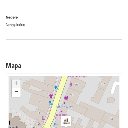
Neděle
Nevyplněno
Mapa
+
−