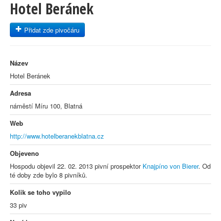
Hotel Beránek
Přidat zde pivočáru
Název
Hotel Beránek
Adresa
náměstí Míru 100, Blatná
Web
http://www.hotelberanekblatna.cz
Objeveno
Hospodu objevil 22. 02. 2013 pivní prospektor
Knajpíno von Bierer
. Od
té doby zde bylo 8 pivníků.
Kolik se toho vypilo
33 piv