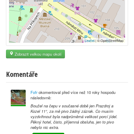
Leaflet
| © OpenStreetMap
Zobrazit velkou mapu okolí
Komentáře
Fofr
okomentoval před
více než 10 roky
hospodu
následovně:
Boužel na čepu v současné době jen Prazdroj a
Kozel 11°, za mě pivo žádný zázrak. Co musím
vyzdvihnout byla nadprůměrná velikost porcí jídel.
Pěkný hotel, čisto, příjemná obsluha, jen to pivo
nebylo nic extra.