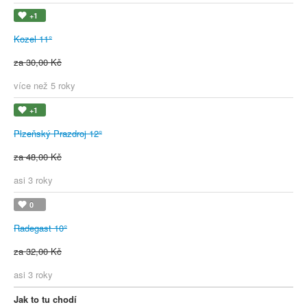
+1
Kozel 11°
za 30,00 Kč
více než 5 roky
+1
Plzeňský Prazdroj 12°
za 48,00 Kč
asi 3 roky
0
Radegast 10°
za 32,00 Kč
asi 3 roky
Jak to tu chodí