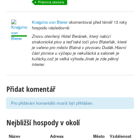
Příjemná obsluha
Knajpíno von Bierer
okomentoval před
téměř 13 roky
hospodu následovně:
Znovu otevřený Hotel Beránek, který nabízí
strakonické pivo a teď také točí pivo Blateňák, které
je vařeno pro město Blatná v pivovaru Dudák.Hlavní
část pivnice u výčepu je nekuřácká a salonek je
kuřácky,což je velká výhoda.Jinak je zde pěkný
interier.
Přidat komentář
Pro přidávání komentářů musíš být přihlášen.
Nejbližší hospody v okolí
Název
Adresa
Město
Vzdálenost