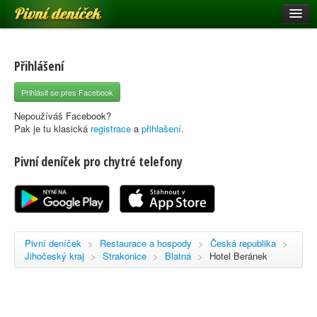
Pivní deníček
Restaurace a hospody
Pivní mapa
Přihlášení
Pivní značky
Přihlásit se přes Facebook
Nápověda
Nepoužíváš Facebook?
Pak je tu klasická
registrace
a
přihlašení
.
Pivní deníček pro chytré telefony
Přihlásit se
Registrace
Pivní deníček
>
Restaurace a hospody
>
Česká republika
>
Jihočeský kraj
>
Strakonice
>
Blatná
>
Hotel Beránek