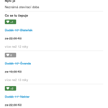
Nyní je
Neznámá otevírací doba
Co se tu čepuje
+1
Dudák 10° Blateňák
za 22,00 Kč
více než 12 roky
0
Dudák 10° Švanda
za 19,00 Kč
více než 13 roky
+2
Dudák 11° Nektar
za 22,00 Kč