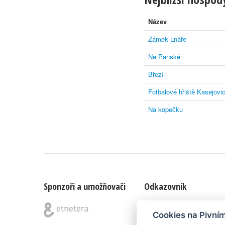
Název
Zámek Lnáře
Na Panské
Březí
Fotbalové hřiště Kasejovi
Na kopečku
Sponzoři a umožňovači
Odkazovník
Blog
|
Nápady & připomínk
Cookies na Pivní