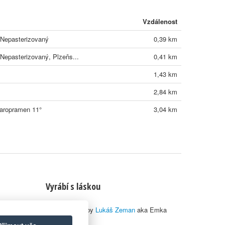
Vzdálenost
 Nepasterizovaný
0,39 km
Nepasterizovaný, Plzeňs...
0,41 km
1,43 km
2,84 km
taropramen 11°
3,04 km
Vyrábí s láskou
© 2010–2026 by
Lukáš Zeman
aka Emka