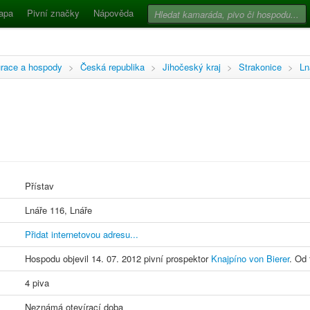
apa
Pivní značky
Nápověda
race a hospody
>
Česká republika
>
Jihočeský kraj
>
Strakonice
>
Ln
Přístav
Lnáře 116, Lnáře
Přidat internetovou adresu...
Hospodu objevil 14. 07. 2012 pivní prospektor
Knajpíno von Bierer
. Od 
4 piva
Neznámá otevírací doba