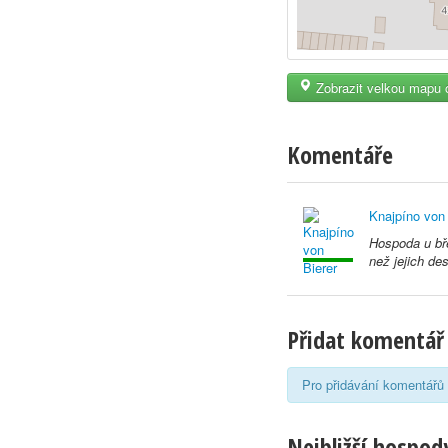
Zobrazit velkou mapu 
Komentáře
Knajpíno von 
Hospoda u bře
než jejich de
Přidat komentář
Pro přidávání komentářů 
Nejbližší hospody