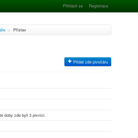
Přihlásit se
Registrace
áře
>
Přístav
Přidat zde pivočáru
té doby zde byli 3 pivníci.