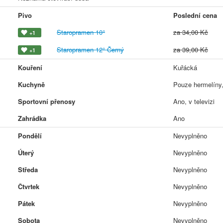
Pivo
Poslední cena
Staropramen 10°
za 34,00 Kč
+1
Staropramen 12° Černý
za 39,00 Kč
+1
Kouření
Kuřácká
Kuchyně
Pouze hermelíny,
Sportovní přenosy
Ano, v televizi
Zahrádka
Ano
Pondělí
Nevyplněno
Úterý
Nevyplněno
Středa
Nevyplněno
Čtvrtek
Nevyplněno
Pátek
Nevyplněno
Sobota
Nevyplněno