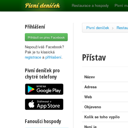
Pivní deníček
Restaurace a hospody
Pivní m
Přihlášení
Pivní deníček
>
Restau
Přihlásit se přes Facebook
Nepoužíváš Facebook?
Pak je tu klasická
Přístav
registrace
a
přihlašení
.
Pivní deníček pro
chytré telefony
Název
Adresa
Web
Objeveno
Kolik se toho vypilo
Fanoušci hospody
Nyní je