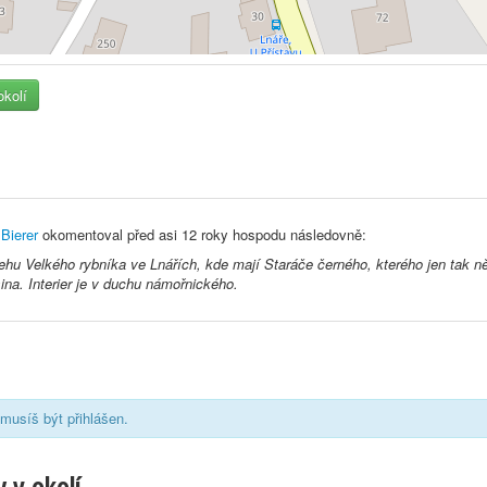
okolí
Bierer
okomentoval před
asi 12 roky
hospodu následovně:
hu Velkého rybníka ve Lnářích, kde mají Staráče černého, kterého jen tak něk
sina. Interier je v duchu námořnického.
musíš být přihlášen.
 v okolí