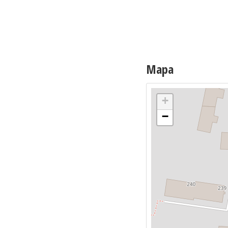
Mapa
+
−