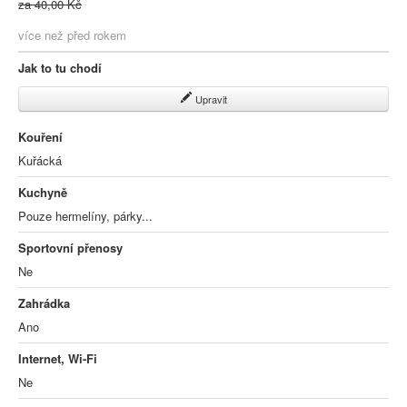
za 40,00 Kč
více než před rokem
Jak to tu chodí
Upravit
Kouření
Kuřácká
Kuchyně
Pouze hermelíny, párky...
Sportovní přenosy
Ne
Zahrádka
Ano
Internet, Wi-Fi
Ne