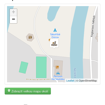
+
−
Leaflet
| © OpenStreetMap
Zobrazit velkou mapu okolí