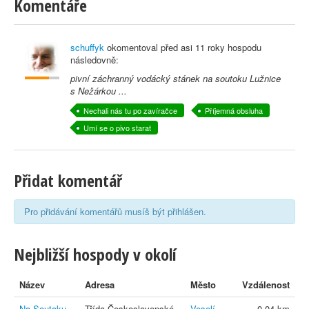
Komentáře
schuffyk
okomentoval před
asi 11 roky
hospodu
následovně:
pivní záchranný vodácký stánek na soutoku Lužnice
s Nežárkou ...
Nechali nás tu po zavíračce
Příjemná obsluha
Umí se o pivo starat
Přidat komentář
Pro přidávání komentářů musíš být přihlášen.
Nejbližší hospody v okolí
Název
Adresa
Město
Vzdálenost
Na Soutoku
Třída Československé
Veselí
0,04 km