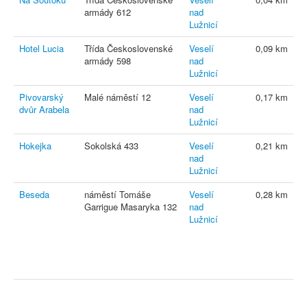
armády 612
nad
Lužnicí
Hotel Lucia
Třída Československé
Veselí
0,09 km
armády 598
nad
Lužnicí
Pivovarský
Malé náměstí 12
Veselí
0,17 km
dvůr Arabela
nad
Lužnicí
Hokejka
Sokolská 433
Veselí
0,21 km
nad
Lužnicí
Beseda
náměstí Tomáše
Veselí
0,28 km
Garrigue Masaryka 132
nad
Lužnicí