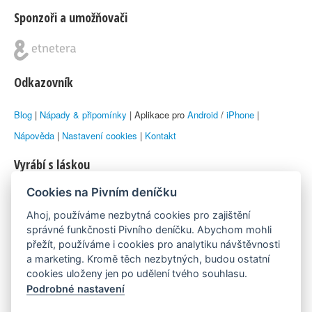
Sponzoři a umožňovači
Odkazovník
Blog
|
Nápady & připomínky
| Aplikace pro
Android
/
iPhone
|
Nápověda
|
Nastavení cookies
|
Kontakt
Vyrábí s láskou
Cookies na Pivním deníčku
© 2010–2026 by
Lukáš Zeman
aka Emka
Ahoj, používáme nezbytná cookies pro zajištění
Máme rádi
správné funkčnosti Pivního deníčku. Abychom mohli
přežít, používáme i cookies pro analytiku návštěvnosti
a marketing. Kromě těch nezbytných, budou ostatní
Pivní.info
cookies uloženy jen po udělení tvého souhlasu.
Podrobné nastavení
Poznámka pod čarou