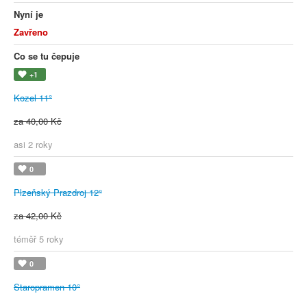
Nyní je
Zavřeno
Co se tu čepuje
+1
Kozel 11°
za 40,00 Kč
asi 2 roky
0
Plzeňský Prazdroj 12°
za 42,00 Kč
téměř 5 roky
0
Staropramen 10°