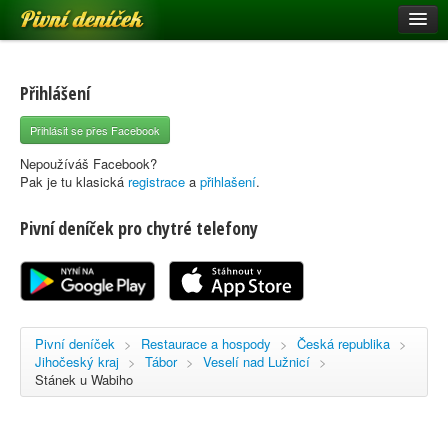
Pivní deníček
Restaurace a hospody
Pivní mapa
Přihlášení
Pivní značky
Přihlásit se přes Facebook
Nápověda
Nepoužíváš Facebook?
Pak je tu klasická
registrace
a
přihlašení
.
Pivní deníček pro chytré telefony
Přihlásit se
Registrace
Pivní deníček
>
Restaurace a hospody
>
Česká republika
>
Jihočeský kraj
>
Tábor
>
Veselí nad Lužnicí
>
Stánek u Wabiho