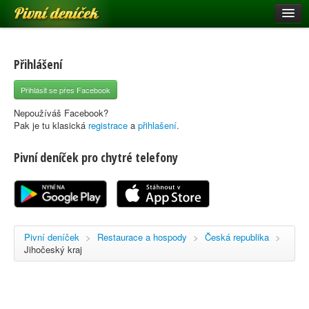
Pivní deníček
Restaurace a hospody
Pivní mapa
Přihlášení
Pivní značky
Přihlásit se přes Facebook
Nápověda
Nepoužíváš Facebook?
Pak je tu klasická
registrace
a
přihlašení
.
Pivní deníček pro chytré telefony
Přihlásit se
Registrace
Pivní deníček
>
Restaurace a hospody
>
Česká republika
>
Jihočeský kraj