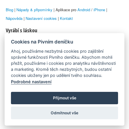
Blog
|
Nápady & připomínky
| Aplikace pro
Android
/
iPhone
|
Nápověda
|
Nastavení cookies
|
Kontakt
Vyrábí s láskou
Cookies na Pivním deníčku
© 2010–2026 by
Lukáš Zeman
aka Emka
Ahoj, používáme nezbytná cookies pro zajištění
Máme rádi
správné funkčnosti Pivního deníčku. Abychom mohli
přežít, používáme i cookies pro analytiku návštěvnosti
a marketing. Kromě těch nezbytných, budou ostatní
Pivní.info
cookies uloženy jen po udělení tvého souhlasu.
Podrobné nastavení
Poznámka pod čarou
Pivní deníček je nezávislý zdroj, který není spjat s žádným
Přijmout vše
konkrétním pivovarem ani restaurací. Názory uživatelů nemusí nutně
Odmítnout vše
reprezentovat názory tvůrců Deníčku.