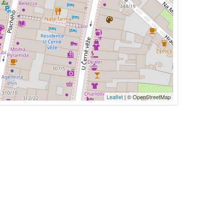
Leaflet
| © OpenStreetMap