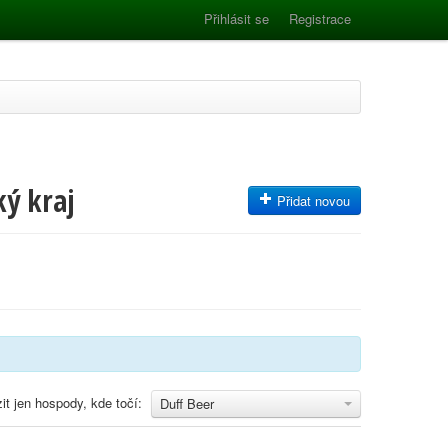
Přihlásit se
Registrace
ký kraj
Přidat novou
it jen hospody, kde točí:
Duff Beer