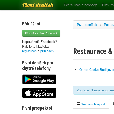
Pivní deníček
Restaurace a hospody
Pivní m
Přihlášení
Pivní deníček
>
Restau
Přihlásit se přes Facebook
Nepoužíváš Facebook?
Pak je tu klasická
Restaurace & 
registrace
a
přihlašení
.
Pivní deníček pro
chytré telefony
Okres České Budějovi
Zobrazuji
1
nalezenou res
Seznam hospod
Pivní prospektoři