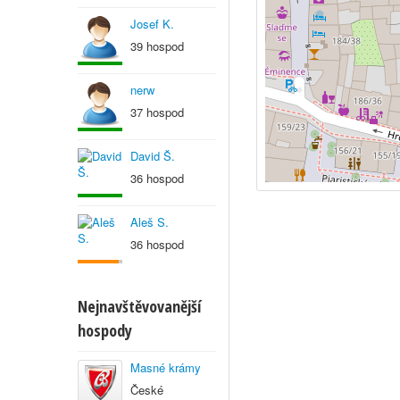
Josef K.
39 hospod
nerw
37 hospod
David Š.
36 hospod
Aleš S.
36 hospod
Nejnavštěvovanější
hospody
Masné krámy
České