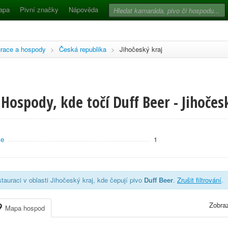
apa
Pivní značky
Nápověda
race a hospody
>
Česká republika
>
Jihočeský kraj
Hospody, kde točí Duff Beer - Jihočes
ce
1
tauraci v oblasti Jihočeský kraj, kde čepují pivo
Duff Beer
.
Zrušit filtrování
.
Zobraz
Mapa hospod