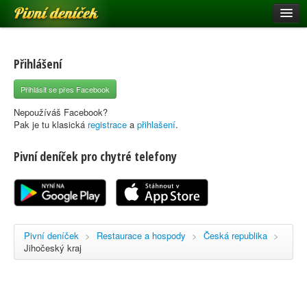
Pivní deníček
Restaurace a hospody
Pivní mapa
Přihlášení
Pivní značky
Přihlásit se přes Facebook
Nápověda
Nepoužíváš Facebook?
Pak je tu klasická
registrace
a
přihlašení
.
Pivní deníček pro chytré telefony
Přihlásit se
Registrace
Pivní deníček
>
Restaurace a hospody
>
Česká republika
>
Jihočeský kraj