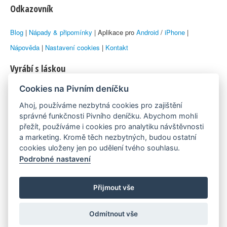
Odkazovník
Blog
|
Nápady & připomínky
| Aplikace pro
Android
/
iPhone
|
Nápověda
|
Nastavení cookies
|
Kontakt
Vyrábí s láskou
Cookies na Pivním deníčku
© 2010–2026 by
Lukáš Zeman
aka Emka
Ahoj, používáme nezbytná cookies pro zajištění
Máme rádi
správné funkčnosti Pivního deníčku. Abychom mohli
přežít, používáme i cookies pro analytiku návštěvnosti
a marketing. Kromě těch nezbytných, budou ostatní
Pivní.info
cookies uloženy jen po udělení tvého souhlasu.
Podrobné nastavení
Poznámka pod čarou
Pivní deníček je nezávislý zdroj, který není spjat s žádným
Přijmout vše
konkrétním pivovarem ani restaurací. Názory uživatelů nemusí nutně
Odmítnout vše
reprezentovat názory tvůrců Deníčku.