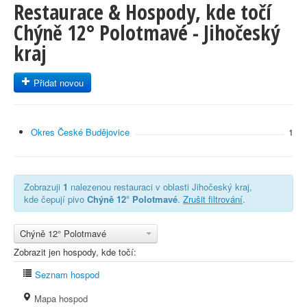
Restaurace & Hospody, kde točí
Chýně 12° Polotmavé - Jihočeský
kraj
Přidat novou
Okres České Budějovice
1
Zobrazuji
1
nalezenou restauraci v oblasti Jihočeský kraj,
kde čepují pivo
Chýně 12° Polotmavé
.
Zrušit filtrování
.
Chýně 12° Polotmavé
Zobrazit jen hospody, kde točí:
Seznam hospod
Mapa hospod