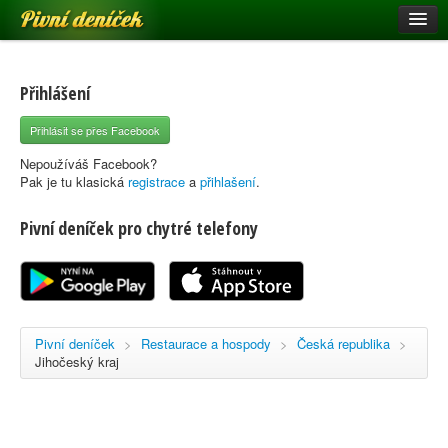
Pivní deníček
Restaurace a hospody
Pivní mapa
Přihlášení
Pivní značky
Přihlásit se přes Facebook
Nápověda
Nepoužíváš Facebook?
Pak je tu klasická
registrace
a
přihlašení
.
Pivní deníček pro chytré telefony
Přihlásit se
Registrace
Pivní deníček
>
Restaurace a hospody
>
Česká republika
>
Jihočeský kraj