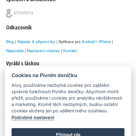
Odkazovník
Blog
|
Nápady & připomínky
| Aplikace pro
Android
/
iPhone
|
Nápověda
|
Nastavení cookies
|
Kontakt
Vyrábí s láskou
Cookies na Pivním deníčku
© 2010–2026 by
Lukáš Zeman
aka Emka
Ahoj, používáme nezbytná cookies pro zajištění
Máme rádi
správné funkčnosti Pivního deníčku. Abychom mohli
přežít, používáme i cookies pro analytiku návštěvnosti
a marketing. Kromě těch nezbytných, budou ostatní
Pivní.info
cookies uloženy jen po udělení tvého souhlasu.
Podrobné nastavení
Poznámka pod čarou
Pivní deníček je nezávislý zdroj, který není spjat s žádným
Přijmout vše