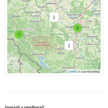
6
3
Leaflet
| © OpenStreetMap
Sponzoři a umožňovači