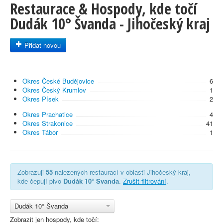
Restaurace & Hospody, kde točí
Dudák 10° Švanda - Jihočeský kraj
Přidat novou
Okres České Budějovice
6
Okres Český Krumlov
1
Okres Písek
2
Okres Prachatice
4
Okres Strakonice
41
Okres Tábor
1
Zobrazuji
55
nalezených restaurací v oblasti Jihočeský kraj,
kde čepují pivo
Dudák 10° Švanda
.
Zrušit filtrování
.
Dudák 10° Švanda
Zobrazit jen hospody, kde točí: