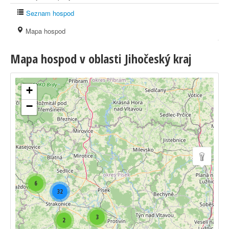
Seznam hospod
Mapa hospod
Mapa hospod v oblasti Jihočeský kraj
+
−
6
32
3
2