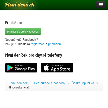
Pivní deníček
Restaurace a hospody
Pivní mapa
Přihlášení
Pivní značky
Přihlásit se přes Facebook
Nápověda
Nepoužíváš Facebook?
Pak je tu klasická
registrace
a
přihlašení
.
Pivní deníček pro chytré telefony
Přihlásit se
Registrace
Pivní deníček
>
Restaurace a hospody
>
Česká republika
>
Jihočeský kraj