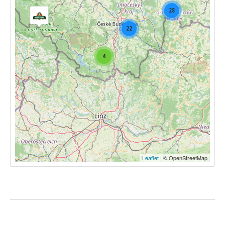
28
22
4
Leaflet
| © OpenStreetMap