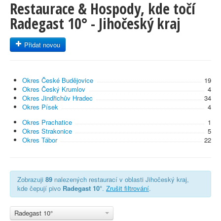
Restaurace & Hospody, kde točí
Radegast 10° - Jihočeský kraj
Přidat novou
Okres České Budějovice
19
Okres Český Krumlov
4
Okres Jindřichův Hradec
34
Okres Písek
4
Okres Prachatice
1
Okres Strakonice
5
Okres Tábor
22
Zobrazuji
89
nalezených restaurací v oblasti Jihočeský kraj,
kde čepují pivo
Radegast 10°
.
Zrušit filtrování
.
Radegast 10°