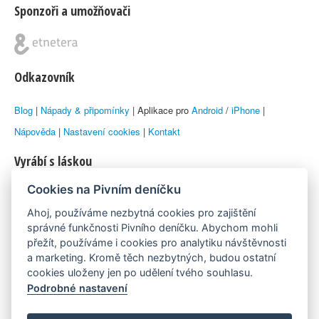
Sponzoři a umožňovači
Odkazovník
Blog
|
Nápady & připomínky
| Aplikace pro
Android
/
iPhone
|
Nápověda
|
Nastavení cookies
|
Kontakt
Vyrábí s láskou
Cookies na Pivním deníčku
© 2010–2026 by
Lukáš Zeman
aka Emka
Ahoj, používáme nezbytná cookies pro zajištění
Máme rádi
správné funkčnosti Pivního deníčku. Abychom mohli
přežít, používáme i cookies pro analytiku návštěvnosti
a marketing. Kromě těch nezbytných, budou ostatní
Pivní.info
cookies uloženy jen po udělení tvého souhlasu.
Podrobné nastavení
Poznámka pod čarou