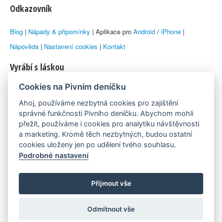
Odkazovník
Blog
|
Nápady & připomínky
| Aplikace pro
Android
/
iPhone
|
Nápověda
|
Nastavení cookies
|
Kontakt
Vyrábí s láskou
Cookies na Pivním deníčku
© 2010–2026 by
Lukáš Zeman
aka Emka
Ahoj, používáme nezbytná cookies pro zajištění
Máme rádi
správné funkčnosti Pivního deníčku. Abychom mohli
přežít, používáme i cookies pro analytiku návštěvnosti
a marketing. Kromě těch nezbytných, budou ostatní
Pivní.info
cookies uloženy jen po udělení tvého souhlasu.
Podrobné nastavení
Poznámka pod čarou
Pivní deníček je nezávislý zdroj, který není spjat s žádným
Přijmout vše
konkrétním pivovarem ani restaurací. Názory uživatelů nemusí nutně
Odmítnout vše
reprezentovat názory tvůrců Deníčku.