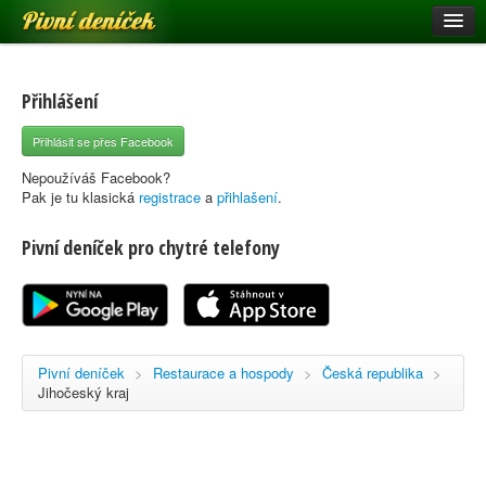
Pivní deníček
Restaurace a hospody
Pivní mapa
Přihlášení
Pivní značky
Přihlásit se přes Facebook
Nápověda
Nepoužíváš Facebook?
Pak je tu klasická
registrace
a
přihlašení
.
Pivní deníček pro chytré telefony
Přihlásit se
Registrace
Pivní deníček
>
Restaurace a hospody
>
Česká republika
>
Jihočeský kraj