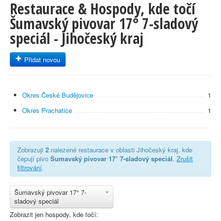
Restaurace & Hospody, kde točí
Šumavský pivovar 17° 7-sladový
speciál - Jihočeský kraj
Přidat novou
Okres České Budějovice
1
Okres Prachatice
1
Zobrazuji
2
nalezené restaurace v oblasti Jihočeský kraj, kde
čepují pivo
Šumavský pivovar 17° 7-sladový speciál
.
Zrušit
filtrování
.
Šumavský pivovar 17° 7-
sladový speciál
Zobrazit jen hospody, kde točí: