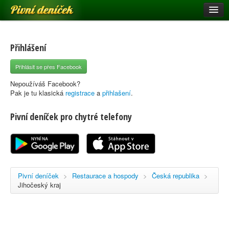
Pivní deníček
Restaurace a hospody
Pivní mapa
Přihlášení
Pivní značky
Přihlásit se přes Facebook
Nápověda
Nepoužíváš Facebook?
Pak je tu klasická
registrace
a
přihlašení
.
Pivní deníček pro chytré telefony
Přihlásit se
Registrace
Pivní deníček
>
Restaurace a hospody
>
Česká republika
>
Jihočeský kraj