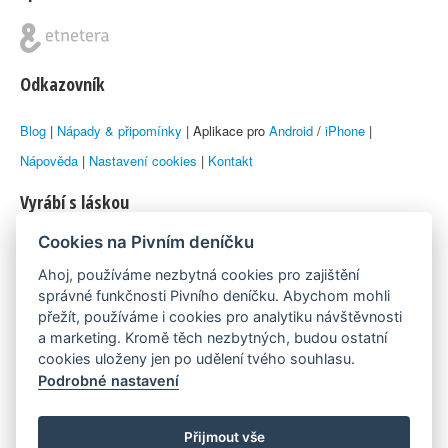
Odkazovník
Blog
|
Nápady & připomínky
| Aplikace pro
Android
/
iPhone
|
Nápověda
|
Nastavení cookies
|
Kontakt
Vyrábí s láskou
Cookies na Pivním deníčku
© 2010–2026 by
Lukáš Zeman
aka Emka
Ahoj, používáme nezbytná cookies pro zajištění
Máme rádi
správné funkčnosti Pivního deníčku. Abychom mohli
přežít, používáme i cookies pro analytiku návštěvnosti
a marketing. Kromě těch nezbytných, budou ostatní
Pivní.info
cookies uloženy jen po udělení tvého souhlasu.
Podrobné nastavení
Poznámka pod čarou
Pivní deníček je nezávislý zdroj, který není spjat s žádným
Přijmout vše