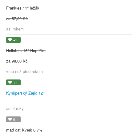
Frankies 11° ležák
za 57,00 Kč
asi rokem
+1
Hellstork 16° Hop Riot
za 98,00 Kč
více než před rokem
+1
Kynšperský Zajíc 12°
asi 4 roky
0
mad cat Kveik 6,7%