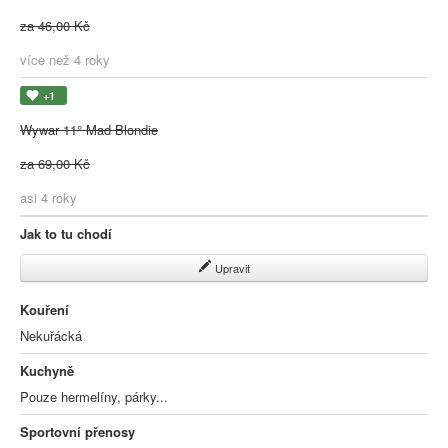
za 46,00 Kč
více než 4 roky
+1
Wywar 11° Mad Blondie
za 69,00 Kč
asi 4 roky
Jak to tu chodí
Upravit
Kouření
Nekuřácká
Kuchyně
Pouze hermelíny, párky...
Sportovní přenosy