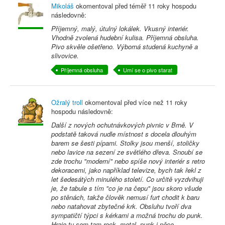
Mikoláš
okomentoval před
téměř 11 roky
hospodu
následovně:
Příjemný, malý, útulný lokálek. Vkusný interiér.
Vhodně zvolená hudební kulisa. Příjemná obsluha.
Pivo skvěle ošetřeno. Výborná studená kuchyně a
slivovice.
Příjemná obsluha
Umí se o pivo starat
Ožralý troll
okomentoval před
více než 11 roky
hospodu následovně:
Další z nových ochutnávkových pivnic v Brně. V
podstatě taková nudle místnost s docela dlouhým
barem se šesti pípami. Stolky jsou menší, stoličky
nebo lavice na sezení ze světlého dřeva. Snoubí se
zde trochu "moderní" nebo spíše nový interiér s retro
dekoracemi, jako například televize, bych tak řekl z
let šedesátých minulého století. Co určitě vyzdvihuji
je, že tabule s tím "co je na čepu" jsou skoro všude
po stěnách, takže člověk nemusí furt chodit k baru
nebo natahovat zbytečné krk. Obsluhu tvoří dva
sympatičtí týpci s kérkami a možná trochu do punk.
Hraje tu sem tam rock, metal, punk i něco