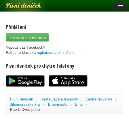
Pivní deníček
Restaurace a hospody
Pivní mapa
Přihlášení
Pivní značky
Přihlásit se přes Facebook
Nápověda
Nepoužíváš Facebook?
Pak je tu klasická
registrace
a
přihlašení
.
Pivní deníček pro chytré telefony
Přihlásit se
Registrace
Pivní deníček
>
Restaurace a hospody
>
Česká republika
>
Jihomoravský kraj
>
Brno-město
>
Brno
>
Pub U Dvou přátel