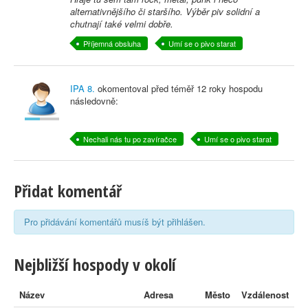
alternativnějšího či staršího. Výběr piv solidní a
chutnají také velmi dobře.
Příjemná obsluha
Umí se o pivo starat
IPA 8.
okomentoval před
téměř 12 roky
hospodu
následovně:
Nechali nás tu po zavíračce
Umí se o pivo starat
Přidat komentář
Pro přidávání komentářů musíš být přihlášen.
Nejbližší hospody v okolí
Název
Adresa
Město
Vzdálenost