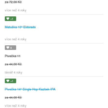
za 72,00 Kč
více než 4 roky
+1
Matuška 13° Eldorado
více než 4 roky
0
Pivečka 11
za 44,00 Kč
téměř 4 roky
+1
Pivečka 14° Single Hop Kazbek IPA
za 44,00 Kč
více než 4 roky