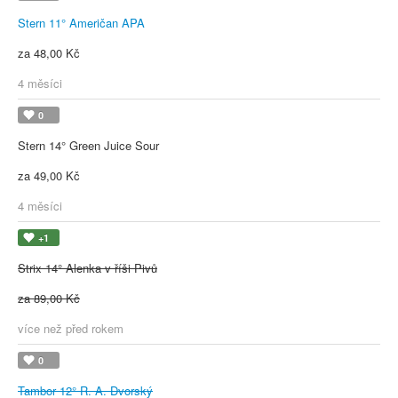
Stern 11° Američan APA
za 48,00 Kč
4 měsíci
0
Stern 14° Green Juice Sour
za 49,00 Kč
4 měsíci
+1
Strix 14° Alenka v říši Pivů
za 89,00 Kč
více než před rokem
0
Tambor 12° R. A. Dvorský