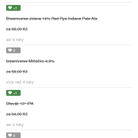
+1
Brewniverse Jolana 14% Red Rye Indiana Pale Ale
za 69,00 Kč
asi 4 roky
0
brewniverse Mittéčko 4,9%
za 59,00 Kč
více než 4 roky
+1
Dřevák 13° IPA
za 64,00 Kč
asi 4 roky
0