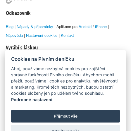
Odkazovník
Blog
|
Nápady & připomínky
| Aplikace pro
Android
/
iPhone
|
Nápověda
|
Nastavení cookies
|
Kontakt
Vyrábí s láskou
Cookies na Pivním deníčku
© 2010–2026 by
Lukáš Zeman
aka Emka
Ahoj, používáme nezbytná cookies pro zajištění
Máme rádi
správné funkčnosti Pivního deníčku. Abychom mohli
přežít, používáme i cookies pro analytiku návštěvnosti
a marketing. Kromě těch nezbytných, budou ostatní
Pivní.info
cookies uloženy jen po udělení tvého souhlasu.
Podrobné nastavení
Poznámka pod čarou
Pivní deníček je nezávislý zdroj, který není spjat s žádným
Přijmout vše
konkrétním pivovarem ani restaurací. Názory uživatelů nemusí nutně