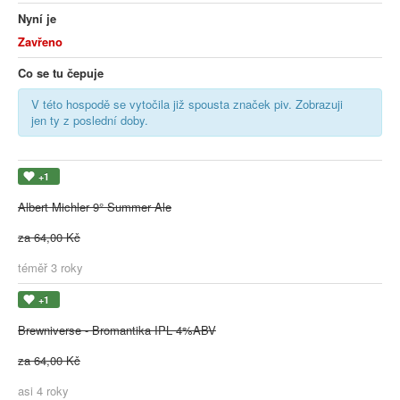
Nyní je
Zavřeno
Co se tu čepuje
V této hospodě se vytočila již spousta značek piv. Zobrazuji
jen ty z poslední doby.
+1
Albert Michler 9° Summer Ale
za 64,00 Kč
téměř 3 roky
+1
Brewniverse - Bromantika IPL 4%ABV
za 64,00 Kč
asi 4 roky