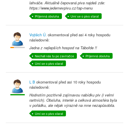
lahváče. Aktuálně čepovaná piva najdeš zde:
https://www.jedemevpivu.cz/tap-menu
Příjemná obsluha
Umí se o pivo starat
Vojtěch Ú.
okomentoval před
asi 4 roky
hospodu
následovně:
Jedna z nejlepších hospod na Tábořde !!
Nechali nás tu po zavíračce
Příjemná obsluha
Umí se o pivo starat
L B
okomentoval před
asi 10 roky
hospodu
následovně:
Hodnotím pozitivně zajímavou nabídku piv (i velmi
raritních). Obsluha, interiér a celková atmosféra byla
v pořádku, ale nějak výrazně na mne nezapůsobila.
Umí se o pivo starat