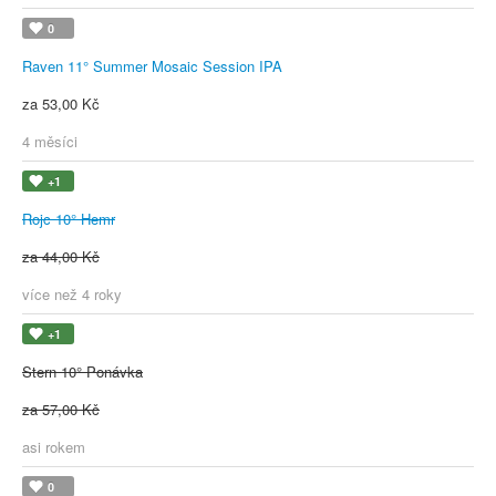
0
Raven 11° Summer Mosaic Session IPA
za 53,00 Kč
4 měsíci
+1
Rojc 10° Hemr
za 44,00 Kč
více než 4 roky
+1
Stern 10° Ponávka
za 57,00 Kč
asi rokem
0