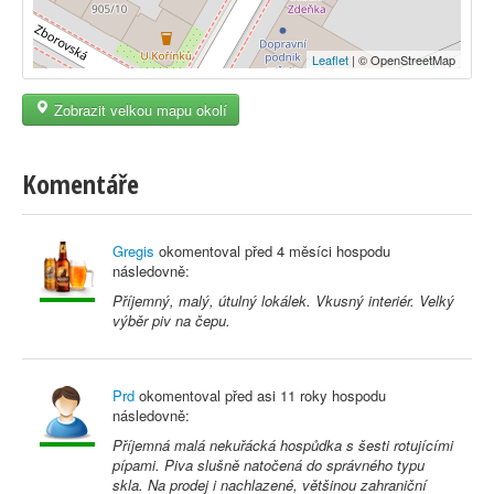
Leaflet
| © OpenStreetMap
Zobrazit velkou mapu okolí
Komentáře
Gregis
okomentoval před
4 měsíci
hospodu
následovně:
Příjemný, malý, útulný lokálek. Vkusný interiér. Velký
výběr piv na čepu.
Prd
okomentoval před
asi 11 roky
hospodu
následovně:
Příjemná malá nekuřácká hospůdka s šesti rotujícími
pípami. Piva slušně natočená do správného typu
skla. Na prodej i nachlazené, většinou zahraniční