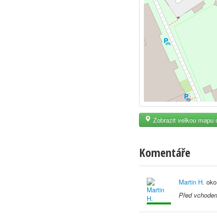
Zobrazit velkou mapu 
Komentáře
Martin H.
oko
Před vchodem