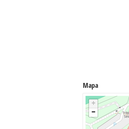
Mapa
+
−