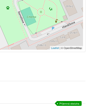
Leaflet
| © OpenStreetMap
Příjemná obsluha