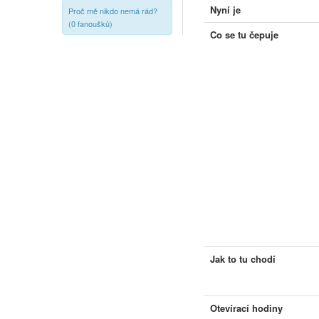
Nyní je
Proč mě nikdo nemá rád?
(0 fanoušků)
Co se tu čepuje
Jak to tu chodí
Otevírací hodiny