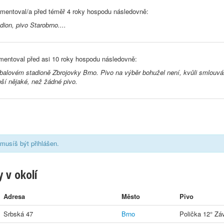
mentoval/a před
téměř 4 roky
hospodu následovně:
dion, pivo Starobrno....
entoval před
asi 10 roky
hospodu následovně:
balovém stadioně Zbrojovky Brno. Pivo na výběr bohužel není, kvůli smlouvá
ší nějaké, než žádné pivo.
musíš být přihlášen.
 v okolí
Adresa
Město
Pivo
Srbská 47
Brno
Polička 12° Záv