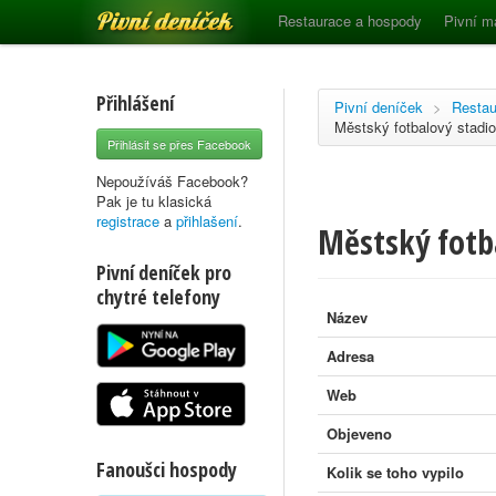
Pivní deníček
Restaurace a hospody
Pivní m
Přihlášení
Pivní deníček
>
Restau
Městský fotbalový stadi
Přihlásit se přes Facebook
Nepoužíváš Facebook?
Pak je tu klasická
registrace
a
přihlašení
.
Městský fotb
Pivní deníček pro
chytré telefony
Název
Adresa
Web
Objeveno
Fanoušci hospody
Kolik se toho vypilo