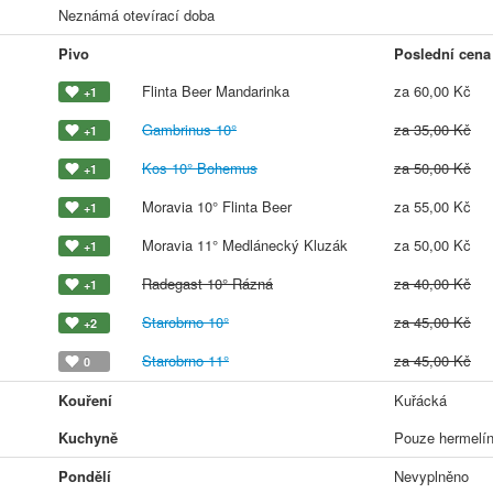
Neznámá otevírací doba
Pivo
Poslední cena
Flinta Beer Mandarinka
za 60,00 Kč
+1
Gambrinus 10°
za 35,00 Kč
+1
Kos 10° Bohemus
za 50,00 Kč
+1
Moravia 10° Flinta Beer
za 55,00 Kč
+1
Moravia 11° Medlánecký Kluzák
za 50,00 Kč
+1
Radegast 10° Rázná
za 40,00 Kč
+1
Starobrno 10°
za 45,00 Kč
+2
Starobrno 11°
za 45,00 Kč
0
Kouření
Kuřácká
Kuchyně
Pouze hermelíny
Pondělí
Nevyplněno