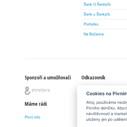
Šenk U Šenkýřů
Šenk u Šenkýřů
Portoriko
Na Božence
Sponzoři a umožňovači
Odkazovník
Blog
|
Nápady & připomínk
Cookies na Pivní
Ahoj, používáme nezby
Máme rádi
Poznámka pod čarou
Pivního deníčku. Abyc
návštěvnosti a market
Pivní.info
Pivní deníček je nezávislý 
uloženy jen po udělen