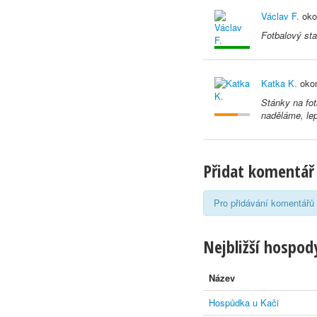
Václav F.
oko
Fotbalový sta
Katka K.
okom
Stánky na fot
naděláme, lep
Přidat komentář
Pro přidávání komentářů 
Nejbližší hospody
Název
Hospůdka u Kači