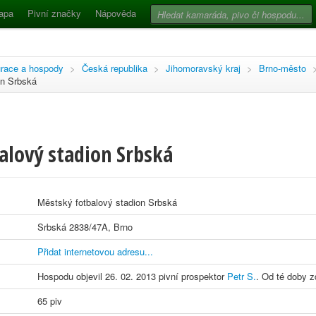
apa
Pivní značky
Nápověda
race a hospody
>
Česká republika
>
Jihomoravský kraj
>
Brno-město
on Srbská
alový stadion Srbská
Městský fotbalový stadion Srbská
Srbská 2838/47A, Brno
Přidat internetovou adresu...
Hospodu objevil 26. 02. 2013 pivní prospektor
Petr S.
. Od té doby z
65 piv