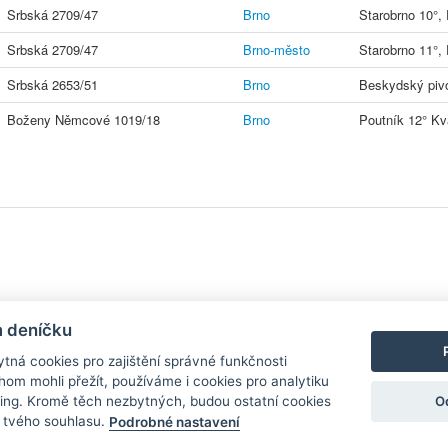
Srbská 2709/47
Brno
Starobrno 10°, 
Srbská 2709/47
Brno-město
Starobrno 11°, 
Srbská 2653/51
Brno
Beskydský pivo
Boženy Němcové 1019/18
Brno
Poutník 12° Kv
y
| Aplikace pro
Android
/
iPhone
|
Nápověda
|
Nastavení cookies
|
Kontakt
m deníčku
tná cookies pro zajištění správné funkčnosti
hom mohli přežít, používáme i cookies pro analytiku
O
ing. Kromě těch nezbytných, budou ostatní cookies
zdroj, který není spjat s žádným konkrétním pivovarem ani restaurací. Názor
í tvého souhlasu.
Podrobné nastavení