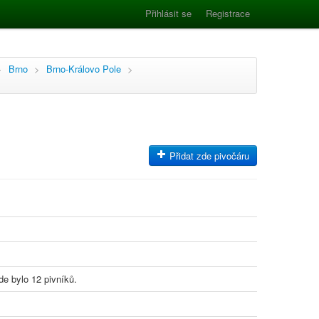
Přihlásit se
Registrace
>
Brno
>
Brno-Královo Pole
>
Přidat zde pivočáru
de bylo 12 pivníků.