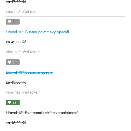
za 47,00 Kč
více než před rokem
0
Litovel 13° Gustav polotmavý speciál
za 45,00 Kč
více než před rokem
0
Litovel 13° Sváteční speciál
za 45,00 Kč
více než před rokem
+1
Litovel 13° Svatomartinské pivo polotmavé
za 46,00 Kč