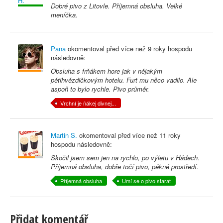
Dobré pivo z Litovle. Příjemná obsluha. Velké
meníčka.
Pana
okomentoval před
více než 9 roky
hospodu
následovně:
Obsluha s frňákem hore jak v nějakým
pětihvězdičkovým hotelu. Furt mu něco vadilo. Ale
aspoň to bylo rychle. Pivo průměr.
Vrchní je ňákej divnej...
Martin S.
okomentoval před
více než 11 roky
hospodu následovně:
Skočil jsem sem jen na rychlo, po výletu v Hádech.
Příjemná obsluha, dobře točí pivo, pěkné prostředí.
Příjemná obsluha
Umí se o pivo starat
Přidat komentář