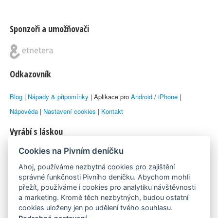
Sponzoři a umožňovači
Odkazovník
Blog
|
Nápady & připomínky
| Aplikace pro
Android
/
iPhone
|
Nápověda
|
Nastavení cookies
|
Kontakt
Vyrábí s láskou
Cookies na Pivním deníčku
© 2010–2026 by
Lukáš Zeman
aka Emka
Ahoj, používáme nezbytná cookies pro zajištění
Máme rádi
správné funkčnosti Pivního deníčku. Abychom mohli
přežít, používáme i cookies pro analytiku návštěvnosti
a marketing. Kromě těch nezbytných, budou ostatní
Pivní.info
cookies uloženy jen po udělení tvého souhlasu.