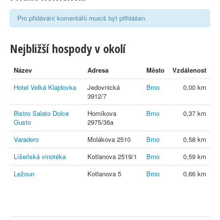
Pro přidávání komentářů musíš být přihlášen.
Nejbližší hospody v okolí
Název
Adresa
Město
Vzdálenost
Hotel Velká Klajdovka
Jedovnická
Brno
0,00 km
3912/7
Bistro Salato Dolce
Horníkova
Brno
0,37 km
Gusto
2975/36a
Varadero
Molákova 2510
Brno
0,58 km
Líšeňská vinotéka
Kotlanova 2519/1
Brno
0,59 km
Ležoun
Kotlanova 5
Brno
0,66 km