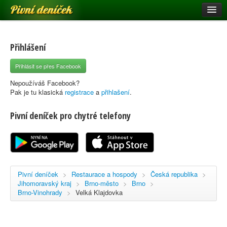
Pivní deníček
Restaurace a hospody
Pivní mapa
Přihlášení
Pivní značky
Přihlásit se přes Facebook
Nápověda
Nepoužíváš Facebook?
Pak je tu klasická
registrace
a
přihlašení
.
Pivní deníček pro chytré telefony
Přihlásit se
Registrace
Pivní deníček
>
Restaurace a hospody
>
Česká republika
>
Jihomoravský kraj
>
Brno-město
>
Brno
>
Brno-Vinohrady
>
Velká Klajdovka