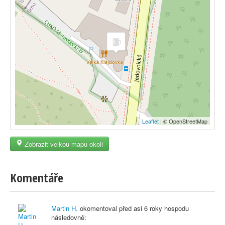
Leaflet
| © OpenStreetMap
Zobrazit velkou mapu okolí
Komentáře
Martin H.
okomentoval před
asi 6 roky
hospodu
následovně: