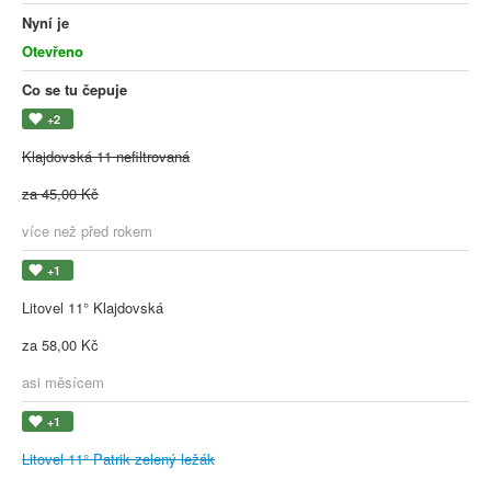
Nyní je
Otevřeno
Co se tu čepuje
+2
Klajdovská 11 nefiltrovaná
za 45,00 Kč
více než před rokem
+1
Litovel 11° Klajdovská
za 58,00 Kč
asi měsícem
+1
Litovel 11° Patrik zelený ležák