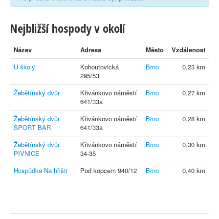
Nejbližší hospody v okolí
Název
Adresa
Město
Vzdálenost
U školy
Kohoutovická
Brno
0,23 km
295/53
Žebětínský dvůr
Křivánkovo náměstí
Brno
0,27 km
641/33a
Žebětínský dvůr
Křivánkovo náměstí
Brno
0,28 km
SPORT BAR
641/33a
Žebětínský dvůr
Křivánkovo náměstí
Brno
0,30 km
PIVNICE
34-35
Hospůdka Na hřišti
Pod kopcem 940/12
Brno
0,40 km