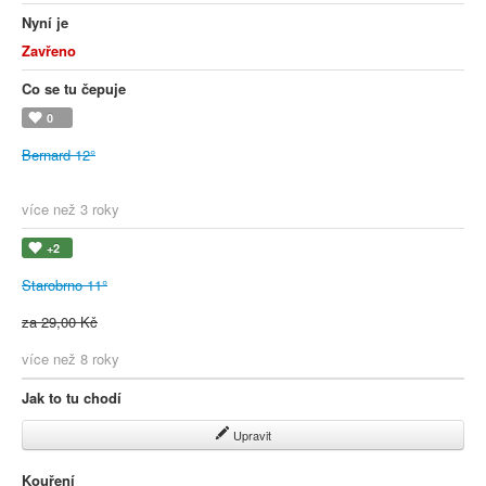
Nyní je
Zavřeno
Co se tu čepuje
0
Bernard 12°
více než 3 roky
+2
Starobrno 11°
za 29,00 Kč
více než 8 roky
Jak to tu chodí
Upravit
Kouření