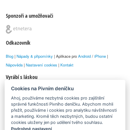
Sponzoři a umožňovači
Odkazovník
Blog
|
Nápady & připomínky
| Aplikace pro
Android
/
iPhone
|
Nápověda
|
Nastavení cookies
|
Kontakt
Vyrábí s láskou
Cookies na Pivním deníčku
© 2010–2026 by
Lukáš Zeman
aka Emka
Ahoj, používáme nezbytná cookies pro zajištění
Máme rádi
správné funkčnosti Pivního deníčku. Abychom mohli
přežít, používáme i cookies pro analytiku návštěvnosti
a marketing. Kromě těch nezbytných, budou ostatní
Pivní.info
cookies uloženy jen po udělení tvého souhlasu.
Podrobné nastavení