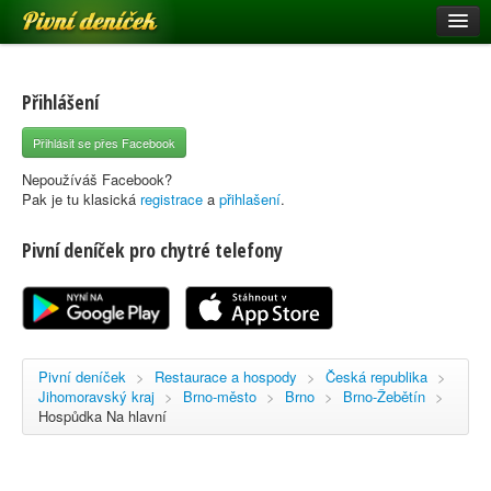
Pivní deníček
Restaurace a hospody
Pivní mapa
Přihlášení
Pivní značky
Přihlásit se přes Facebook
Nápověda
Nepoužíváš Facebook?
Pak je tu klasická
registrace
a
přihlašení
.
Pivní deníček pro chytré telefony
Přihlásit se
Registrace
Pivní deníček
>
Restaurace a hospody
>
Česká republika
>
Jihomoravský kraj
>
Brno-město
>
Brno
>
Brno-Žebětín
>
Hospůdka Na hlavní