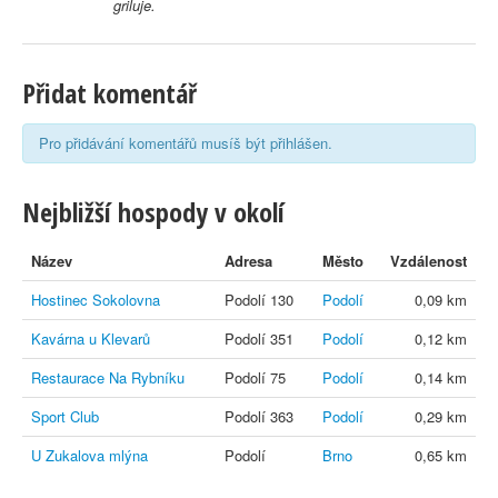
griluje.
Přidat komentář
Pro přidávání komentářů musíš být přihlášen.
Nejbližší hospody v okolí
Název
Adresa
Město
Vzdálenost
Hostinec Sokolovna
Podolí 130
Podolí
0,09 km
Kavárna u Klevarů
Podolí 351
Podolí
0,12 km
Restaurace Na Rybníku
Podolí 75
Podolí
0,14 km
Sport Club
Podolí 363
Podolí
0,29 km
U Zukalova mlýna
Podolí
Brno
0,65 km