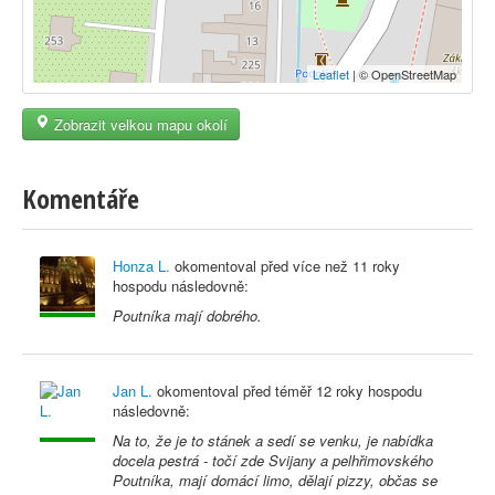
Leaflet
| © OpenStreetMap
Zobrazit velkou mapu okolí
Komentáře
Honza L.
okomentoval před
více než 11 roky
hospodu následovně:
Poutníka mají dobrého.
Jan L.
okomentoval před
téměř 12 roky
hospodu
následovně:
Na to, že je to stánek a sedí se venku, je nabídka
docela pestrá - točí zde Svijany a pelhřimovského
Poutníka, mají domácí limo, dělají pizzy, občas se