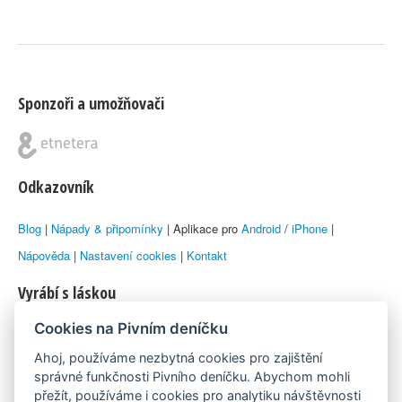
Sponzoři a umožňovači
Odkazovník
Blog
|
Nápady & připomínky
| Aplikace pro
Android
/
iPhone
|
Nápověda
|
Nastavení cookies
|
Kontakt
Vyrábí s láskou
Cookies na Pivním deníčku
© 2010–2026 by
Lukáš Zeman
aka Emka
Ahoj, používáme nezbytná cookies pro zajištění
Máme rádi
správné funkčnosti Pivního deníčku. Abychom mohli
přežít, používáme i cookies pro analytiku návštěvnosti