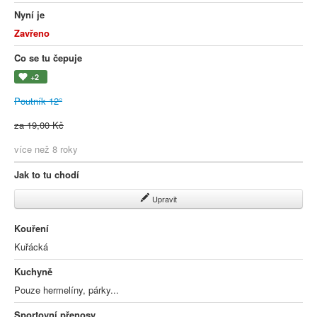
Nyní je
Zavřeno
Co se tu čepuje
+2
Poutník 12°
za 19,00 Kč
více než 8 roky
Jak to tu chodí
Upravit
Kouření
Kuřácká
Kuchyně
Pouze hermelíny, párky...
Sportovní přenosy