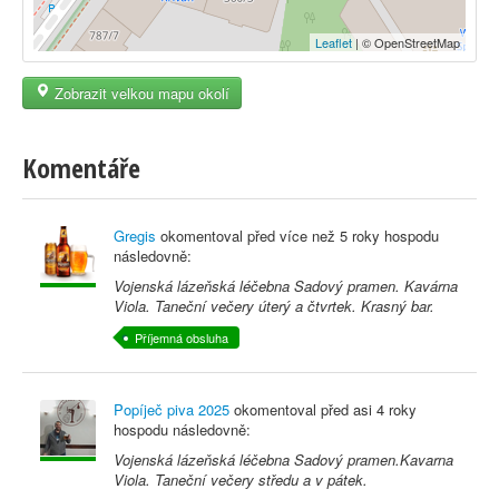
Leaflet
| © OpenStreetMap
Zobrazit velkou mapu okolí
Komentáře
Gregis
okomentoval před
více než 5 roky
hospodu
následovně:
Vojenská lázeňská léčebna Sadový pramen. Kavárna
Viola. Taneční večery úterý a čtvrtek. Krasný bar.
Příjemná obsluha
Popíječ piva 2025
okomentoval před
asi 4 roky
hospodu následovně:
Vojenská lázeňská léčebna Sadový pramen.Kavarna
Viola. Taneční večery středu a v pátek.