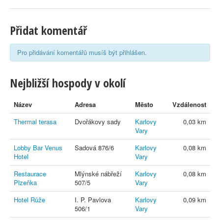
Přidat komentář
Pro přidávání komentářů musíš být přihlášen.
Nejbližší hospody v okolí
Název
Adresa
Město
Vzdálenost
Thermal terasa
Dvořákovy sady
Karlovy
0,03 km
Vary
Lobby Bar Venus
Sadová 876/6
Karlovy
0,08 km
Hotel
Vary
Restaurace
Mlýnské nábřeží
Karlovy
0,08 km
Plzeňka
507/5
Vary
Hotel Růže
I. P. Pavlova
Karlovy
0,09 km
506/1
Vary