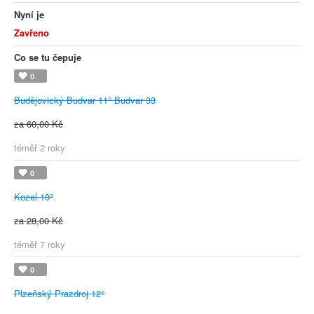
Nyní je
Zavřeno
Co se tu čepuje
0
Budějovický Budvar 11° Budvar 33
za 60,00 Kč
téměř 2 roky
0
Kozel 10°
za 28,00 Kč
téměř 7 roky
0
Plzeňský Prazdroj 12°