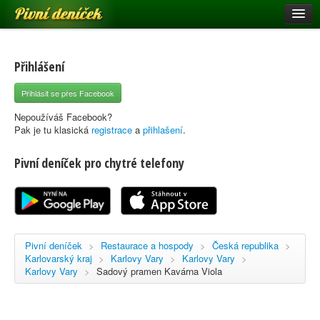
Pivní deníček
Restaurace a hospody
Pivní mapa
Přihlášení
Pivní značky
Přihlásit se přes Facebook
Nápověda
Nepoužíváš Facebook?
Pak je tu klasická
registrace
a
přihlašení
.
Pivní deníček pro chytré telefony
Přihlásit se
Registrace
Pivní deníček
>
Restaurace a hospody
>
Česká republika
>
Karlovarský kraj
>
Karlovy Vary
>
Karlovy Vary
>
Karlovy Vary
>
Sadový pramen Kavárna Viola