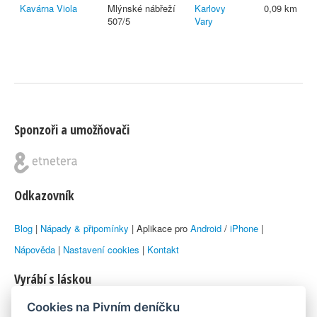
Kavárna Viola
Mlýnské nábřeží
Karlovy
0,09 km
507/5
Vary
Sponzoři a umožňovači
Odkazovník
Blog
|
Nápady & připomínky
| Aplikace pro
Android
/
iPhone
|
Nápověda
|
Nastavení cookies
|
Kontakt
Vyrábí s láskou
Cookies na Pivním deníčku
© 2010–2026 by
Lukáš Zeman
aka Emka