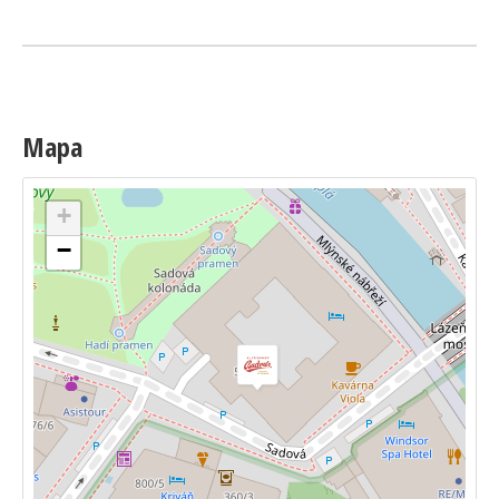
Mapa
+
−